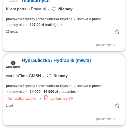
i sanitarnych
Klient portalu Praca.pl
Niemcy
pracownik fizyczny / pracowniczka fizyczna
umowa o pracę
pełny etat
107,00 zł
brutto/godz.
21 godz.
pokaż opis
Montaż instalacji rurowych, armatury, odpływów; Instalacja grzejników i
ogrzewania podłogowego; Prace przy systemach grzewczych; Czytanie i
Hydrauliczka / Hydraulik (m/w/d)
praca z rysunkiem technicznym;
work inTime GMBH
Niemcy
pracownik fizyczny / pracowniczka fizyczna
umowa o pracę
pełny etat
14 000 - 16 000 zł
brutto/mies.
aplikuj szybko
aplikuj bez CV
1 dni
pokaż opis
Zakres obowiązków: Montaż instalacji wodno-kanalizacyjnych i