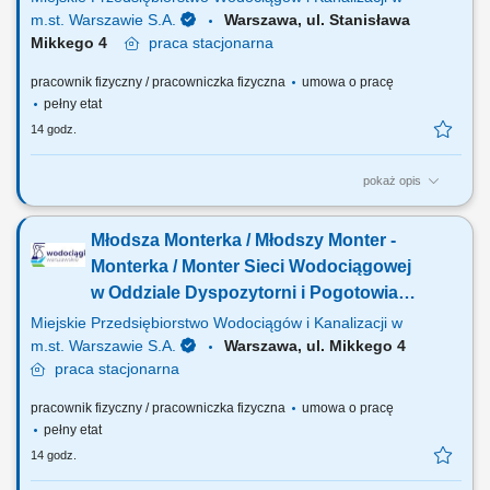
m.st. Warszawie S.A.
Warszawa, ul. Stanisława
Mikkego 4
praca
stacjonarna
pracownik fizyczny / pracowniczka fizyczna
umowa o pracę
pełny etat
14 godz.
pokaż opis
Jakie będą Twoje obowiązki? zamykanie i otwieranie zasuw na sieci
wodociągowej dla prac planowych oraz prac awaryjnych;
Młodsza Monterka / Młodszy Monter -
powiadamianie Odbiorców wody w związku z planowym lub awaryjnym
wyłączeniem dostawy wody; poruszanie się w czynnym pasie ruchu
Monterka / Monter Sieci Wodociągowej
drogowego; praca na głębokości i...
w Oddziale Dyspozytorni i Pogotowia
(k/m/n)
Miejskie Przedsiębiorstwo Wodociągów i Kanalizacji w
m.st. Warszawie S.A.
Warszawa, ul. Mikkego 4
praca
stacjonarna
pracownik fizyczny / pracowniczka fizyczna
umowa o pracę
pełny etat
14 godz.