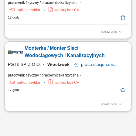
pracownik fizyczny / pracowniczka fizyczna
aplikuj szybko
aplikuj bez CV
17 godz.
pokaż opis
Wymagania: Mile widziane 2-letnie doświadczenie w robotach wod-kan;
Samodzielność podczas wykonywania zadań montażowych;
Monterka / Monter Sieci
Umiejętność analizy rysunku i dokumentacji technicznej jako dodatkowy
atut; Dobra organizacja pracy w grupie;
Wodociągowych i Kanalizacyjnych
PGTB SP. Z O.O.
Włocławek
praca
stacjonarna
pracownik fizyczny / pracowniczka fizyczna
aplikuj szybko
aplikuj bez CV
17 godz.
pokaż opis
Wymagania: Mile widziane 2-letnie doświadczenie w robotach wod-kan;
Samodzielność podczas wykonywania zadań montażowych;
Umiejętność analizy rysunku i dokumentacji technicznej jako dodatkowy
atut; Dobra organizacja pracy w grupie;