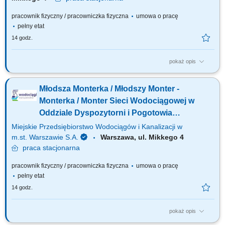
pracownik fizyczny / pracowniczka fizyczna
umowa o pracę
pełny etat
14 godz.
pokaż opis
Jakie będą Twoje obowiązki? zamykanie i otwieranie zasuw na sieci
wodociągowej dla prac planowych oraz prac awaryjnych; powiadamianie
Młodsza Monterka / Młodszy Monter -
Odbiorców wody w związku z planowym lub awaryjnym wyłączeniem
dostawy wody; poruszanie się w czynnym pasie ruchu drogowego; praca
Monterka / Monter Sieci Wodociągowej w
na głębokości i...
Oddziale Dyspozytorni i Pogotowia
(k/m/n)
Miejskie Przedsiębiorstwo Wodociągów i Kanalizacji w
m.st. Warszawie S.A.
Warszawa, ul. Mikkego 4
praca
stacjonarna
pracownik fizyczny / pracowniczka fizyczna
umowa o pracę
pełny etat
14 godz.
pokaż opis
Główny zakres obowiązków: zamykanie i otwieranie zasuw dla prac