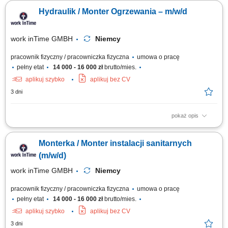
grzewczych w budynkach mieszkalnych oraz biurowych. Wykonywanie
Hydraulik / Monter Ogrzewania – m/w/d
nowych instalacji oraz modernizacja istniejących systemów. Montaż
armatury sanitarnej, w tym umywalek, pryszniców, wanien i toalet.
Wykonywanie prostych prac...
work inTime GMBH
Niemcy
pracownik fizyczny / pracowniczka fizyczna
umowa o pracę
pełny etat
14 000 - 16 000 zł
brutto/mies.
aplikuj szybko
aplikuj bez CV
3 dni
pokaż opis
Twój zakres obowiązków: Montaż instalacji hydraulicznych w budynkach
mieszkalnych oraz biurowcach, Prowadzenie nowych oraz wymiana
Monterka / Monter instalacji sanitarnych
starych instalacji wodno-grzewczych, Biały Montaż: umywalki, prysznice,
wanny, ubikacje, Umiejętność współpracy w zespole Polsko-Niemieckim,
(m/w/d)
Proste prace montażowe.
work inTime GMBH
Niemcy
pracownik fizyczny / pracowniczka fizyczna
umowa o pracę
pełny etat
14 000 - 16 000 zł
brutto/mies.
aplikuj szybko
aplikuj bez CV
3 dni