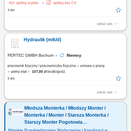
aplikuj szybko
aplikuj bez CV
3 dni
pokaż opis
Zakres obowiązków: Montaż i wymiana instalacji wodnych oraz
grzewczych. Instalacja urządzeń sanitarnych, takich jak umywalki,
Hydraulik (m/k/d)
prysznice, wanny i toalety. Wykonywanie prostych prac montażowych
związanych z realizacją inwestycji. Współpraca z polskojęzycznym i
niemieckojęzycznym zespołem....
PERTEC GMBH Bochum
Niemcy
pracownik fizyczny / pracowniczka fizyczna
umowa o pracę
pełny etat
107,00 zł
brutto/godz.
5 dni
pokaż opis
Oferujemy 250€ premii na start ! Twoje obowiązki: Instalacje rurowe,
montaż armatury oraz odpływów; Montaż grzejników; Układanie
Młodsza Monterka / Młodszy Monter /
ogrzewania podłogowego; Instalacja, systemów grzewczych; Czytanie
rysunku technicznego;
Monterka / Monter / Starsza Monterka /
Starszy Monter Pogotowia
Wodociągowego (k/m/n)
Miejskie Przedsiębiorstwo Wodociągów i Kanalizacji w