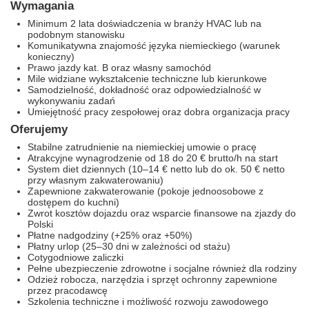
Wymagania
Minimum 2 lata doświadczenia w branży HVAC lub na
podobnym stanowisku
Komunikatywna znajomość języka niemieckiego (warunek
konieczny)
Prawo jazdy kat. B oraz własny samochód
Mile widziane wykształcenie techniczne lub kierunkowe
Samodzielność, dokładność oraz odpowiedzialność w
wykonywaniu zadań
Umiejętność pracy zespołowej oraz dobra organizacja pracy
Oferujemy
Stabilne zatrudnienie na niemieckiej umowie o pracę
Atrakcyjne wynagrodzenie od 18 do 20 € brutto/h na start
System diet dziennych (10–14 € netto lub do ok. 50 € netto
przy własnym zakwaterowaniu)
Zapewnione zakwaterowanie (pokoje jednoosobowe z
dostępem do kuchni)
Zwrot kosztów dojazdu oraz wsparcie finansowe na zjazdy do
Polski
Płatne nadgodziny (+25% oraz +50%)
Płatny urlop (25–30 dni w zależności od stażu)
Cotygodniowe zaliczki
Pełne ubezpieczenie zdrowotne i socjalne również dla rodziny
Odzież robocza, narzędzia i sprzęt ochronny zapewnione
przez pracodawcę
Szkolenia techniczne i możliwość rozwoju zawodowego