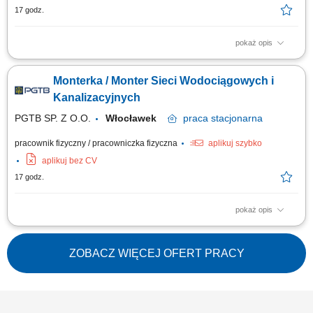
17 godz.
pokaż opis
Wymagania: Mile widziane 2-letnie doświadczenie w robotach wod-kan;
Samodzielność podczas wykonywania zadań montażowych; Umiejętność
Monterka / Monter Sieci Wodociągowych i
analizy rysunku i dokumentacji technicznej jako dodatkowy atut; Dobra
organizacja pracy w grupie;
Kanalizacyjnych
PGTB SP. Z O.O.
Włocławek
praca
stacjonarna
pracownik fizyczny / pracowniczka fizyczna
aplikuj szybko
aplikuj bez CV
17 godz.
pokaż opis
Wymagania: Mile widziane 2-letnie doświadczenie w robotach wod-kan;
Samodzielność podczas wykonywania zadań montażowych; Umiejętność
analizy rysunku i dokumentacji technicznej jako dodatkowy atut; Dobra
ZOBACZ WIĘCEJ OFERT PRACY
organizacja pracy w grupie;