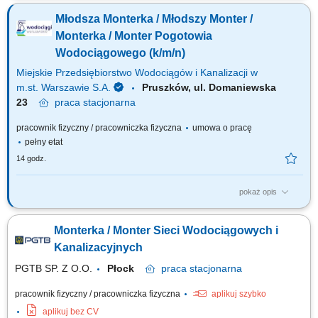
planowych oraz prac awaryjnych; powiadamianie odbiorców wody w
Młodsza Monterka / Młodszy Monter /
związku z planowym lub awaryjnym wyłączeniem dostawy wody;
poruszanie się w czynnym pasie ruchu drogowego; praca na głębokości i
Monterka / Monter Pogotowia
wysokości powyżej 3m;...
Wodociągowego (k/m/n)
Miejskie Przedsiębiorstwo Wodociągów i Kanalizacji w
m.st. Warszawie S.A.
Pruszków, ul. Domaniewska
23
praca
stacjonarna
pracownik fizyczny / pracowniczka fizyczna
umowa o pracę
pełny etat
14 godz.
pokaż opis
Jakie będą Twoje obowiązki? Zamykanie i otwieranie zasuw dla prac
planowych oraz prac awaryjnych; Powiadamianie Odbiorców wody w
Monterka / Monter Sieci Wodociągowych i
związku z planowym lub awaryjnym wyłączeniem dostawy wody;
Poruszanie się w czynnym pasie ruchu drogowego; Praca na głębokości i
Kanalizacyjnych
wysokości powyżej 3m;...
PGTB SP. Z O.O.
Płock
praca
stacjonarna
pracownik fizyczny / pracowniczka fizyczna
aplikuj szybko
aplikuj bez CV