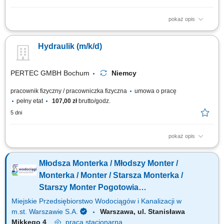
pokaż opis
Zakres obowiązków: Montaż i wymiana instalacji wodnych oraz
grzewczych. Instalacja urządzeń sanitarnych, takich jak umywalki,
Hydraulik (m/k/d)
prysznice, wanny i toalety. Wykonywanie prostych prac montażowych
związanych z realizacją inwestycji. Współpraca z polskojęzycznym i
niemieckojęzycznym zespołem....
PERTEC GMBH Bochum
Niemcy
pracownik fizyczny / pracowniczka fizyczna
umowa o pracę
pełny etat
107,00 zł
brutto/godz.
5 dni
pokaż opis
Oferujemy 250€ premii na start ! Twoje obowiązki: Instalacje rurowe,
montaż armatury oraz odpływów; Montaż grzejników; Układanie
Młodsza Monterka / Młodszy Monter /
ogrzewania podłogowego; Instalacja, systemów grzewczych; Czytanie
rysunku technicznego;
Monterka / Monter / Starsza Monterka /
Starszy Monter Pogotowia
Wodociągowego (k/m/n)
Miejskie Przedsiębiorstwo Wodociągów i Kanalizacji w
m.st. Warszawie S.A.
Warszawa, ul. Stanisława
Mikkego 4
praca
stacjonarna