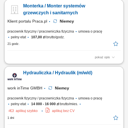
Monterka / Monter systemów
grzewczych i sanitarnych
Klient portalu Praca.pl
Niemcy
pracownik fizyczny / pracowniczka fizyczna
umowa o pracę
pełny etat
107,00 zł
brutto/godz.
21 godz.
pokaż opis
Montaż instalacji rurowych, armatury, odpływów; Instalacja grzejników i
ogrzewania podłogowego; Prace przy systemach grzewczych; Czytanie
Hydrauliczka / Hydraulik (m/w/d)
i praca z rysunkiem technicznym;
work inTime GMBH
Niemcy
pracownik fizyczny / pracowniczka fizyczna
umowa o pracę
pełny etat
14 000 - 16 000 zł
brutto/mies.
aplikuj szybko
aplikuj bez CV
1 dni