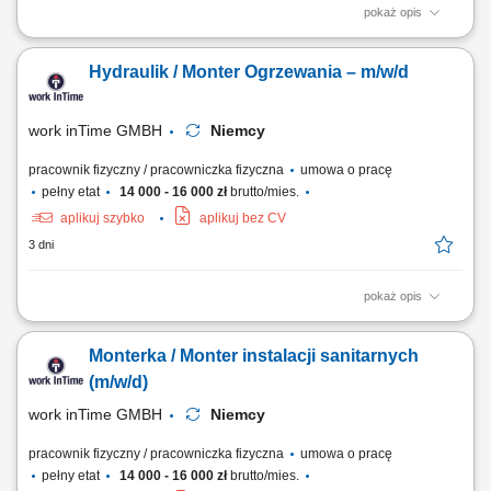
pokaż opis
Zakres obowiązków: Montaż instalacji wodno-kanalizacyjnych i
grzewczych w budynkach mieszkalnych oraz biurowych. Wykonywanie
Hydraulik / Monter Ogrzewania – m/w/d
nowych instalacji oraz modernizacja istniejących systemów. Montaż
armatury sanitarnej, w tym umywalek, pryszniców, wanien i toalet.
Wykonywanie prostych prac...
work inTime GMBH
Niemcy
pracownik fizyczny / pracowniczka fizyczna
umowa o pracę
pełny etat
14 000 - 16 000 zł
brutto/mies.
aplikuj szybko
aplikuj bez CV
3 dni
pokaż opis
Twój zakres obowiązków: Montaż instalacji hydraulicznych w
budynkach mieszkalnych oraz biurowcach, Prowadzenie nowych oraz
Monterka / Monter instalacji sanitarnych
wymiana starych instalacji wodno-grzewczych, Biały Montaż: umywalki,
prysznice, wanny, ubikacje, Umiejętność współpracy w zespole Polsko-
(m/w/d)
Niemieckim, Proste prace montażowe.
work inTime GMBH
Niemcy
pracownik fizyczny / pracowniczka fizyczna
umowa o pracę
pełny etat
14 000 - 16 000 zł
brutto/mies.