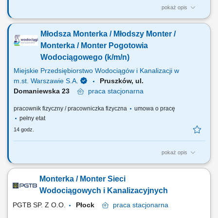
pokaż opis
Główny zakres obowiązków: zamykanie i otwieranie zasuw dla prac
planowych oraz prac awaryjnych; powiadamianie odbiorców wody w
Młodsza Monterka / Młodszy Monter /
związku z planowym lub awaryjnym wyłączeniem dostawy wody;
poruszanie się w czynnym pasie ruchu drogowego; praca na
Monterka / Monter Pogotowia
głębokości i wysokości powyżej 3m;...
Wodociągowego (k/m/n)
Miejskie Przedsiębiorstwo Wodociągów i Kanalizacji w
m.st. Warszawie S.A.
Pruszków, ul.
Domaniewska 23
praca
stacjonarna
pracownik fizyczny / pracowniczka fizyczna
umowa o pracę
pełny etat
14 godz.
pokaż opis
Jakie będą Twoje obowiązki? Zamykanie i otwieranie zasuw dla prac
planowych oraz prac awaryjnych; Powiadamianie Odbiorców wody w
Monterka / Monter Sieci
związku z planowym lub awaryjnym wyłączeniem dostawy wody;
Poruszanie się w czynnym pasie ruchu drogowego; Praca na
Wodociągowych i Kanalizacyjnych
głębokości i wysokości powyżej 3m;...
PGTB SP. Z O.O.
Płock
praca
stacjonarna