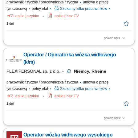
pracownik fizyczny / pracowniczka fizyczna
umowa o pracę
tymczasową
pełny etat
Szukamy kilku pracowników
aplikuj szybko
aplikuj bez CV
1 dni
pokaż opis
Twoje zadania: Obsługa wózka widłowego oraz transport towarów na
terenie magazynu; Załadunek i rozładunek samochodów ciężarowych;
Operator / Operatorka wózka widłowego
Kompletowanie i przygotowywanie zamówień do wysyłki;
Rozmieszczanie towarów oraz obsługa magazynu wysokiego
(k/m)
składowania; Czego oczekujemy? Doświadczenia w...
FLEXIPERSONAL sp. z o.o.
Niemcy, Rheine
pracownik fizyczny / pracowniczka fizyczna
umowa o pracę
tymczasową
pełny etat
Szukamy kilku pracowników
aplikuj szybko
aplikuj bez CV
1 dni
pokaż opis
Opis stanowiska Przemieszczanie komponentów oraz wyrobów gotowych
w przestrzeni magazynu wysokiego składowania; Prowadzenie prac
Operator wózka widłowego wysokiego
przeładunkowych przy dostawach i wysyłkach towarowych; Skanowanie,