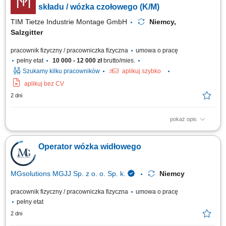
weryfikacja i przygotowywanie pakietów wysyłkowych zgodnie ze
składu / wózka czołowego (K/M)
specyfikacją; Optymalne...
TIM Tietze Industrie Montage GmbH
Niemcy,
Salzgitter
pracownik fizyczny / pracowniczka fizyczna
umowa o pracę
pełny etat
10 000 - 12 000 zł
brutto/mies.
Szukamy kilku pracowników
aplikuj szybko
aplikuj bez CV
2 dni
pokaż opis
Zadania: obsługa wózków widłowych wysokiego składu; obsługa wózków
czołowych (frontowych) transport oraz składowanie części do wagonów
Operator wózka widłowego
kolejowych; załadunek i rozładunek towarów; przestrzeganie zasad
bezpieczeństwa oraz obowiązujących procedur;
MGsolutions MGJJ Sp. z o. o. Sp. k.
Niemcy
pracownik fizyczny / pracowniczka fizyczna
umowa o pracę
pełny etat
2 dni