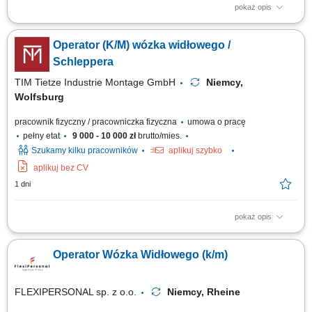
pokaż opis
Zadania: Przyjmowanie dostaw i przygotowywanie towarów do dalszej
wysyłki; Realizacja prac załadunkowych i wyładunkowych; Pomocnicze
Operator (K/M) wózka widłowego /
prace magazynowe i dbanie o porządek w strefie logistycznej;
Schleppera
TIM Tietze Industrie Montage GmbH
Niemcy,
Wolfsburg
pracownik fizyczny / pracowniczka fizyczna
umowa o pracę
pełny etat
9 000 - 10 000 zł
brutto/mies.
Szukamy kilku pracowników
aplikuj szybko
aplikuj bez CV
1 dni
pokaż opis
Zakres obowiązków obsługa wózka widłowego lub schleppera;
dostarczanie komponentów na linię produkcyjną; zapewnienie ciągłości
Operator Wózka Widłowego (k/m)
produkcji; realizacja zadań logistycznych na terenie zakładu; Wymagania
prawo jazdy wymagane od każdego kandydata; gotowość do pracy
zmianowej; motywacja do...
FLEXIPERSONAL sp. z o.o.
Niemcy, Rheine