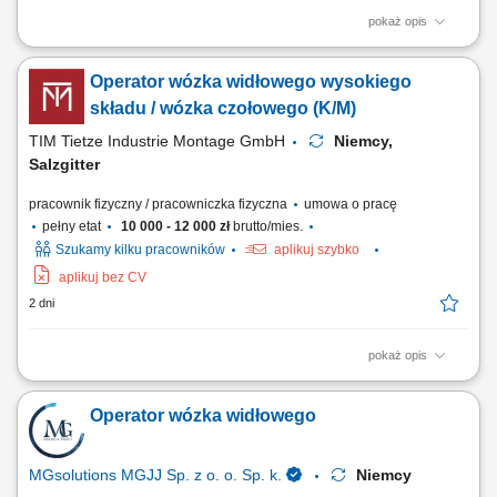
pokaż opis
Opis stanowiska Przemieszczanie komponentów oraz wyrobów
gotowych w przestrzeni magazynu wysokiego składowania;
Operator wózka widłowego wysokiego
Prowadzenie prac przeładunkowych przy dostawach i wysyłkach
towarowych; Skanowanie, weryfikacja i przygotowywanie pakietów
składu / wózka czołowego (K/M)
wysyłkowych zgodnie ze specyfikacją; Optymalne...
TIM Tietze Industrie Montage GmbH
Niemcy,
Salzgitter
pracownik fizyczny / pracowniczka fizyczna
umowa o pracę
pełny etat
10 000 - 12 000 zł
brutto/mies.
Szukamy kilku pracowników
aplikuj szybko
aplikuj bez CV
2 dni
pokaż opis
Zadania: obsługa wózków widłowych wysokiego składu; obsługa
wózków czołowych (frontowych) transport oraz składowanie części do
Operator wózka widłowego
wagonów kolejowych; załadunek i rozładunek towarów; przestrzeganie
zasad bezpieczeństwa oraz obowiązujących procedur;
MGsolutions MGJJ Sp. z o. o. Sp. k.
Niemcy