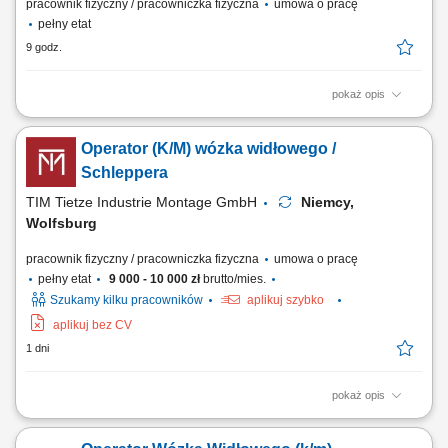
pracownik fizyczny / pracowniczka fizyczna
umowa o pracę
pełny etat
9 godz.
pokaż opis
Zadania: Przyjmowanie dostaw i przygotowywanie towarów do dalszej
wysyłki; Realizacja prac załadunkowych i wyładunkowych; Pomocnicze
Operator (K/M) wózka widłowego /
prace magazynowe i dbanie o porządek w strefie logistycznej;
Schleppera
TIM Tietze Industrie Montage GmbH
Niemcy,
Wolfsburg
pracownik fizyczny / pracowniczka fizyczna
umowa o pracę
pełny etat
9 000 - 10 000 zł
brutto/mies.
Szukamy kilku pracowników
aplikuj szybko
aplikuj bez CV
1 dni
pokaż opis
Zakres obowiązków obsługa wózka widłowego lub schleppera;
dostarczanie komponentów na linię produkcyjną; zapewnienie ciągłości