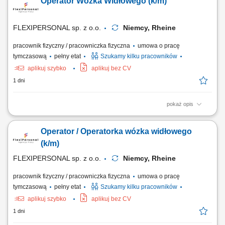
Operator Wózka Widłowego (k/m)
produkcji; realizacja zadań logistycznych na terenie zakładu;
Wymagania prawo jazdy wymagane od każdego kandydata; gotowość
do pracy zmianowej; motywacja do...
FLEXIPERSONAL sp. z o.o.
Niemcy, Rheine
pracownik fizyczny / pracowniczka fizyczna
umowa o pracę
tymczasową
pełny etat
Szukamy kilku pracowników
aplikuj szybko
aplikuj bez CV
1 dni
pokaż opis
Twoje zadania: Obsługa wózka widłowego oraz transport towarów na
terenie magazynu; Załadunek i rozładunek samochodów ciężarowych;
Operator / Operatorka wózka widłowego
Kompletowanie i przygotowywanie zamówień do wysyłki;
Rozmieszczanie towarów oraz obsługa magazynu wysokiego
(k/m)
składowania; Czego oczekujemy? Doświadczenia w...
FLEXIPERSONAL sp. z o.o.
Niemcy, Rheine
pracownik fizyczny / pracowniczka fizyczna
umowa o pracę
tymczasową
pełny etat
Szukamy kilku pracowników
aplikuj szybko
aplikuj bez CV
1 dni