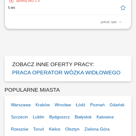
aplikuj bez CV
5 dni
pokaż opis
Opis stanowiska: obsługa wózka transportowego lub pojazdu
logistycznego na terenie zakładu, dostarczanie komponentów i
materiałów na linię produkcyjną, realizacja bieżących zadań
magazynowych i logistycznych, dbanie o ciągłość pracy produkcji oraz
terminową realizację zadań,...
ZOBACZ INNE OFERTY PRACY:
PRACA OPERATOR WÓZKA WIDŁOWEGO
POPULARNE MIASTA
Warszawa
Kraków
Wrocław
Łódź
Poznań
Gdańsk
Szczecin
Lublin
Bydgoszcz
Białystok
Katowice
Rzeszów
Toruń
Kielce
Olsztyn
Zielona Góra