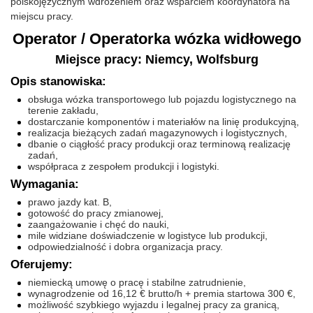
polskojęzycznym wdrożeniem oraz wsparciem koordynatora na
miejscu pracy.
Operator / Operatorka wózka widłowego
Miejsce pracy: Niemcy, Wolfsburg
Opis stanowiska:
obsługa wózka transportowego lub pojazdu logistycznego na
terenie zakładu,
dostarczanie komponentów i materiałów na linię produkcyjną,
realizacja bieżących zadań magazynowych i logistycznych,
dbanie o ciągłość pracy produkcji oraz terminową realizację
zadań,
współpraca z zespołem produkcji i logistyki.
Wymagania:
prawo jazdy kat. B,
gotowość do pracy zmianowej,
zaangażowanie i chęć do nauki,
mile widziane doświadczenie w logistyce lub produkcji,
odpowiedzialność i dobra organizacja pracy.
Oferujemy:
niemiecką umowę o pracę i stabilne zatrudnienie,
wynagrodzenie od 16,12 € brutto/h + premia startowa 300 €,
możliwość szybkiego wyjazdu i legalnej pracy za granicą,