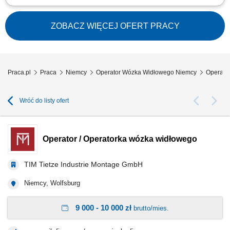
Opis stanowiska: obsługa wózka transportowego lub pojazdu
logistycznego na terenie zakładu, dostarczanie komponentów i
materiałów na linię produkcyjną, realizacja bieżących zadań
ZOBACZ WIĘCEJ OFERT PRACY
magazynowych i logistycznych, dbanie o ciągłość pracy produkcji oraz
terminową realizację zadań,...
Praca.pl
Praca
Niemcy
Operator Wózka Widłowego Niemcy
Operato
Wróć do listy ofert
Operator / Operatorka wózka widłowego
TIM Tietze Industrie Montage GmbH
Niemcy, Wolfsburg
9 000 - 10 000 zł
brutto/mies.