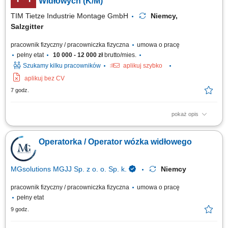
Widłowych (K/M)
TIM Tietze Industrie Montage GmbH
Niemcy,
Salzgitter
pracownik fizyczny / pracowniczka fizyczna
umowa o pracę
pełny etat
10 000 - 12 000 zł
brutto/mies.
Szukamy kilku pracowników
aplikuj szybko
aplikuj bez CV
7 godz.
pokaż opis
Opis stanowiska: Prowadzenie prac przeładunkowych oraz
manewrowanie wózkami wysokiego składowania i urządzeniami
Operatorka / Operator wózka widłowego
czołowymi. Bezpieczny transport wewnętrzny, rozładunek dostaw oraz
lokowanie gabarytowych komponentów produkcyjnych w strefach
regałowych. Przygotowywanie towarów do wysyłki...
MGsolutions MGJJ Sp. z o. o. Sp. k.
Niemcy
pracownik fizyczny / pracowniczka fizyczna
umowa o pracę
pełny etat
9 godz.