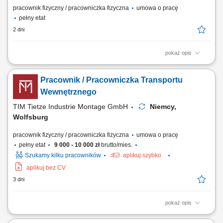
pracownik fizyczny / pracowniczka fizyczna
umowa o pracę
pełny etat
2 dni
pokaż opis
Opis stanowiska Magazynowanie towaru - załadunek oraz rozładunek
towarów dostarczanych do magazynu; Przyjmowanie dostaw;
Pracownik / Pracowniczka Transportu
Przygotowywanie towaru do dalszej wysyłki; Proste prace pomocnicze
na terenie magazynu logistycznego;
Wewnętrznego
TIM Tietze Industrie Montage GmbH
Niemcy,
Wolfsburg
pracownik fizyczny / pracowniczka fizyczna
umowa o pracę
pełny etat
9 000 - 10 000 zł
brutto/mies.
Szukamy kilku pracowników
aplikuj szybko
aplikuj bez CV
3 dni
pokaż opis
Opis stanowiska: transport materiałów i części między działami
produkcyjnymi, obsługa sprzętu transportowego na terenie hali,