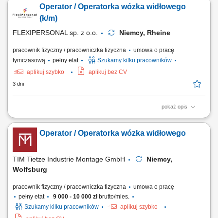
Operator / Operatorka wózka widłowego
wspieranie procesów logistycznych i produkcyjnych, kontrola
terminowości dostaw komponentów na linię, utrzymywanie porządku i
(k/m)
bezpieczeństwa w miejscu pracy.
FLEXIPERSONAL sp. z o.o.
Niemcy, Rheine
pracownik fizyczny / pracowniczka fizyczna
umowa o pracę
tymczasową
pełny etat
Szukamy kilku pracowników
aplikuj szybko
aplikuj bez CV
3 dni
pokaż opis
Opis stanowiska Realizacja wewnętrznego transportu towarów oraz
palet przy użyciu wózka widłowego; Obsługa strefy przyjęć i wydań, w
Operator / Operatorka wózka widłowego
tym sprawny rozładunek oraz załadunek aut ciężarowych;
Kompletowanie asortymentu magazynowego i szykowanie zamówień
do wysyłki; Lokowanie ładunków w...
TIM Tietze Industrie Montage GmbH
Niemcy,
Wolfsburg
pracownik fizyczny / pracowniczka fizyczna
umowa o pracę
pełny etat
9 000 - 10 000 zł
brutto/mies.
Szukamy kilku pracowników
aplikuj szybko