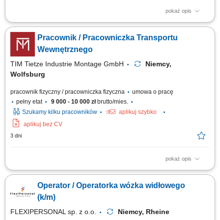
pokaż opis
Opis stanowiska Magazynowanie towaru - załadunek oraz rozładunek
towarów dostarczanych do magazynu; Przyjmowanie dostaw;
Pracownik / Pracowniczka Transportu
Przygotowywanie towaru do dalszej wysyłki; Proste prace pomocnicze na
terenie magazynu logistycznego;
Wewnętrznego
TIM Tietze Industrie Montage GmbH
Niemcy,
Wolfsburg
pracownik fizyczny / pracowniczka fizyczna
umowa o pracę
pełny etat
9 000 - 10 000 zł
brutto/mies.
Szukamy kilku pracowników
aplikuj szybko
aplikuj bez CV
3 dni
pokaż opis
Opis stanowiska: transport materiałów i części między działami
produkcyjnymi, obsługa sprzętu transportowego na terenie hali,
Operator / Operatorka wózka widłowego
wspieranie procesów logistycznych i produkcyjnych, kontrola
terminowości dostaw komponentów na linię, utrzymywanie porządku i
(k/m)
bezpieczeństwa w miejscu pracy.
FLEXIPERSONAL sp. z o.o.
Niemcy, Rheine