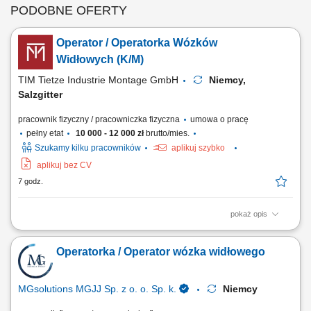
PODOBNE OFERTY
Operator / Operatorka Wózków
Widłowych (K/M)
TIM Tietze Industrie Montage GmbH
Niemcy,
Salzgitter
pracownik fizyczny / pracowniczka fizyczna
umowa o pracę
pełny etat
10 000 - 12 000 zł
brutto/mies.
Szukamy kilku pracowników
aplikuj szybko
aplikuj bez CV
7 godz.
pokaż opis
Opis stanowiska: Prowadzenie prac przeładunkowych oraz
manewrowanie wózkami wysokiego składowania i urządzeniami
Operatorka / Operator wózka widłowego
czołowymi. Bezpieczny transport wewnętrzny, rozładunek dostaw oraz
lokowanie gabarytowych komponentów produkcyjnych w strefach
regałowych. Przygotowywanie towarów do wysyłki...
MGsolutions MGJJ Sp. z o. o. Sp. k.
Niemcy