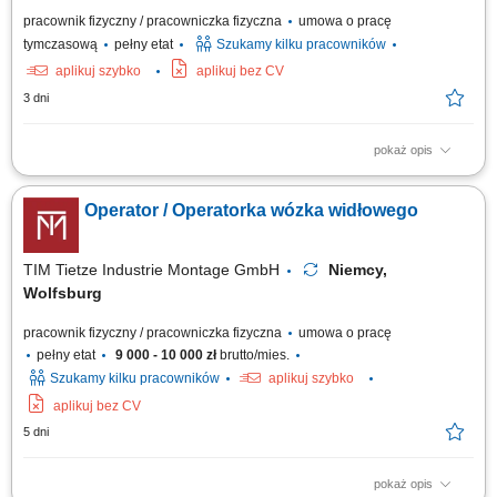
pracownik fizyczny / pracowniczka fizyczna
umowa o pracę
tymczasową
pełny etat
Szukamy kilku pracowników
aplikuj szybko
aplikuj bez CV
3 dni
pokaż opis
Opis stanowiska Realizacja wewnętrznego transportu towarów oraz palet
przy użyciu wózka widłowego; Obsługa strefy przyjęć i wydań, w tym
Operator / Operatorka wózka widłowego
sprawny rozładunek oraz załadunek aut ciężarowych; Kompletowanie
asortymentu magazynowego i szykowanie zamówień do wysyłki;
Lokowanie ładunków w...
TIM Tietze Industrie Montage GmbH
Niemcy,
Wolfsburg
pracownik fizyczny / pracowniczka fizyczna
umowa o pracę
pełny etat
9 000 - 10 000 zł
brutto/mies.
Szukamy kilku pracowników
aplikuj szybko
aplikuj bez CV
5 dni
pokaż opis