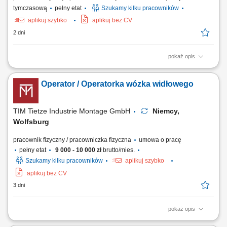
tymczasową
pełny etat
Szukamy kilku pracowników
aplikuj szybko
aplikuj bez CV
2 dni
pokaż opis
Opis stanowiska Realizacja wewnętrznego transportu towarów oraz
palet przy użyciu wózka widłowego; Obsługa strefy przyjęć i wydań, w
Operator / Operatorka wózka widłowego
tym sprawny rozładunek oraz załadunek aut ciężarowych;
Kompletowanie asortymentu magazynowego i szykowanie zamówień
do wysyłki; Lokowanie ładunków w...
TIM Tietze Industrie Montage GmbH
Niemcy,
Wolfsburg
pracownik fizyczny / pracowniczka fizyczna
umowa o pracę
pełny etat
9 000 - 10 000 zł
brutto/mies.
Szukamy kilku pracowników
aplikuj szybko
aplikuj bez CV
3 dni
pokaż opis
Opis stanowiska: obsługa wózka transportowego lub pojazdu