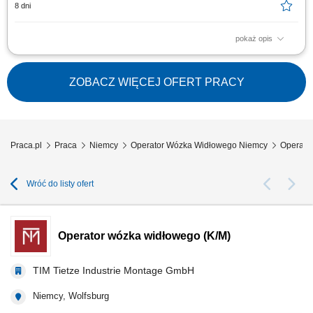
8 dni
pokaż opis
Opis stanowiska: Prowadzenie prac przeładunkowych oraz
manewrowanie wózkami wysokiego składowania i urządzeniami
czołowymi. Bezpieczny transport wewnętrzny, rozładunek dostaw oraz
ZOBACZ WIĘCEJ OFERT PRACY
lokowanie gabarytowych komponentów produkcyjnych w strefach
regałowych. Przygotowywanie towarów do wysyłki...
Praca.pl
Praca
Niemcy
Operator Wózka Widłowego Niemcy
Operato
Wróć do listy ofert
Operator wózka widłowego (K/M)
TIM Tietze Industrie Montage GmbH
Niemcy, Wolfsburg