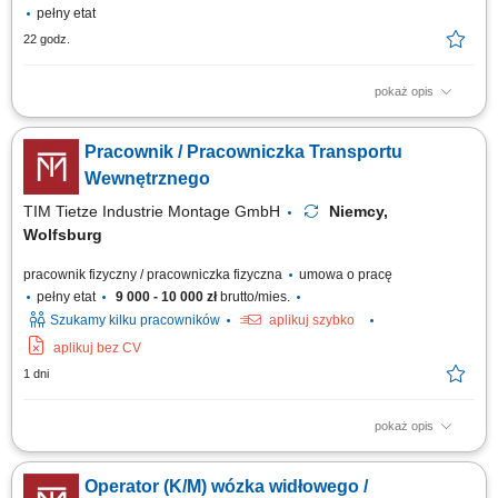
pełny etat
22 godz.
pokaż opis
Opis stanowiska Magazynowanie towaru - załadunek oraz rozładunek
towarów dostarczanych do magazynu; Przyjmowanie dostaw;
Pracownik / Pracowniczka Transportu
Przygotowywanie towaru do dalszej wysyłki; Proste prace pomocnicze na
terenie magazynu logistycznego;
Wewnętrznego
TIM Tietze Industrie Montage GmbH
Niemcy,
Wolfsburg
pracownik fizyczny / pracowniczka fizyczna
umowa o pracę
pełny etat
9 000 - 10 000 zł
brutto/mies.
Szukamy kilku pracowników
aplikuj szybko
aplikuj bez CV
1 dni
pokaż opis
Opis stanowiska: transport materiałów i części między działami
produkcyjnymi, obsługa sprzętu transportowego na terenie hali,
Operator (K/M) wózka widłowego /
wspieranie procesów logistycznych i produkcyjnych, kontrola