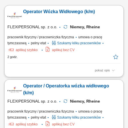
Operator Wózka Widłowego (k/m)
FLEXIPERSONAL sp. z o.o.
Niemcy, Rheine
pracownik fizyczny / pracowniczka fizyczna
umowa o pracę
tymczasową
pełny etat
Szukamy kilku pracowników
aplikuj szybko
aplikuj bez CV
2 godz.
pokaż opis
Twoje zadania: Obsługa wózka widłowego oraz transport towarów na
terenie magazynu; Załadunek i rozładunek samochodów ciężarowych;
Operator / Operatorka wózka widłowego
Kompletowanie i przygotowywanie zamówień do wysyłki;
Rozmieszczanie towarów oraz obsługa magazynu wysokiego
(k/m)
składowania; Czego oczekujemy? Doświadczenia w...
FLEXIPERSONAL sp. z o.o.
Niemcy, Rheine
pracownik fizyczny / pracowniczka fizyczna
umowa o pracę
tymczasową
pełny etat
Szukamy kilku pracowników
aplikuj szybko
aplikuj bez CV