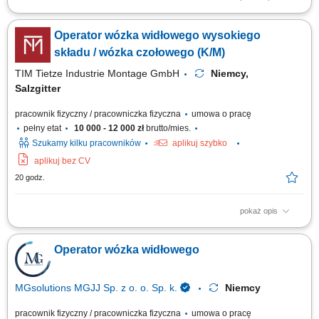
Opis stanowiska Przemieszczanie komponentów oraz wyrobów gotowych
w przestrzeni magazynu wysokiego składowania; Prowadzenie prac
Operator wózka widłowego wysokiego
przeładunkowych przy dostawach i wysyłkach towarowych; Skanowanie,
weryfikacja i przygotowywanie pakietów wysyłkowych zgodnie ze
składu / wózka czołowego (K/M)
specyfikacją; Optymalne...
TIM Tietze Industrie Montage GmbH
Niemcy,
Salzgitter
pracownik fizyczny / pracowniczka fizyczna
umowa o pracę
pełny etat
10 000 - 12 000 zł
brutto/mies.
Szukamy kilku pracowników
aplikuj szybko
aplikuj bez CV
20 godz.
pokaż opis
Zadania: obsługa wózków widłowych wysokiego składu; obsługa wózków
czołowych (frontowych) transport oraz składowanie części do wagonów
Operator wózka widłowego
kolejowych; załadunek i rozładunek towarów; przestrzeganie zasad
bezpieczeństwa oraz obowiązujących procedur;
MGsolutions MGJJ Sp. z o. o. Sp. k.
Niemcy
pracownik fizyczny / pracowniczka fizyczna
umowa o pracę