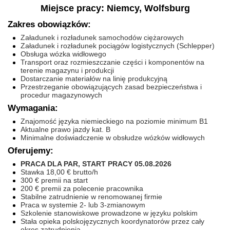
Miejsce pracy: Niemcy, Wolfsburg
Zakres obowiązków:
Załadunek i rozładunek samochodów ciężarowych
Załadunek i rozładunek pociągów logistycznych (Schlepper)
Obsługa wózka widłowego
Transport oraz rozmieszczanie części i komponentów na
terenie magazynu i produkcji
Dostarczanie materiałów na linię produkcyjną
Przestrzeganie obowiązujących zasad bezpieczeństwa i
procedur magazynowych
Wymagania:
Znajomość języka niemieckiego na poziomie minimum B1
Aktualne prawo jazdy kat. B
Minimalne doświadczenie w obsłudze wózków widłowych
Oferujemy:
PRACA DLA PAR, START PRACY 05.08.2026
Stawka 18,00 € brutto/h
300 € premii na start
200 € premii za polecenie pracownika
Stabilne zatrudnienie w renomowanej firmie
Praca w systemie 2- lub 3-zmianowym
Szkolenie stanowiskowe prowadzone w języku polskim
Stała opieka polskojęzycznych koordynatorów przez cały
okres zatrudnienia