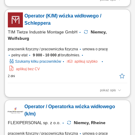
Opis stanowiska: transport materiałów i części między działami
produkcyjnymi, obsługa sprzętu transportowego na terenie hali,
Operator (K/M) wózka widłowego /
wspieranie procesów logistycznych i produkcyjnych, kontrola
terminowości dostaw komponentów na linię, utrzymywanie porządku i
Schleppera
bezpieczeństwa w miejscu pracy.
TIM Tietze Industrie Montage GmbH
Niemcy,
Wolfsburg
pracownik fizyczny / pracowniczka fizyczna
umowa o pracę
pełny etat
9 000 - 10 000 zł
brutto/mies.
Szukamy kilku pracowników
aplikuj szybko
aplikuj bez CV
2 dni
pokaż opis
Zakres obowiązków obsługa wózka widłowego lub schleppera;
dostarczanie komponentów na linię produkcyjną; zapewnienie ciągłości
Operator / Operatorka wózka widłowego
produkcji; realizacja zadań logistycznych na terenie zakładu;
Wymagania prawo jazdy wymagane od każdego kandydata; gotowość
(k/m)
do pracy zmianowej; motywacja do...
FLEXIPERSONAL sp. z o.o.
Niemcy, Rheine
pracownik fizyczny / pracowniczka fizyczna
umowa o pracę