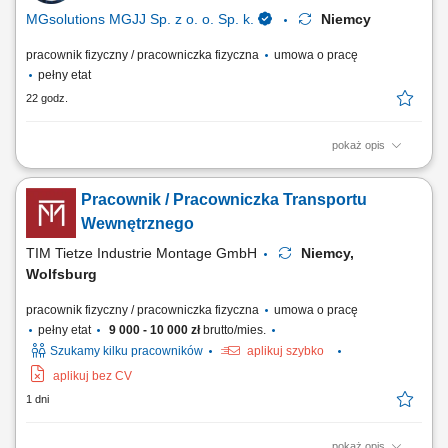
MGsolutions MGJJ Sp. z o. o. Sp. k.
Niemcy
pracownik fizyczny / pracowniczka fizyczna
umowa o pracę
pełny etat
22 godz.
pokaż opis
Opis stanowiska Magazynowanie towaru - załadunek oraz rozładunek
towarów dostarczanych do magazynu; Przyjmowanie dostaw;
Pracownik / Pracowniczka Transportu
Przygotowywanie towaru do dalszej wysyłki; Proste prace pomocnicze
na terenie magazynu logistycznego;
Wewnętrznego
TIM Tietze Industrie Montage GmbH
Niemcy,
Wolfsburg
pracownik fizyczny / pracowniczka fizyczna
umowa o pracę
pełny etat
9 000 - 10 000 zł
brutto/mies.
Szukamy kilku pracowników
aplikuj szybko
aplikuj bez CV
1 dni
pokaż opis