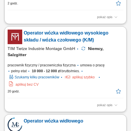
2 godz.
pokaż opis
Opis stanowiska Przemieszczanie komponentów oraz wyrobów
gotowych w przestrzeni magazynu wysokiego składowania;
Operator wózka widłowego wysokiego
Prowadzenie prac przeładunkowych przy dostawach i wysyłkach
towarowych; Skanowanie, weryfikacja i przygotowywanie pakietów
składu / wózka czołowego (K/M)
wysyłkowych zgodnie ze specyfikacją; Optymalne...
TIM Tietze Industrie Montage GmbH
Niemcy,
Salzgitter
pracownik fizyczny / pracowniczka fizyczna
umowa o pracę
pełny etat
10 000 - 12 000 zł
brutto/mies.
Szukamy kilku pracowników
aplikuj szybko
aplikuj bez CV
20 godz.
pokaż opis
Zadania: obsługa wózków widłowych wysokiego składu; obsługa
wózków czołowych (frontowych) transport oraz składowanie części do
Operator wózka widłowego
wagonów kolejowych; załadunek i rozładunek towarów; przestrzeganie
zasad bezpieczeństwa oraz obowiązujących procedur;