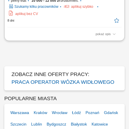
pełny etat
10 000 - 12 000 zł
brutto/mies.
Szukamy kilku pracowników
aplikuj szybko
aplikuj bez CV
8 dni
pokaż opis
Opis stanowiska: Prowadzenie prac przeładunkowych oraz
manewrowanie wózkami wysokiego składowania i urządzeniami
czołowymi. Bezpieczny transport wewnętrzny, rozładunek dostaw oraz
lokowanie gabarytowych komponentów produkcyjnych w strefach
regałowych. Przygotowywanie towarów do wysyłki...
ZOBACZ INNE OFERTY PRACY:
PRACA OPERATOR WÓZKA WIDŁOWEGO
POPULARNE MIASTA
Warszawa
Kraków
Wrocław
Łódź
Poznań
Gdańsk
Szczecin
Lublin
Bydgoszcz
Białystok
Katowice