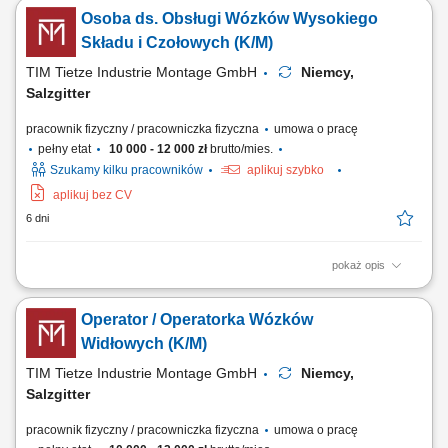
logistycznego na terenie zakładu, dostarczanie komponentów i
Osoba ds. Obsługi Wózków Wysokiego
materiałów na linię produkcyjną, realizacja bieżących zadań
magazynowych i logistycznych, dbanie o ciągłość pracy produkcji oraz
Składu i Czołowych (K/M)
terminową realizację zadań,...
TIM Tietze Industrie Montage GmbH
Niemcy,
Salzgitter
pracownik fizyczny / pracowniczka fizyczna
umowa o pracę
pełny etat
10 000 - 12 000 zł
brutto/mies.
Szukamy kilku pracowników
aplikuj szybko
aplikuj bez CV
6 dni
pokaż opis
Opis stanowiska: Sprawna obsługa wózków widłowych czołowych oraz
maszyn typu Reach Truck na terenie nowoczesnego parku
Operator / Operatorka Wózków
logistycznego. Przyjmowanie, weryfikacja i rozlokowanie ciężkich
elementów przemysłowych na regałach wysokiego magazynowania.
Widłowych (K/M)
Załadunek i rozładunek środków transportu...
TIM Tietze Industrie Montage GmbH
Niemcy,
Salzgitter
pracownik fizyczny / pracowniczka fizyczna
umowa o pracę