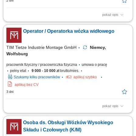
2 dni
pokaż opis
Opis stanowiska Realizacja wewnętrznego transportu towarów oraz palet
przy użyciu wózka widłowego; Obsługa strefy przyjęć i wydań, w tym
Operator / Operatorka wózka widłowego
sprawny rozładunek oraz załadunek aut ciężarowych; Kompletowanie
asortymentu magazynowego i szykowanie zamówień do wysyłki;
Lokowanie ładunków w...
TIM Tietze Industrie Montage GmbH
Niemcy,
Wolfsburg
pracownik fizyczny / pracowniczka fizyczna
umowa o pracę
pełny etat
9 000 - 10 000 zł
brutto/mies.
Szukamy kilku pracowników
aplikuj szybko
aplikuj bez CV
3 dni
pokaż opis
Opis stanowiska: obsługa wózka transportowego lub pojazdu
logistycznego na terenie zakładu, dostarczanie komponentów i
Osoba ds. Obsługi Wózków Wysokiego
materiałów na linię produkcyjną, realizacja bieżących zadań
magazynowych i logistycznych, dbanie o ciągłość pracy produkcji oraz
Składu i Czołowych (K/M)
terminową realizację zadań,...