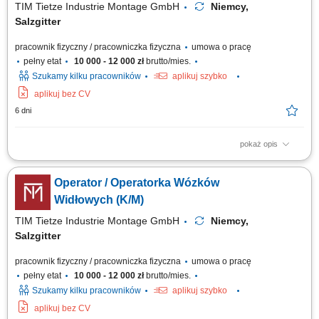
TIM Tietze Industrie Montage GmbH
Niemcy,
Salzgitter
pracownik fizyczny / pracowniczka fizyczna
umowa o pracę
pełny etat
10 000 - 12 000 zł
brutto/mies.
Szukamy kilku pracowników
aplikuj szybko
aplikuj bez CV
6 dni
pokaż opis
Opis stanowiska: Sprawna obsługa wózków widłowych czołowych oraz
maszyn typu Reach Truck na terenie nowoczesnego parku logistycznego.
Operator / Operatorka Wózków
Przyjmowanie, weryfikacja i rozlokowanie ciężkich elementów
przemysłowych na regałach wysokiego magazynowania. Załadunek i
Widłowych (K/M)
rozładunek środków transportu...
TIM Tietze Industrie Montage GmbH
Niemcy,
Salzgitter
pracownik fizyczny / pracowniczka fizyczna
umowa o pracę
pełny etat
10 000 - 12 000 zł
brutto/mies.
Szukamy kilku pracowników
aplikuj szybko
aplikuj bez CV