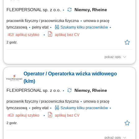
FLEXIPERSONAL sp. z o.o.
Niemcy, Rheine
pracownik fizyczny / pracowniczka fizyczna
umowa o pracę
tymczasową
pełny etat
Szukamy kilku pracowników
aplikuj szybko
aplikuj bez CV
2 godz.
pokaż opis
Twoje zadania: Obsługa wózka widłowego oraz transport towarów na
terenie magazynu; Załadunek i rozładunek samochodów ciężarowych;
Operator / Operatorka wózka widłowego
Kompletowanie i przygotowywanie zamówień do wysyłki;
Rozmieszczanie towarów oraz obsługa magazynu wysokiego
(k/m)
składowania; Czego oczekujemy? Doświadczenia w...
FLEXIPERSONAL sp. z o.o.
Niemcy, Rheine
pracownik fizyczny / pracowniczka fizyczna
umowa o pracę
tymczasową
pełny etat
Szukamy kilku pracowników
aplikuj szybko
aplikuj bez CV
2 godz.
pokaż opis