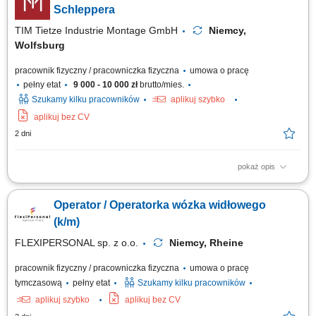
terminowości dostaw komponentów na linię, utrzymywanie porządku i
Schleppera
bezpieczeństwa w miejscu pracy.
TIM Tietze Industrie Montage GmbH
Niemcy,
Wolfsburg
pracownik fizyczny / pracowniczka fizyczna
umowa o pracę
pełny etat
9 000 - 10 000 zł
brutto/mies.
Szukamy kilku pracowników
aplikuj szybko
aplikuj bez CV
2 dni
pokaż opis
Zakres obowiązków obsługa wózka widłowego lub schleppera;
dostarczanie komponentów na linię produkcyjną; zapewnienie ciągłości
Operator / Operatorka wózka widłowego
produkcji; realizacja zadań logistycznych na terenie zakładu; Wymagania
prawo jazdy wymagane od każdego kandydata; gotowość do pracy
(k/m)
zmianowej; motywacja do...
FLEXIPERSONAL sp. z o.o.
Niemcy, Rheine
pracownik fizyczny / pracowniczka fizyczna
umowa o pracę
tymczasową
pełny etat
Szukamy kilku pracowników
aplikuj szybko
aplikuj bez CV