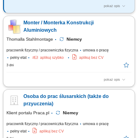
pokaż opis
Zakres obowiązków: montaż i demontaż rurociągów oraz instalacji
przemysłowych; montaż nowych instalacji technologicznych; konserwacja
Monter / Monterka Konstrukcji
oraz naprawa maszyn i urządzeń; wykonywanie drobnych modyfikacji
instalacji; montaż armatury, zaworów i elementów instalacji; prace
Aluminiowych
ślusarskie i...
Thomalla Stahlmontage
Niemcy
pracownik fizyczny / pracowniczka fizyczna
umowa o pracę
pełny etat
aplikuj szybko
aplikuj bez CV
3 dni
pokaż opis
montaż i składanie zabudów specjalistycznych do pojazdów
transportowych, praca na podstawie rysunku technicznego oraz
Osoba do prac ślusarskich (także do
schematów montażowych, cięcie, dopasowywanie i łączenie profili
aluminiowych, wykonywanie szczepień i krótkich spawów metodą MIG
przyuczenia)
131 (puls), wiercenie, skręcanie oraz...
Klient portalu Praca.pl
Niemcy
pracownik fizyczny / pracowniczka fizyczna
umowa o pracę
pełny etat
aplikuj bez CV