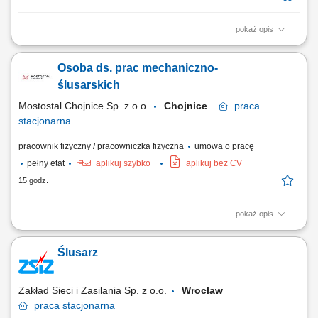
pokaż opis
Opis stanowiska: Wstępne oczyszczanie oraz szykowanie detali ze stali
do dalszych etapów produkcyjnych; Sprawne wykończanie powierzchni
Osoba ds. prac mechaniczno-
metali przy użyciu standardowej szlifierki kątowej; Aplikowanie warstw
osłonowych i zabezpieczających na gotowe komponenty; Załadunek i
ślusarskich
zawieszanie detali...
Mostostal Chojnice Sp. z o.o.
Chojnice
praca
stacjonarna
pracownik fizyczny / pracowniczka fizyczna
umowa o pracę
pełny etat
aplikuj szybko
aplikuj bez CV
15 godz.
pokaż opis
Zakres obowiązków: naprawa uszkodzonych elementów maszyn,
urządzeń i sprzętu, przygotowywanie maszyn do pracy i ustawianie ich
Ślusarz
parametrów technicznych, nadzór nad prawidłową pracą urządzeń i
utrzymaniem ciągłości produkcji, uruchamianie maszyn oraz
prowadzenie dokumentacji...
Zakład Sieci i Zasilania Sp. z o.o.
Wrocław
praca
stacjonarna