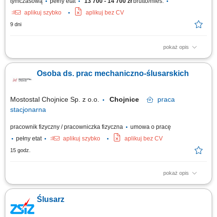
tymczasową
pełny etat
13 700 - 14 700 zł
brutto/mies.
aplikuj szybko
aplikuj bez CV
9 dni
pokaż opis
Opis stanowiska: Wstępne oczyszczanie oraz szykowanie detali ze stali
do dalszych etapów produkcyjnych; Sprawne wykończanie powierzchni
Osoba ds. prac mechaniczno-ślusarskich
metali przy użyciu standardowej szlifierki kątowej; Aplikowanie warstw
osłonowych i zabezpieczających na gotowe komponenty; Załadunek i
zawieszanie detali...
Mostostal Chojnice Sp. z o.o.
Chojnice
praca
stacjonarna
pracownik fizyczny / pracowniczka fizyczna
umowa o pracę
pełny etat
aplikuj szybko
aplikuj bez CV
15 godz.
pokaż opis
Zakres obowiązków: naprawa uszkodzonych elementów maszyn,
urządzeń i sprzętu, przygotowywanie maszyn do pracy i ustawianie ich
Ślusarz
parametrów technicznych, nadzór nad prawidłową pracą urządzeń i
utrzymaniem ciągłości produkcji, uruchamianie maszyn oraz prowadzenie