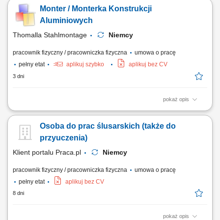
przemysłowych; montaż nowych instalacji technologicznych;
Monter / Monterka Konstrukcji
konserwacja oraz naprawa maszyn i urządzeń; wykonywanie drobnych
modyfikacji instalacji; montaż armatury, zaworów i elementów instalacji;
Aluminiowych
prace ślusarskie i...
Thomalla Stahlmontage
Niemcy
pracownik fizyczny / pracowniczka fizyczna
umowa o pracę
pełny etat
aplikuj szybko
aplikuj bez CV
3 dni
pokaż opis
montaż i składanie zabudów specjalistycznych do pojazdów
transportowych, praca na podstawie rysunku technicznego oraz
Osoba do prac ślusarskich (także do
schematów montażowych, cięcie, dopasowywanie i łączenie profili
aluminiowych, wykonywanie szczepień i krótkich spawów metodą MIG
przyuczenia)
131 (puls), wiercenie, skręcanie oraz...
Klient portalu Praca.pl
Niemcy
pracownik fizyczny / pracowniczka fizyczna
umowa o pracę
pełny etat
aplikuj bez CV
8 dni
pokaż opis