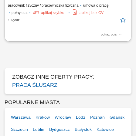
pracownik fizyczny / pracowniczka fizyczna
umowa o pracę
pełny etat
aplikuj szybko
aplikuj bez CV
19 godz.
pokaż opis
Prace ślusarskie na warsztacie i budowie, Obsługiwanie specjalnych
maszyn, Wykonywaniem prac o charakterze spawalniczo-
konstrukcyjnym, Dbałość o porządek i czystość stanowiska pracy, w tym
wykorzystywanych narzędzi.
ZOBACZ INNE OFERTY PRACY:
PRACA ŚLUSARZ
POPULARNE MIASTA
Warszawa
Kraków
Wrocław
Łódź
Poznań
Gdańsk
Szczecin
Lublin
Bydgoszcz
Białystok
Katowice