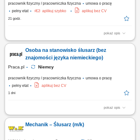
pracownik fizyczny / pracowniczka fizyczna
umowa o pracę
pełny etat
aplikuj szybko
aplikuj bez CV
21 godz.
pokaż opis
Opis stanowiska: prace montażowe i wykańczające wyposażenie
kontenerów na ciągniki siodłowe; Wymagania: umiejętność pracy w
Osoba na stanowisko ślusarz (bez
zespole; zaangażowanie, sumienność, dyspozycyjność; umiejętność
posługiwania się elektronarzędziami. Nie wymagamy doświadczenia,
znajomości języka niemieckiego)
zapewniamy szkolenie.
Praca.pl
Niemcy
pracownik fizyczny / pracowniczka fizyczna
umowa o pracę
pełny etat
aplikuj bez CV
1 dni
pokaż opis
Zadania Realizacja prac montażowych wewnątrz modułów
przeznaczonych dla ciągników siodłowych. Wykonywanie końcowych
Mechanik – Ślusarz (m/k)
czynności wykończeniowych w elementach zabudowy. Dbałość o
precyzyjne osadzenie komponentów wyposażenia.