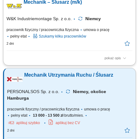
Mechanik – Ślusarz (m/k)
czynności wykończeniowych w elementach zabudowy. Dbałość o
precyzyjne osadzenie komponentów wyposażenia.
W&K Industriemontage Sp. z o.o.
Niemcy
pracownik fizyczny / pracowniczka fizyczna
umowa o pracę
pełny etat
Szukamy kilku pracowników
2 dni
pokaż opis
Miejsce pracy: wszystkie kraje europejskie (system rotacyjny) Twoje
zadania: montaż mechaniczny maszyn specjalistycznych/przemysłowych
Mechanik Utrzymania Ruchu / Ślusarz
na podstawie rysunku technicznego, montaż budowanych konstrukcji
maszyn i urządzeń, serwis mechaniczny oraz testowanie maszyn i
urządzeń, tworzenie...
PERSONALSOS Sp. z o.o.
Niemcy, okolice
Hamburga
pracownik fizyczny / pracowniczka fizyczna
umowa o pracę
pełny etat
13 000 - 13 500 zł
brutto/mies.
aplikuj szybko
aplikuj bez CV
2 dni