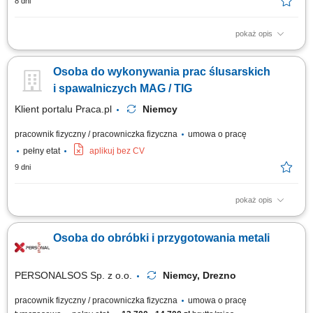
8 dni
pokaż opis
Montaż i wykańczanie wyposażenia kontenerów na ciągniki siodłowe.
Osoba do wykonywania prac ślusarskich
i spawalniczych MAG / TIG
Klient portalu Praca.pl
Niemcy
pracownik fizyczny / pracowniczka fizyczna
umowa o pracę
pełny etat
aplikuj bez CV
9 dni
pokaż opis
Spawanie metodą 135 (MAG) lub 141 (TIG) w zależności od
doświadczenia.
Osoba do obróbki i przygotowania metali
PERSONALSOS Sp. z o.o.
Niemcy, Drezno
pracownik fizyczny / pracowniczka fizyczna
umowa o pracę