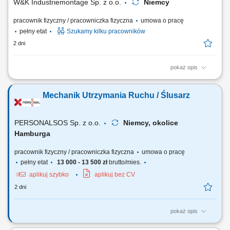
W&K Industriemontage Sp. z o.o.
Niemcy
pracownik fizyczny / pracowniczka fizyczna
umowa o pracę
pełny etat
Szukamy kilku pracowników
2 dni
pokaż opis
Miejsce pracy: wszystkie kraje europejskie (system rotacyjny) Twoje
zadania: montaż mechaniczny maszyn
Mechanik Utrzymania Ruchu / Ślusarz
specjalistycznych/przemysłowych na podstawie rysunku technicznego,
montaż budowanych konstrukcji maszyn i urządzeń, serwis
mechaniczny oraz testowanie maszyn i urządzeń, tworzenie...
PERSONALSOS Sp. z o.o.
Niemcy, okolice
Hamburga
pracownik fizyczny / pracowniczka fizyczna
umowa o pracę
pełny etat
13 000 - 13 500 zł
brutto/mies.
aplikuj szybko
aplikuj bez CV
2 dni
pokaż opis
Zakres obowiązków: montaż i demontaż rurociągów oraz instalacji