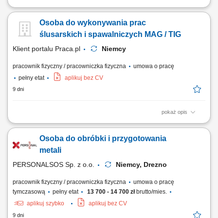
Montaż i wykańczanie wyposażenia kontenerów na ciągniki siodłowe.
Osoba do wykonywania prac
ślusarskich i spawalniczych MAG / TIG
Klient portalu Praca.pl
Niemcy
pracownik fizyczny / pracowniczka fizyczna
umowa o pracę
pełny etat
aplikuj bez CV
9 dni
pokaż opis
Spawanie metodą 135 (MAG) lub 141 (TIG) w zależności od
doświadczenia.
Osoba do obróbki i przygotowania
metali
PERSONALSOS Sp. z o.o.
Niemcy, Drezno
pracownik fizyczny / pracowniczka fizyczna
umowa o pracę
tymczasową
pełny etat
13 700 - 14 700 zł
brutto/mies.
aplikuj szybko
aplikuj bez CV
9 dni