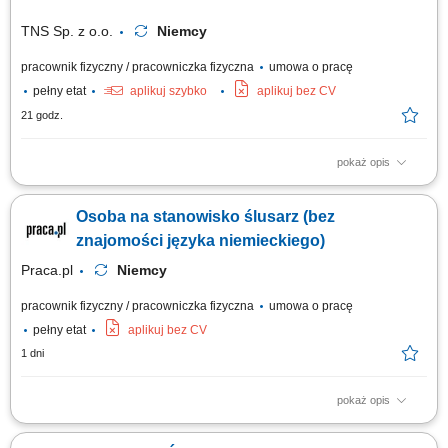
TNS Sp. z o.o.
Niemcy
pracownik fizyczny / pracowniczka fizyczna
umowa o pracę
pełny etat
aplikuj szybko
aplikuj bez CV
21 godz.
pokaż opis
Opis stanowiska: prace montażowe i wykańczające wyposażenie
kontenerów na ciągniki siodłowe; Wymagania: umiejętność pracy w
Osoba na stanowisko ślusarz (bez
zespole; zaangażowanie, sumienność, dyspozycyjność; umiejętność
posługiwania się elektronarzędziami. Nie wymagamy doświadczenia,
znajomości języka niemieckiego)
zapewniamy szkolenie.
Praca.pl
Niemcy
pracownik fizyczny / pracowniczka fizyczna
umowa o pracę
pełny etat
aplikuj bez CV
1 dni
pokaż opis
Zadania Realizacja prac montażowych wewnątrz modułów
przeznaczonych dla ciągników siodłowych. Wykonywanie końcowych