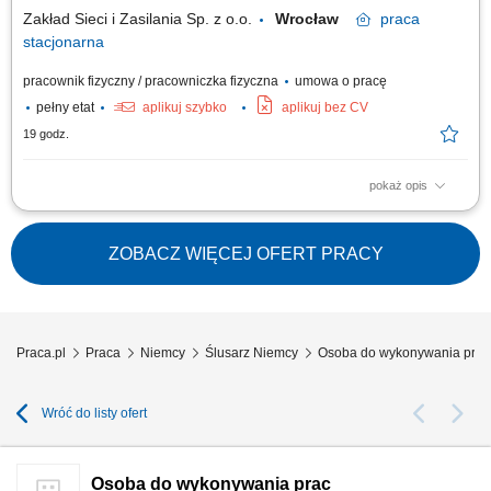
dokumentacji...
Zakład Sieci i Zasilania Sp. z o.o.
Wrocław
praca
stacjonarna
pracownik fizyczny / pracowniczka fizyczna
umowa o pracę
pełny etat
aplikuj szybko
aplikuj bez CV
19 godz.
pokaż opis
Prace ślusarskie na warsztacie i budowie, Obsługiwanie specjalnych
maszyn, Wykonywaniem prac o charakterze spawalniczo-konstrukcyjnym,
Dbałość o porządek i czystość stanowiska pracy, w tym wykorzystywanych
ZOBACZ WIĘCEJ OFERT PRACY
narzędzi.
Praca.pl
Praca
Niemcy
Ślusarz Niemcy
Osoba do wykonywania prac ś
Wróć do listy ofert
Osoba do wykonywania prac