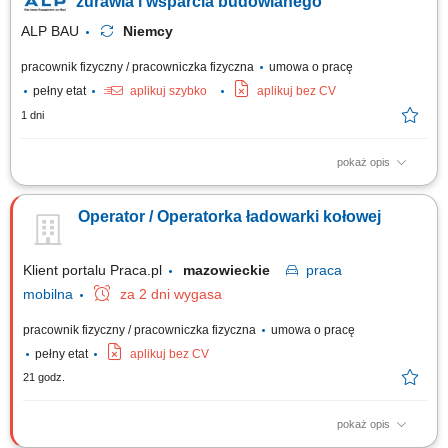
żurawia i wsparcia budowlanego
ALP BAU
Niemcy
pracownik fizyczny / pracowniczka fizyczna
umowa o pracę
pełny etat
aplikuj szybko
aplikuj bez CV
1 dni
pokaż opis
Opis stanowiska prowadzenie żurawia wieżowego podczas realizacji
projektów budowlanych, wykonywanie prac budowlanych i pomocniczych
Operator / Operatorka ładowarki kołowej
w pobliżu maszyny, współpraca z zespołem w celu bezpiecznej i
sprawnej realizacji zadań, monitorowanie stanu technicznego sprzętu i
przestrzeganie zasad BHP....
Klient portalu Praca.pl
mazowieckie
praca
mobilna
za 2 dni wygasa
pracownik fizyczny / pracowniczka fizyczna
umowa o pracę
pełny etat
aplikuj bez CV
21 godz.
pokaż opis
obsługa ładowarki kołowej o masie powyżej 10 ton, wykonywanie prac