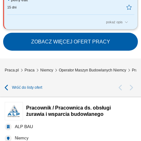
pełny etat
15 dni
pokaż opis
Zakres obowiązków: Produkcja mieszanki betonowej. Obsługa ładowarki.
Obsługa programów produkcyjnych. Nadzór nad stanem technicznym
maszyn. Zapewnianie odpowiedniej ilości surowców do produkcji.
ZOBACZ WIĘCEJ OFERT PRACY
Nadzór nad dokumentacją dostaw. Inwentaryzacja surowców. Ścisła
współpraca z Działem...
Praca.pl
Praca
Niemcy
Operator Maszyn Budowlanych Niemcy
Praco
Wróć do listy ofert
Pracownik / Pracownica ds. obsługi
żurawia i wsparcia budowlanego
ALP BAU
Niemcy