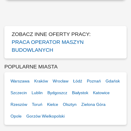
ładowarki. Obsługa programów produkcyjnych. Nadzór nad stanem
technicznym maszyn. Zapewnianie odpowiedniej ilości surowców do
produkcji. Nadzór nad dokumentacją dostaw. Inwentaryzacja surowców.
Ścisła współpraca z Działem...
ZOBACZ INNE OFERTY PRACY:
PRACA OPERATOR MASZYN
BUDOWLANYCH
POPULARNE MIASTA
Warszawa
Kraków
Wrocław
Łódź
Poznań
Gdańsk
Szczecin
Lublin
Bydgoszcz
Białystok
Katowice
Rzeszów
Toruń
Kielce
Olsztyn
Zielona Góra
Opole
Gorzów Wielkopolski