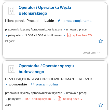
załadunkowych, przeładunkowych i transportowych na placach budowy
Operator / Operatorka Węzła
oraz terenach przemysłowych, bieżąca kontrola stanu technicznego
maszyny i zgłaszanie ewentualnych usterek, dbanie o powierzony sprzęt
Betoniarskiego
oraz jego...
Klient portalu Praca.pl
Lubin
praca
stacjonarna
pracownik fizyczny / pracowniczka fizyczna
umowa o pracę
pełny etat
7 500 - 8 500 zł
brutto/mies.
aplikuj bez CV
24 godz.
pokaż opis
Obsługa i nadzorowanie procesu produkcji mieszanki betonowej.
Sterowanie pracą węzła betoniarskiego oraz kontrola parametrów
Operatorka / Operator sprzętu
produkcji. Obsługa, konserwacja i bieżąca kontrola urządzeń
produkcyjnych. Sprawdzanie jakości przygotowanej mieszanki
budowlanego
betonowej. Współpraca z kierowcami...
PRZEDSIĘBIORSTWO DROGOWE ROMAN JERECZEK
pomorskie
praca
mobilna
pracownik fizyczny / pracowniczka fizyczna
umowa o pracę
pełny etat
aplikuj szybko
aplikuj bez CV
3 dni