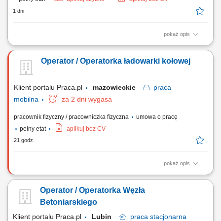
1 dni
pokaż opis
Opis stanowiska prowadzenie żurawia wieżowego podczas realizacji
projektów budowlanych, wykonywanie prac budowlanych i
Operator / Operatorka ładowarki kołowej
pomocniczych w pobliżu maszyny, współpraca z zespołem w celu
bezpiecznej i sprawnej realizacji zadań, monitorowanie stanu
technicznego sprzętu i przestrzeganie zasad BHP....
Klient portalu Praca.pl
mazowieckie
praca
mobilna
za 2 dni wygasa
pracownik fizyczny / pracowniczka fizyczna
umowa o pracę
pełny etat
aplikuj bez CV
21 godz.
pokaż opis
obsługa ładowarki kołowej o masie powyżej 10 ton, wykonywanie prac
załadunkowych, przeładunkowych i transportowych na placach budowy
Operator / Operatorka Węzła
oraz terenach przemysłowych, bieżąca kontrola stanu technicznego
maszyny i zgłaszanie ewentualnych usterek, dbanie o powierzony
Betoniarskiego
sprzęt oraz jego...
Klient portalu Praca.pl
Lubin
praca
stacjonarna