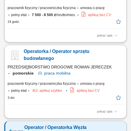
pracownik fizyczny / pracowniczka fizyczna
umowa o pracę
pełny etat
7 500 - 8 500 zł
brutto/mies.
aplikuj bez CV
24 godz.
pokaż opis
Obsługa i nadzorowanie procesu produkcji mieszanki betonowej.
Sterowanie pracą węzła betoniarskiego oraz kontrola parametrów
Operatorka / Operator sprzętu
produkcji. Obsługa, konserwacja i bieżąca kontrola urządzeń
produkcyjnych. Sprawdzanie jakości przygotowanej mieszanki
budowlanego
betonowej. Współpraca z kierowcami...
PRZEDSIĘBIORSTWO DROGOWE ROMAN JERECZEK
pomorskie
praca
mobilna
pracownik fizyczny / pracowniczka fizyczna
umowa o pracę
pełny etat
aplikuj szybko
aplikuj bez CV
3 dni
pokaż opis
Zakres obowiązków: obsługa równiarki przy realizacji robót drogowych i
ziemnych, wykonywanie prac zgodnie z dokumentacją i wymaganiami
Operator / Operatorka Węzła
technologicznymi, obsługa maszyny wyposażonej w system sterowania