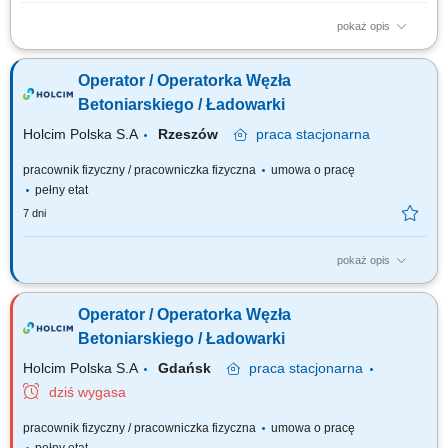
pokaż opis
Zakres obowiązków: obsługa równiarki przy realizacji robót drogowych i
ziemnych, wykonywanie prac zgodnie z dokumentacją i wymaganiami
Operator / Operatorka Węzła
technologicznymi, obsługa maszyny wyposażonej w system sterowania
3D Trimble Earthworks, kontrola prawidłowego wykonania powierzonych
Betoniarskiego / Ładowarki
prac, bieżąca...
Holcim Polska S.A
Rzeszów
praca
stacjonarna
pracownik fizyczny / pracowniczka fizyczna
umowa o pracę
pełny etat
7 dni
pokaż opis
Zakres obowiązków: Produkcja mieszanki betonowej. Obsługa ładowarki.
Obsługa programów produkcyjnych. Nadzór nad stanem technicznym
Operator / Operatorka Węzła
maszyn. Zapewnianie odpowiedniej ilości surowców do produkcji.
Nadzór nad dokumentacją dostaw. Inwentaryzacja surowców. Ścisła
Betoniarskiego / Ładowarki
współpraca z Działem...
Holcim Polska S.A
Gdańsk
praca
stacjonarna
dziś wygasa
pracownik fizyczny / pracowniczka fizyczna
umowa o pracę