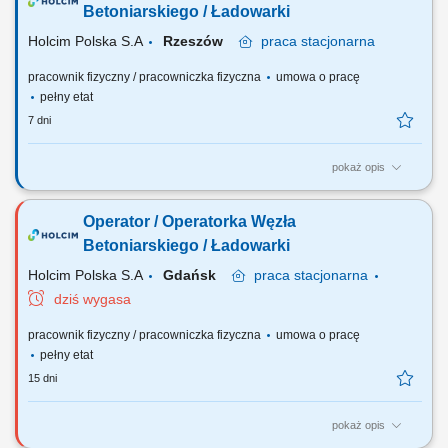
3D Trimble Earthworks, kontrola prawidłowego wykonania
Betoniarskiego / Ładowarki
powierzonych prac, bieżąca...
Holcim Polska S.A
Rzeszów
praca
stacjonarna
pracownik fizyczny / pracowniczka fizyczna
umowa o pracę
pełny etat
7 dni
pokaż opis
Zakres obowiązków: Produkcja mieszanki betonowej. Obsługa
ładowarki. Obsługa programów produkcyjnych. Nadzór nad stanem
Operator / Operatorka Węzła
technicznym maszyn. Zapewnianie odpowiedniej ilości surowców do
produkcji. Nadzór nad dokumentacją dostaw. Inwentaryzacja surowców.
Betoniarskiego / Ładowarki
Ścisła współpraca z Działem...
Holcim Polska S.A
Gdańsk
praca
stacjonarna
dziś wygasa
pracownik fizyczny / pracowniczka fizyczna
umowa o pracę
pełny etat
15 dni
pokaż opis
Zakres obowiązków: Produkcja mieszanki betonowej. Obsługa