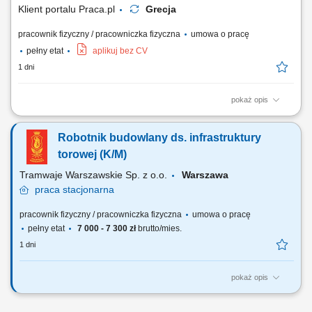
Klient portalu Praca.pl
Grecja
pracownik fizyczny / pracowniczka fizyczna
umowa o pracę
pełny etat
aplikuj bez CV
1 dni
pokaż opis
Realizacja prac montażowych przy wznoszeniu przegród pionowych i
poziomych z systemów K-G na terenie nowoczesnego wieżowca.
Robotnik budowlany ds. infrastruktury
Okładanie stelaży płytami gipsowymi oraz wykonywanie pełnej obróbki
gipsiarskiej i wykończeniowej. Zapewnienie należytej jakości
torowej (K/M)
szpachlowania połączeń na...
Tramwaje Warszawskie Sp. z o.o.
Warszawa
praca
stacjonarna
pracownik fizyczny / pracowniczka fizyczna
umowa o pracę
pełny etat
7 000 - 7 300 zł
brutto/mies.
1 dni
pokaż opis
Będziesz odpowiadać za: realizowanie przeglądów infrastruktury
torowej, wykonywanie wszelkich robót budowlanych w ramach napraw