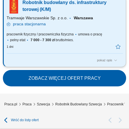
Robotnik budowlany ds. infrastruktury
Okładanie stelaży płytami gipsowymi oraz wykonywanie pełnej obróbki
gipsiarskiej i wykończeniowej. Zapewnienie należytej jakości
torowej (K/M)
szpachlowania połączeń na...
Tramwaje Warszawskie Sp. z o.o.
Warszawa
praca
stacjonarna
pracownik fizyczny / pracowniczka fizyczna
umowa o pracę
pełny etat
7 000 - 7 300 zł
brutto/mies.
1 dni
pokaż opis
Będziesz odpowiadać za: realizowanie przeglądów infrastruktury torowej,
wykonywanie wszelkich robót budowlanych w ramach napraw głównych i
modernizacji infrastruktury torowej, wykonywanie torowych robót
ZOBACZ WIĘCEJ OFERT PRACY
konserwacyjnych i utrzymaniowych, montaż i demontaż oznakowania tras
tramwajowych,...
Praca.pl
Praca
Szwecja
Robotnik Budowlany Szwecja
Pracownik Wy
Wróć do listy ofert