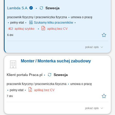
Lambda S.A.
Szwecja
pracownik fizyczny / pracowniczka fizyczna
umowa o pracę
pełny etat
Szukamy kilku pracowników
aplikuj szybko
aplikuj bez CV
6 dni
pokaż opis
Twój zakres obowiązków: Prace ogólnobudowlane - pomoc przy
pracach ciesielskich i zbrojarskich; Prace wykończeniowe i
Monter / Monterka suchej zabudowy
kosmetyczne; Prace porządkowe na placu budowy;
Klient portalu Praca.pl
Szwecja
pracownik fizyczny / pracowniczka fizyczna
umowa o pracę
pełny etat
aplikuj bez CV
7 dni
pokaż opis
Instalacja stelaży pod ściany działowe oraz sufity podwieszane.