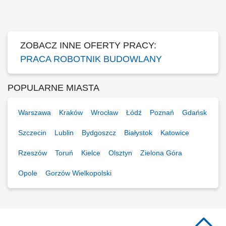
głównych i modernizacji infrastruktury torowej, wykonywanie torowych
robót konserwacyjnych i utrzymaniowych, montaż i demontaż
oznakowania tras tramwajowych,...
ZOBACZ INNE OFERTY PRACY:
PRACA ROBOTNIK BUDOWLANY
POPULARNE MIASTA
Warszawa
Kraków
Wrocław
Łódź
Poznań
Gdańsk
Szczecin
Lublin
Bydgoszcz
Białystok
Katowice
Rzeszów
Toruń
Kielce
Olsztyn
Zielona Góra
Opole
Gorzów Wielkopolski