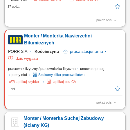
17 godz.
pokaż opis
Opis stanowiska: Firma elektroenergetyczna zatrudni pracownika
fizycznego - kablarza do pracy przy budowach oświetlenia ulicznego i
Monter / Monterka Nawierzchni
liniach energetycznych na terenie Warszawy i przylegających powiatów
– bez delegacji.
Bitumicznych
PORR S.A.
Kościerzyna
praca
stacjonarna
dziś wygasa
pracownik fizyczny / pracowniczka fizyczna
umowa o pracę
pełny etat
Szukamy kilku pracowników
aplikuj szybko
aplikuj bez CV
1 dni
pokaż opis
Opis stanowiska Udział w realizacji robót bitumicznych przy budowie i
modernizacji dróg. Obsługa narzędzi oraz sprzętu pomocniczego
Monter / Monterka Suchej Zabudowy
wykorzystywanego podczas prac asfaltowych. Współpraca z zespołem
przy rozkładaniu i profilowaniu mieszanek mineralno-asfaltowych.
(ściany KG)
Odpowiednie zabezpieczenie...