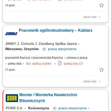
14 godz.
pokaż opis
Zadania: Składanie i rozkładanie konstrukcji szalunkowych wiodących
marek (DOKA, PERI) Prace związane z betonowaniem, zbrojeniem oraz
Pracownik ogólnobudowlany – Kablarz
wykończeniem elementów żelbetowych; Prowadzenie robót
konstrukcyjnych zgodnie z rysunkiem i wskazaniami technicznymi;
Kontrola bezpieczeństwa w strefie...
JIMMY J. Cichocki J. Zandberg Spółka Jawna
Warszawa, Ursynów
praca
stacjonarna
pracownik fizyczny / pracowniczka fizyczna
umowa o pracę
pełny etat
aplikuj szybko
aplikuj bez CV
17 godz.
pokaż opis
Opis stanowiska: Firma elektroenergetyczna zatrudni pracownika
fizycznego - kablarza do pracy przy budowach oświetlenia ulicznego i
Monter / Monterka Nawierzchni
liniach energetycznych na terenie Warszawy i przylegających powiatów –
bez delegacji.
Bitumicznych
PORR S.A.
Kościerzyna
praca
stacjonarna