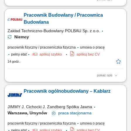
Twój zakres obowiązków Wykonywanie pracy ogólnobudowlanych,
Roboty ciesielskie, zbrojarskie i izolacyjne, Roboty murowe, zabudowy
Pracownik Budowlany / Pracownica
g-k, roboty szpachlarsko-malarskie i inne wykończeniowe, Usuwanie
wad budowlanych, Wykonywanie innych kluczowych prac budowlanych
Budowlana
wg poleceń przełożonego.
Zakład Techniczno-Budowlany POLBAU Sp. z o.o.
Niemcy
pracownik fizyczny / pracowniczka fizyczna
umowa o pracę
pełny etat
aplikuj szybko
aplikuj bez CV
14 godz.
pokaż opis
Zadania: Składanie i rozkładanie konstrukcji szalunkowych wiodących
marek (DOKA, PERI) Prace związane z betonowaniem, zbrojeniem oraz
Pracownik ogólnobudowlany – Kablarz
wykończeniem elementów żelbetowych; Prowadzenie robót
konstrukcyjnych zgodnie z rysunkiem i wskazaniami technicznymi;
Kontrola bezpieczeństwa w strefie...
JIMMY J. Cichocki J. Zandberg Spółka Jawna
Warszawa, Ursynów
praca
stacjonarna
pracownik fizyczny / pracowniczka fizyczna
umowa o pracę
pełny etat
aplikuj szybko
aplikuj bez CV