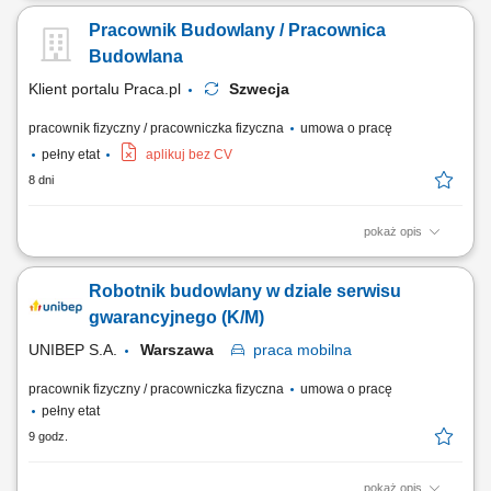
Mocowanie płyt gipsowo-kartonowych zgodnie z projektem.
Pracownik Budowlany / Pracownica
Wykonywanie prac wykończeniowych, w tym szpachlowania i
gipsowania powierzchni.
Budowlana
Klient portalu Praca.pl
Szwecja
pracownik fizyczny / pracowniczka fizyczna
umowa o pracę
pełny etat
aplikuj bez CV
8 dni
pokaż opis
Asystowanie przy montażu konstrukcji ciesielskich, przygotowywaniu
zbrojeń oraz wylewaniu elementów żelbetowych. Realizowanie zadań z
Robotnik budowlany w dziale serwisu
zakresu prac wykończeniowych, naprawczych i kosmetyki budowlanej
na obiekcie. Dbaniu o stały ład, porządek i bezpieczeństwo w obszarze
gwarancyjnego (K/M)
prowadzenia robót....
UNIBEP S.A.
Warszawa
praca
mobilna
pracownik fizyczny / pracowniczka fizyczna
umowa o pracę
pełny etat
9 godz.
pokaż opis