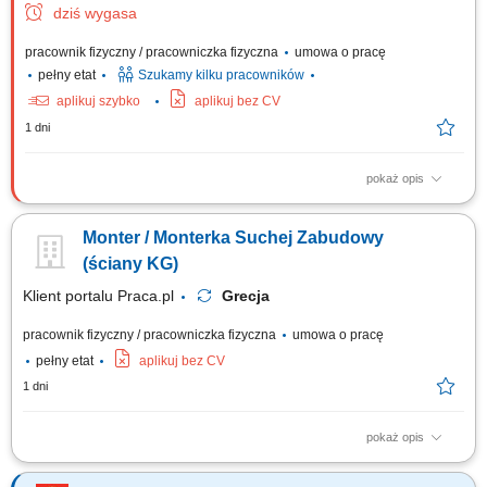
dziś wygasa
pracownik fizyczny / pracowniczka fizyczna
umowa o pracę
pełny etat
Szukamy kilku pracowników
aplikuj szybko
aplikuj bez CV
1 dni
pokaż opis
Opis stanowiska Udział w realizacji robót bitumicznych przy budowie i
modernizacji dróg. Obsługa narzędzi oraz sprzętu pomocniczego
Monter / Monterka Suchej Zabudowy
wykorzystywanego podczas prac asfaltowych. Współpraca z zespołem
przy rozkładaniu i profilowaniu mieszanek mineralno-asfaltowych.
(ściany KG)
Odpowiednie zabezpieczenie...
Klient portalu Praca.pl
Grecja
pracownik fizyczny / pracowniczka fizyczna
umowa o pracę
pełny etat
aplikuj bez CV
1 dni
pokaż opis
Realizacja prac montażowych przy wznoszeniu przegród pionowych i
poziomych z systemów K-G na terenie nowoczesnego wieżowca.