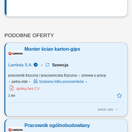
PODOBNE OFERTY
Monter ścian karton-gips
Lambda S.A.
Szwecja
pracownik fizyczny / pracowniczka fizyczna
umowa o pracę
pełny etat
Szukamy kilku pracowników
aplikuj bez CV
2 dni
pokaż opis
Twój zakres obowiązków: Montaż konstrukcji ścian i sufitów oraz płyt
kartonowo – gipsowych; Szpachlowanie, gipsowanie; Praca przy
Pracownik ogólnobudowlany
jednym z naszych projektów m.in. przy obiektów przemysłowych;