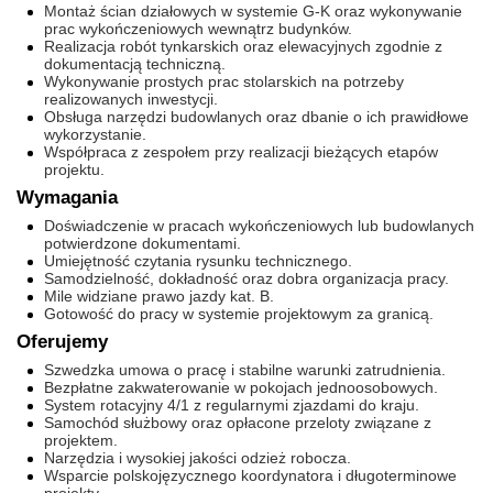
Montaż ścian działowych w systemie G-K oraz wykonywanie
prac wykończeniowych wewnątrz budynków.
Realizacja robót tynkarskich oraz elewacyjnych zgodnie z
dokumentacją techniczną.
Wykonywanie prostych prac stolarskich na potrzeby
realizowanych inwestycji.
Obsługa narzędzi budowlanych oraz dbanie o ich prawidłowe
wykorzystanie.
Współpraca z zespołem przy realizacji bieżących etapów
projektu.
Wymagania
Doświadczenie w pracach wykończeniowych lub budowlanych
potwierdzone dokumentami.
Umiejętność czytania rysunku technicznego.
Samodzielność, dokładność oraz dobra organizacja pracy.
Mile widziane prawo jazdy kat. B.
Gotowość do pracy w systemie projektowym za granicą.
Oferujemy
Szwedzka umowa o pracę i stabilne warunki zatrudnienia.
Bezpłatne zakwaterowanie w pokojach jednoosobowych.
System rotacyjny 4/1 z regularnymi zjazdami do kraju.
Samochód służbowy oraz opłacone przeloty związane z
projektem.
Narzędzia i wysokiej jakości odzież robocza.
Wsparcie polskojęzycznego koordynatora i długoterminowe