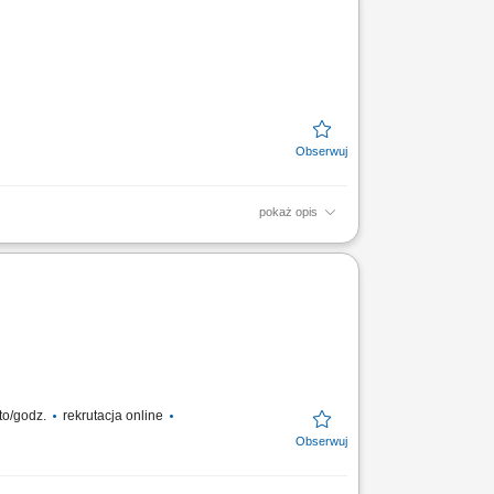
pokaż opis
 z betonowaniem, zbrojeniem i
ów obowiązujących na produkcji.
to/godz.
rekrutacja online