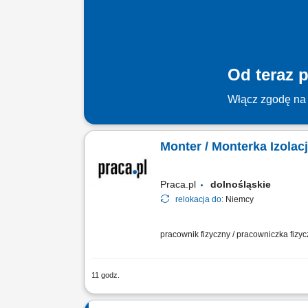
Od teraz p
Włącz zgodę na 
Monter / Monterka Izola
Praca.pl
dolnośląskie
relokacja do:
Niemcy
pracownik fizyczny / pracowniczka fizy
11 godz.
Opis stanowiska: Kompleksowy montaż 
instalacyjnych bezpośrednio na ciągach