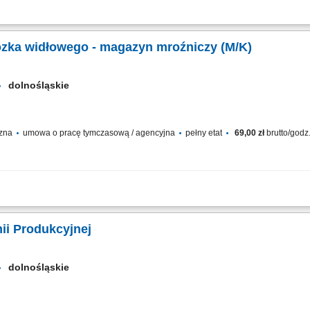
 spożywczej, specjalizująca się w uboju, przetwórstwie i pakowaniu drobiu. Prze
łej Europie, dostosowując produkty do indywidualnych zamówień. Zakres obowiąz
ózka widłowego - magazyn mroźniczy (M/K)
dolnośląskie
czna
umowa o pracę tymczasową / agencyjna
pełny etat
69,00 zł
brutto/godz
ania i logistyki. Przedsiębiorstwo zajmuje się składowaniem towarów, obsługą z
o sprawnej obsługi procesów logistycznych i zapewnia terminową realizację wysyłe
nii Produkcyjnej
dolnośląskie