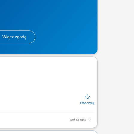
Włącz zgodę
pokaż opis
rzemysłowych. Prowadzenie prac
akładanie materiałów...