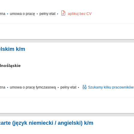
czna
umowa o pracę
pełny etat
aplikuj bez CV
 konstrukcji stalowych, zbrojeń oraz siatek zbrojeniowych.
elskim k/m
lnośląskie
czna
umowa o pracę tymczasową
pełny etat
Szukamy kilku pracowników
 la carte; Dbanie o smak, jakość i estetykę potraw; Współpraca z zespołem kuchni
eny; Czego oczekujemy: Doświadczenia jako kucharz; Znajomości pracy w kuchni re
arte (język niemiecki / angielski) k/m