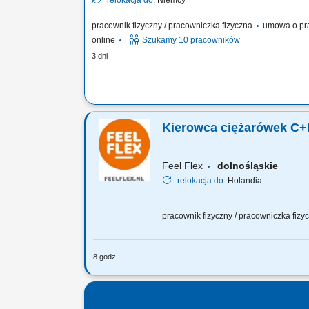
relokacja do:
Niemcy
pracownik fizyczny / pracowniczka fizyczna
umowa o pr
online
Szukamy 10 pracowników
3 dni
Zakres obowiązków ✅Spawanie konstrukcji stalowych (M
pachwinowych i czołowych w różnych pozycjach.
Kierowca ciężarówek C+
Feel Flex
dolnośląskie
relokacja do:
Holandia
pracownik fizyczny / pracowniczka fiz
8 godz.
Nasi kierowcy pracują jako: Kierowcy 
Terbergów (placowych) Uwaga nie posi