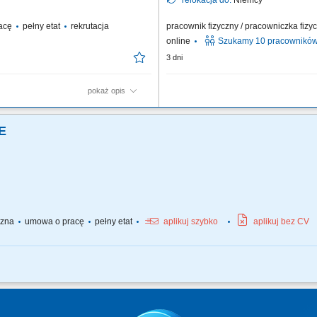
relokacja do:
Niemcy
acę
pełny etat
rekrutacja
pracownik fizyczny / pracowniczka fiz
online
Szukamy 10 pracownikó
3 dni
pokaż opis
AG 135), ✅Spawanie spoin
Zakres obowiązków ✅Czytanie i składan
belki, dźwigary, podesty, elementy m
E
palnikiem acetylenowym lub na propan
yczna
umowa o pracę
pełny etat
aplikuj szybko
aplikuj bez CV
dystrybucji marketów spożywczych; Kierowcy ciężarówek recyklingu; Kierowcy cięż
adamy ofert dla kierowców na trasach międzynarodowych i chcących pracować w 