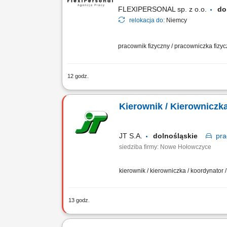
FLEXIPERSONAL sp. z o.o.
do
relokacja do:
Niemcy
pracownik fizyczny / pracowniczka fizy
12 godz.
Opis stanowiska Samodzielne prowadzen
oraz dbałość o powtarzalność doskonał
Kierownik / Kierowniczk
JT S.A.
dolnośląskie
pra
siedziba firmy: Nowe Hołowczyce
kierownik / kierowniczka / koordynator
13 godz.
Miejsce pracy: budowy na terenie całeg
stacje i tłocznie gazowe, Bieżący nad