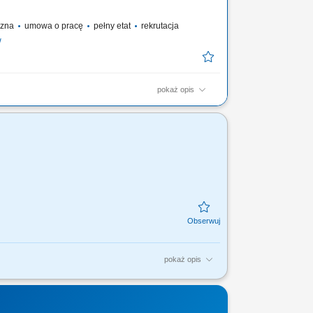
yczna
umowa o pracę
pełny etat
rekrutacja
w
pokaż opis
ie z rysunku technicznego konstrukcji stalowych (słupy,
ostowe), ✅Sczepianie metodą MAG, ✅Posługiwanie się
-butan.
pokaż opis
arówek chłodnia, izoterma; Kierowców
tzw systemie!