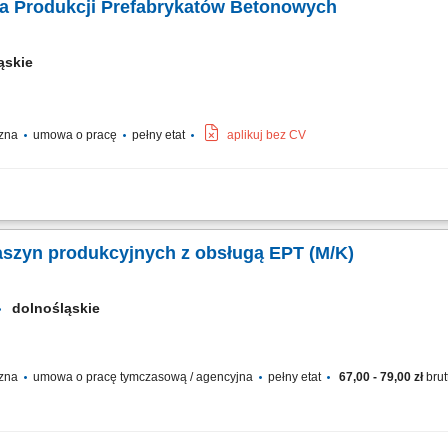
ka Produkcji Prefabrykatów Betonowych
ląskie
czna
umowa o pracę
pełny etat
aplikuj bez CV
onowych. Obsługa maszyn i urządzeń produkcyjnych. Wykonywanie prac związanych
akości wykonywanych elementów. Przestrzeganie zasad bezpieczeństwa i standard
aszyn produkcyjnych z obsługą EPT (M/K)
dolnośląskie
czna
umowa o pracę tymczasową / agencyjna
pełny etat
67,00 - 79,00 zł
brut