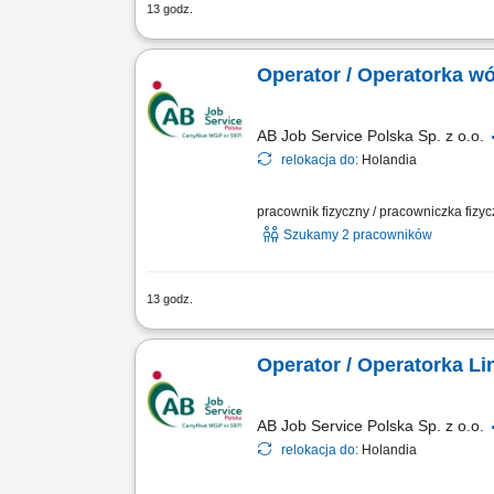
13 godz.
Nowoczesna holenderska firma z branży
wyroby drobiowe dla klientów B2B w ca
Operator / Operatorka w
AB Job Service Polska Sp. z o.o.
relokacja do:
Holandia
pracownik fizyczny / pracowniczka fizy
Szukamy 2 pracowników
13 godz.
Firma działająca w obszarze magazynow
klientów. Magazyn jest przystosowany d
Operator / Operatorka Li
AB Job Service Polska Sp. z o.o.
relokacja do:
Holandia