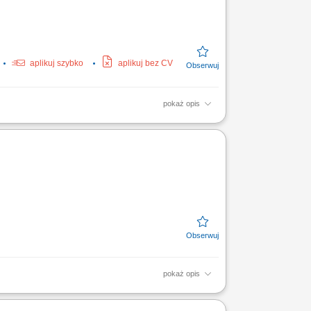
aplikuj szybko
aplikuj bez CV
pokaż opis
ji. Monitorowanie standardów jakościowych
la rotacji...
pokaż opis
, w tym gazociągi wysokiego ciśnienia oraz
..