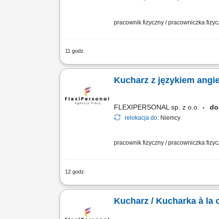
pracownik fizyczny / pracowniczka fizy
11 godz.
Opis stanowiska Tworzenie i montowanie
Kucharz z językiem angi
FLEXIPERSONAL sp. z o.o.
do
relokacja do:
Niemcy
pracownik fizyczny / pracowniczka fizy
12 godz.
Opis stanowiska: Przygotowywanie dań à
Utrzymanie porządku i standardów higi
Kucharz / Kucharka à la c