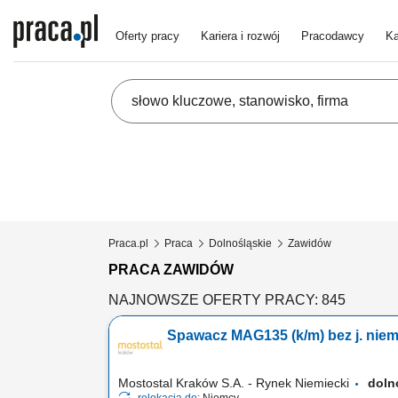
Oferty pracy
Kariera i rozwój
Pracodawcy
Ka
Praca.pl
Praca
Dolnośląskie
Zawidów
PRACA ZAWIDÓW
NAJNOWSZE OFERTY PRACY: 845
Spawacz MAG135 (k/m) bez j. niem
Mostostal Kraków S.A. - Rynek Niemiecki
doln