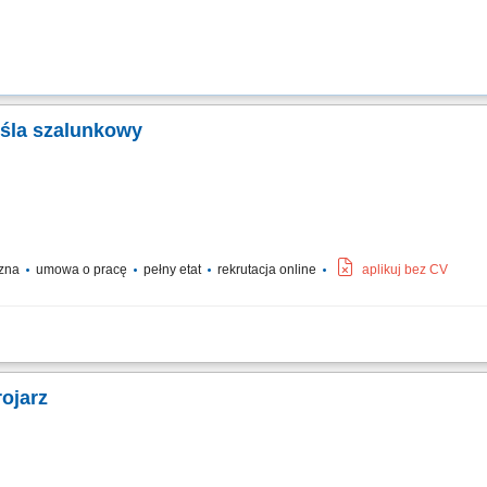
eśla szalunkowy
czna
umowa o pracę
pełny etat
rekrutacja online
aplikuj bez CV
nków.
ojarz