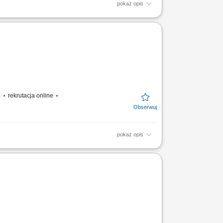
pokaż opis
dsiębiorstwo produkuje świeże i mrożone
ków Praca w...
.
rekrutacja online
pokaż opis
amówień oraz dystrybucją produktów do
k. Firma...