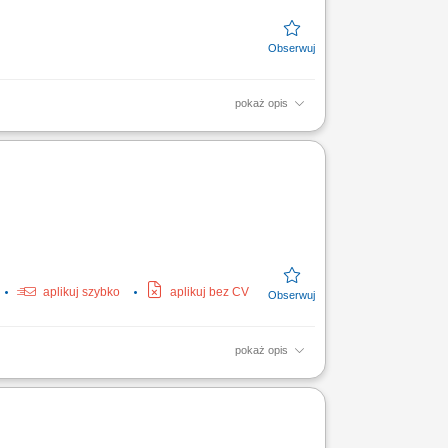
pokaż opis
aplikuj szybko
aplikuj bez CV
pokaż opis
; Kontrola zapasów i organizacja pracy;
stauracyjnej;...