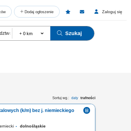
Zaloguj się
ców
Dodaj ogłoszenie
Szukaj
Sortuj wg.:
daty
trafności
Monter konstrukcji stalowych (k/m) bez j. niemieckiego
iemiecki
dolnośląskie