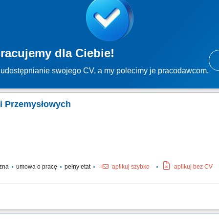
racujemy dla Ciebie!
udostępnianie swojego CV, a my polecimy je pracodawcom.
cji Przemysłowych
czna
umowa o pracę
pełny etat
aplikuj szybko
aplikuj bez CV
oraz demontaż systemów izolacji ciepłochronnej i zimnochronnej na obiektach p
 rurociągowych, instalacjach technicznych oraz zbiornikach wielkogabarytowych. Z