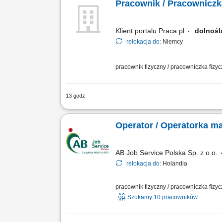
Pracownik / Pracownicz
Klient portalu Praca.pl
dolnoś
relokacja do:
Niemcy
pracownik fizyczny / pracowniczka fizy
13 godz.
Udział w produkcji prefabrykatów bet
przygotowaniem szalunków. Kontrola j
Operator / Operatorka m
AB Job Service Polska Sp. z o.o.
relokacja do:
Holandia
pracownik fizyczny / pracowniczka fizy
Szukamy 10 pracowników