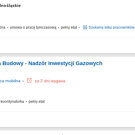
lnośląskie
czna
umowa o pracę tymczasową
pełny etat
Szukamy kilku pracowników
ie powierzonej sekcji kuchennej i sprawna realizacja zamówień gości restaurac
ego smaku potraw. Koordynowanie codziennych procesów na zapleczu, w tym kontro
a Budowy - Nadzór Inwestycji Gazowych
ca
mobilna
za 2 dni wygasa
 / koordynatorka
pełny etat
o kraju Opis stanowiska Realizacja projektów infrastrukturalnych i przemysłowych
zór nad pracami budowlanymi i dokumentacją kontraktową, Sporządzanie zestawień.