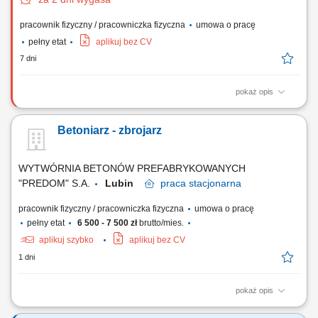
pracownik fizyczny / pracowniczka fizyczna
umowa o pracę
pełny etat
aplikuj bez CV
7 dni
pokaż opis
Zakres obowiązków: Wykonywanie prac w zakresie montażu zbrojenia;
Pomoc w pracach ciesielskich; Inne prace budowlane – pomocnicze;
Betoniarz - zbrojarz
WYTWÓRNIA BETONÓW PREFABRYKOWANYCH
"PREDOM" S.A.
Lubin
praca
stacjonarna
pracownik fizyczny / pracowniczka fizyczna
umowa o pracę
pełny etat
6 500 - 7 500 zł
brutto/mies.
aplikuj szybko
aplikuj bez CV
1 dni
pokaż opis
praca związana z produkcją elementów prefabrykowanych zalewanie