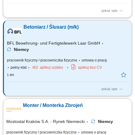
pokaż opis
Zakres obowiązków: Wykonywanie zbrojeń (cięcie, gięcie, wiązanie stali)
na podstawie rysunku technicznego; Montaż przygotowanych zbrojeń w
Betoniarz / Ślusarz (m/k)
formach prefabrykacyjnych; Przygotowywanie form oraz niezbędnych
elementów do betonowania; Udział w procesie betonowania oraz
zalewanie form betonem;...
BFL Bewehrung- und Fertigteilewerk Laar GmbH
Niemcy
pracownik fizyczny / pracowniczka fizyczna
umowa o pracę
pełny etat
aplikuj szybko
aplikuj bez CV
1 dni
pokaż opis
Twój zakres obowiązków: Udział w produkcji prefabrykatów betonowych;
Obsługa maszyn i urządzeń w procesie produkcyjnym; Wykonywanie
Monter / Monterka Zbrojeń
prac betonowych zgodnie z wytycznymi; Pomoc przy budowie szalunków
i zbrojeniu; Zapewnienie standardów jakości i bezpieczeństwa pracy;
Mostostal Kraków S.A. - Rynek Niemiecki
Niemcy
pracownik fizyczny / pracowniczka fizyczna
umowa o pracę