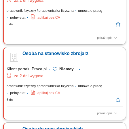
za 2 dni wygasa
pracownik fizyczny / pracowniczka fizyczna
umowa o pracę
pełny etat
aplikuj bez CV
5 dni
pokaż opis
Układanie elementów ze stali zbrojeniowej w formach i deskowaniach
zgodnie z wytycznymi sztuki budowlanej. Asystowanie przy pracach
Osoba na stanowisko zbrojarz
ciesielskich, w tym przy montażu i demontażu struktur drewnianych oraz
szalunków. Prowadzenie robót betoniarskich przy wznoszeniu obiektów
kubaturowych lub...
Klient portalu Praca.pl
Niemcy
za 2 dni wygasa
pracownik fizyczny / pracowniczka fizyczna
umowa o pracę
pełny etat
aplikuj bez CV
6 dni
pokaż opis
Prefabrykacja, wiązanie oraz montaż stalowych szkieletów zbrojeniowych
na placu budowy. Asystowanie przy montażu szalunków oraz innych
Osoba do prac zbrojarskich