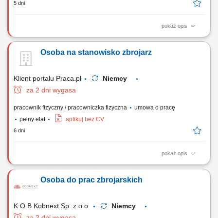
5 dni
pokaż opis
Układanie elementów ze stali zbrojeniowej w formach i deskowaniach
zgodnie z wytycznymi sztuki budowlanej. Asystowanie przy pracach
Osoba na stanowisko zbrojarz
ciesielskich, w tym przy montażu i demontażu struktur drewnianych oraz
szalunków. Prowadzenie robót betoniarskich przy wznoszeniu obiektów
kubaturowych lub...
Klient portalu Praca.pl
Niemcy
za 2 dni wygasa
pracownik fizyczny / pracowniczka fizyczna
umowa o pracę
pełny etat
aplikuj bez CV
6 dni
pokaż opis
Prefabrykacja, wiązanie oraz montaż stalowych szkieletów
zbrojeniowych na placu budowy. Asystowanie przy montażu szalunków
Osoba do prac zbrojarskich
oraz innych bieżących zadaniach ciesielskich. Wykonywanie prostych,
pomocniczych robót fizycznych wspierających procesy budowlane.
K.O.B Kobnext Sp. z o.o.
Niemcy
za 2 dni wygasa