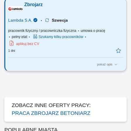
form betonem; montowanie zbrojeń w formach zbrojenie elementów
Zbrojarz
budowlanych praca w brygadzie, praca zespołowa;
Lambda S.A.
Szwecja
pracownik fizyczny / pracowniczka fizyczna
umowa o pracę
pełny etat
Szukamy kilku pracowników
aplikuj bez CV
1 dni
pokaż opis
Twój zakres obowiązków: Wykonywanie konstrukcji stalowych,
zbrojenia, szkielety, siatki zbrojeniowe; Montaż prętów zbrojeniowych;
Praca przy jednym z naszych projektów m.in. oczyszczalni ścieków,
mostach i tunelach;
ZOBACZ INNE OFERTY PRACY:
PRACA ZBROJARZ BETONIARZ
POPULARNE MIASTA