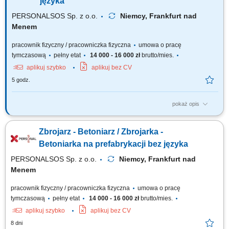
języka
PERSONALSOS Sp. z o.o.
Niemcy, Frankfurt nad
Menem
pracownik fizyczny / pracowniczka fizyczna
umowa o pracę
tymczasową
pełny etat
14 000 - 16 000 zł
brutto/mies.
aplikuj szybko
aplikuj bez CV
5 godz.
pokaż opis
Opis stanowiska: Wykonywanie zbrojeń zgodnie z rysunkiem
technicznym (cięcie, gięcie, wiązanie stali) Stawka 19 EUR/h Czytanie i
Zbrojarz - Betoniarz / Zbrojarka -
interpretacja dokumentacji technicznej; Przygotowanie form oraz
elementów do betonowania; Montaż zbrojeń w formach
Betoniarka na prefabrykacji bez języka
prefabrykacyjnych; Zalewanie form betonem oraz...
PERSONALSOS Sp. z o.o.
Niemcy, Frankfurt nad
Menem
pracownik fizyczny / pracowniczka fizyczna
umowa o pracę
tymczasową
pełny etat
14 000 - 16 000 zł
brutto/mies.
aplikuj szybko
aplikuj bez CV
8 dni