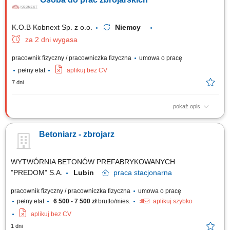
bieżących zadaniach ciesielskich. Wykonywanie prostych, pomocniczych
robót fizycznych wspierających procesy budowlane.
K.O.B Kobnext Sp. z o.o.
Niemcy
za 2 dni wygasa
pracownik fizyczny / pracowniczka fizyczna
umowa o pracę
pełny etat
aplikuj bez CV
7 dni
pokaż opis
Zakres obowiązków: Wykonywanie prac w zakresie montażu zbrojenia;
Pomoc w pracach ciesielskich; Inne prace budowlane – pomocnicze;
Betoniarz - zbrojarz
WYTWÓRNIA BETONÓW PREFABRYKOWANYCH
"PREDOM" S.A.
Lubin
praca
stacjonarna
pracownik fizyczny / pracowniczka fizyczna
umowa o pracę
pełny etat
6 500 - 7 500 zł
brutto/mies.
aplikuj szybko
aplikuj bez CV
1 dni