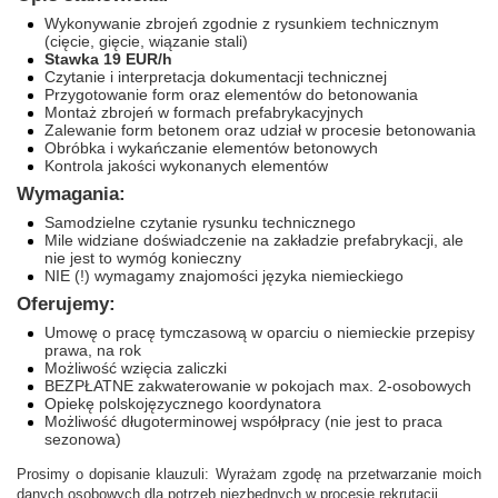
Wykonywanie zbrojeń zgodnie z rysunkiem technicznym
(cięcie, gięcie, wiązanie stali)
Stawka 19 EUR/h
Czytanie i interpretacja dokumentacji technicznej
Przygotowanie form oraz elementów do betonowania
Montaż zbrojeń w formach prefabrykacyjnych
Zalewanie form betonem oraz udział w procesie betonowania
Obróbka i wykańczanie elementów betonowych
Kontrola jakości wykonanych elementów
Wymagania:
Samodzielne czytanie rysunku technicznego
Mile widziane doświadczenie na zakładzie prefabrykacji, ale
nie jest to wymóg konieczny
NIE (!) wymagamy znajomości języka niemieckiego
Oferujemy:
Umowę o pracę tymczasową w oparciu o niemieckie przepisy
prawa, na rok
Możliwość wzięcia zaliczki
BEZPŁATNE zakwaterowanie w pokojach max. 2-osobowych
Opiekę polskojęzycznego koordynatora
Możliwość długoterminowej współpracy (nie jest to praca
sezonowa)
Prosimy o dopisanie klauzuli: Wyrażam zgodę na przetwarzanie moich
danych osobowych dla potrzeb niezbędnych w procesie rekrutacji.