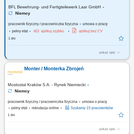
betonowania oraz zalewanie form betonem;...
BFL Bewehrung- und Fertigteilewerk Laar GmbH
Niemcy
pracownik fizyczny / pracowniczka fizyczna
umowa o pracę
pełny etat
aplikuj szybko
aplikuj bez CV
1 dni
pokaż opis
Twój zakres obowiązków: Udział w produkcji prefabrykatów
betonowych; Obsługa maszyn i urządzeń w procesie produkcyjnym;
Monter / Monterka Zbrojeń
Wykonywanie prac betonowych zgodnie z wytycznymi; Pomoc przy
budowie szalunków i zbrojeniu; Zapewnienie standardów jakości i
bezpieczeństwa pracy;
Mostostal Kraków S.A. - Rynek Niemiecki
Niemcy
pracownik fizyczny / pracowniczka fizyczna
umowa o pracę
pełny etat
rekrutacja online
Szukamy 15 pracowników
1 dni
pokaż opis