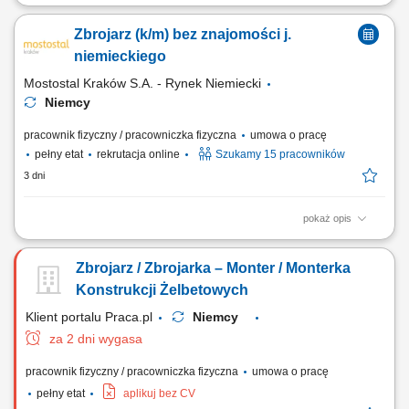
Opis stanowiska: Wykonywanie zbrojeń poprzez wiązanie elementów
zbrojeniowych przy użyciu cęgów. Przygotowywanie konstrukcji
Zbrojarz (k/m) bez znajomości j.
zbrojeniowych zgodnie z dokumentacją techniczną. Kontrola jakości
wykonywanych elementów. Praca na hali produkcyjnej przy
niemieckiego
wytwarzaniu prefabrykatów. Dbanie o...
Mostostal Kraków S.A. - Rynek Niemiecki
Niemcy
pracownik fizyczny / pracowniczka fizyczna
umowa o pracę
pełny etat
rekrutacja online
Szukamy 15 pracowników
3 dni
pokaż opis
Zakres obowiązków Wiązanie zbrojenia cęgami;
Zbrojarz / Zbrojarka – Monter / Monterka
Konstrukcji Żelbetowych
Klient portalu Praca.pl
Niemcy
za 2 dni wygasa
pracownik fizyczny / pracowniczka fizyczna
umowa o pracę
pełny etat
aplikuj bez CV