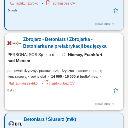
aplikuj szybko
aplikuj bez CV
5 godz.
pokaż opis
Opis stanowiska: Wykonywanie zbrojeń zgodnie z rysunkiem
technicznym (cięcie, gięcie, wiązanie stali) Stawka 19 EUR/h Czytanie i
Zbrojarz - Betoniarz / Zbrojarka -
interpretacja dokumentacji technicznej; Przygotowanie form oraz
elementów do betonowania; Montaż zbrojeń w formach
Betoniarka na prefabrykacji bez języka
prefabrykacyjnych; Zalewanie form betonem oraz...
PERSONALSOS Sp. z o.o.
Niemcy, Frankfurt
nad Menem
pracownik fizyczny / pracowniczka fizyczna
umowa o pracę
tymczasową
pełny etat
14 000 - 16 000 zł
brutto/mies.
aplikuj szybko
aplikuj bez CV
8 dni
pokaż opis
Zakres obowiązków: Wykonywanie zbrojeń (cięcie, gięcie, wiązanie
stali) na podstawie rysunku technicznego; Montaż przygotowanych
Betoniarz / Ślusarz (m/k)
zbrojeń w formach prefabrykacyjnych; Przygotowywanie form oraz
niezbędnych elementów do betonowania; Udział w procesie