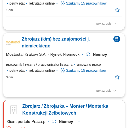
pełny etat
rekrutacja online
Szukamy 15 pracowników
1 dni
pokaż opis
Opis stanowiska: Wykonywanie zbrojeń poprzez wiązanie elementów
zbrojeniowych przy użyciu cęgów. Przygotowywanie konstrukcji
Zbrojarz (k/m) bez znajomości j.
zbrojeniowych zgodnie z dokumentacją techniczną. Kontrola jakości
wykonywanych elementów. Praca na hali produkcyjnej przy wytwarzaniu
niemieckiego
prefabrykatów. Dbanie o...
Mostostal Kraków S.A. - Rynek Niemiecki
Niemcy
pracownik fizyczny / pracowniczka fizyczna
umowa o pracę
pełny etat
rekrutacja online
Szukamy 15 pracowników
3 dni
pokaż opis
Zakres obowiązków Wiązanie zbrojenia cęgami;
Zbrojarz / Zbrojarka – Monter / Monterka
Konstrukcji Żelbetowych
Klient portalu Praca.pl
Niemcy