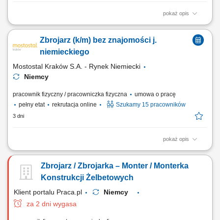
pokaż opis
Opis stanowiska: Wykonywanie zbrojeń poprzez wiązanie elementów
zbrojeniowych przy użyciu cęgów. Przygotowywanie konstrukcji
Zbrojarz (k/m) bez znajomości j.
zbrojeniowych zgodnie z dokumentacją techniczną. Kontrola jakości
wykonywanych elementów. Praca na hali produkcyjnej przy
niemieckiego
wytwarzaniu prefabrykatów. Dbanie o...
Mostostal Kraków S.A. - Rynek Niemiecki
Niemcy
pracownik fizyczny / pracowniczka fizyczna
umowa o pracę
pełny etat
rekrutacja online
Szukamy 15 pracowników
3 dni
pokaż opis
Zakres obowiązków Wiązanie zbrojenia cęgami;
Zbrojarz / Zbrojarka – Monter / Monterka
Konstrukcji Żelbetowych
Klient portalu Praca.pl
Niemcy
za 2 dni wygasa