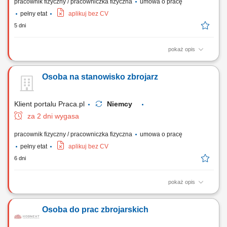
pracownik fizyczny / pracowniczka fizyczna
umowa o pracę
pełny etat
aplikuj bez CV
5 dni
pokaż opis
Układanie elementów ze stali zbrojeniowej w formach i deskowaniach
zgodnie z wytycznymi sztuki budowlanej. Asystowanie przy pracach
Osoba na stanowisko zbrojarz
ciesielskich, w tym przy montażu i demontażu struktur drewnianych oraz
szalunków. Prowadzenie robót betoniarskich przy wznoszeniu obiektów
kubaturowych lub...
Klient portalu Praca.pl
Niemcy
za 2 dni wygasa
pracownik fizyczny / pracowniczka fizyczna
umowa o pracę
pełny etat
aplikuj bez CV
6 dni
pokaż opis
Prefabrykacja, wiązanie oraz montaż stalowych szkieletów
zbrojeniowych na placu budowy. Asystowanie przy montażu szalunków
Osoba do prac zbrojarskich
oraz innych bieżących zadaniach ciesielskich. Wykonywanie prostych,
pomocniczych robót fizycznych wspierających procesy budowlane.