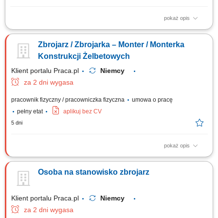
pokaż opis
Zakres obowiązków Wiązanie zbrojenia cęgami;
Zbrojarz / Zbrojarka – Monter / Monterka
Konstrukcji Żelbetowych
Klient portalu Praca.pl
Niemcy
za 2 dni wygasa
pracownik fizyczny / pracowniczka fizyczna
umowa o pracę
pełny etat
aplikuj bez CV
5 dni
pokaż opis
Układanie elementów ze stali zbrojeniowej w formach i deskowaniach
zgodnie z wytycznymi sztuki budowlanej. Asystowanie przy pracach
Osoba na stanowisko zbrojarz
ciesielskich, w tym przy montażu i demontażu struktur drewnianych oraz
szalunków. Prowadzenie robót betoniarskich przy wznoszeniu obiektów
kubaturowych lub...
Klient portalu Praca.pl
Niemcy
za 2 dni wygasa