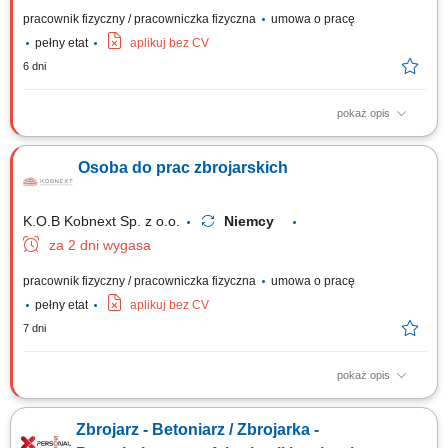
pracownik fizyczny / pracowniczka fizyczna
umowa o pracę
pełny etat
aplikuj bez CV
6 dni
pokaż opis
Prefabrykacja, wiązanie oraz montaż stalowych szkieletów zbrojeniowych
na placu budowy. Asystowanie przy montażu szalunków oraz innych
Osoba do prac zbrojarskich
bieżących zadaniach ciesielskich. Wykonywanie prostych, pomocniczych
robót fizycznych wspierających procesy budowlane.
K.O.B Kobnext Sp. z o.o.
Niemcy
za 2 dni wygasa
pracownik fizyczny / pracowniczka fizyczna
umowa o pracę
pełny etat
aplikuj bez CV
7 dni
pokaż opis
Zakres obowiązków: Wykonywanie prac w zakresie montażu zbrojenia;
Pomoc w pracach ciesielskich; Inne prace budowlane – pomocnicze;
Zbrojarz - Betoniarz / Zbrojarka -