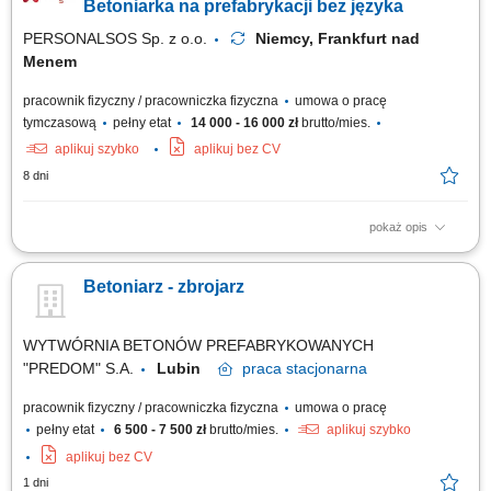
Betoniarka na prefabrykacji bez języka
PERSONALSOS Sp. z o.o.
Niemcy, Frankfurt nad
Menem
pracownik fizyczny / pracowniczka fizyczna
umowa o pracę
tymczasową
pełny etat
14 000 - 16 000 zł
brutto/mies.
aplikuj szybko
aplikuj bez CV
8 dni
pokaż opis
Zakres obowiązków: Wykonywanie zbrojeń (cięcie, gięcie, wiązanie stali)
na podstawie rysunku technicznego; Montaż przygotowanych zbrojeń w
Betoniarz - zbrojarz
formach prefabrykacyjnych; Przygotowywanie form oraz niezbędnych
elementów do betonowania; Udział w procesie betonowania oraz
zalewanie form betonem;...
WYTWÓRNIA BETONÓW PREFABRYKOWANYCH
"PREDOM" S.A.
Lubin
praca
stacjonarna
pracownik fizyczny / pracowniczka fizyczna
umowa o pracę
pełny etat
6 500 - 7 500 zł
brutto/mies.
aplikuj szybko
aplikuj bez CV
1 dni