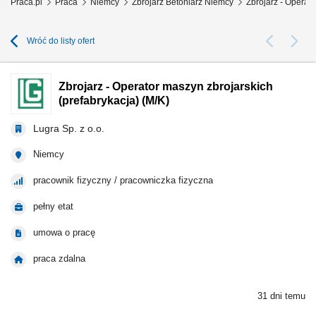
Praca.pl
Praca
Niemcy
Zbrojarz Betoniarz Niemcy
Zbrojarz - Operato
Wróć do listy ofert
Zbrojarz - Operator maszyn zbrojarskich
(prefabrykacja) (M/K)
Lugra Sp. z o.o.
Niemcy
pracownik fizyczny / pracowniczka fizyczna
pełny etat
umowa o pracę
praca zdalna
31 dni temu