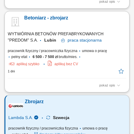
pokaż opis
Zakres obowiązków: Wykonywanie zbrojeń (cięcie, gięcie, wiązanie
stali) na podstawie rysunku technicznego; Montaż przygotowanych
Betoniarz - zbrojarz
zbrojeń w formach prefabrykacyjnych; Przygotowywanie form oraz
niezbędnych elementów do betonowania; Udział w procesie
betonowania oraz zalewanie form betonem;...
WYTWÓRNIA BETONÓW PREFABRYKOWANYCH
"PREDOM" S.A.
Lubin
praca
stacjonarna
pracownik fizyczny / pracowniczka fizyczna
umowa o pracę
pełny etat
6 500 - 7 500 zł
brutto/mies.
aplikuj szybko
aplikuj bez CV
1 dni
pokaż opis
praca związana z produkcją elementów prefabrykowanych zalewanie
form betonem; montowanie zbrojeń w formach zbrojenie elementów
Zbrojarz
budowlanych praca w brygadzie, praca zespołowa;
Lambda S.A.
Szwecja
pracownik fizyczny / pracowniczka fizyczna
umowa o pracę