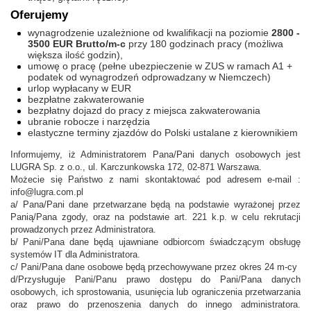
Oferujemy
wynagrodzenie uzależnione od kwalifikacji na poziomie
2800 -
3500 EUR Brutto/m-c
przy 180 godzinach pracy (możliwa
większa ilość godzin),
umowę o pracę (pełne ubezpieczenie w ZUS w ramach A1 +
podatek od wynagrodzeń odprowadzany w Niemczech)
urlop wypłacany w EUR
bezpłatne zakwaterowanie
bezpłatny dojazd do pracy z miejsca zakwaterowania
ubranie robocze i narzędzia
elastyczne terminy zjazdów do Polski ustalane z kierownikiem
Informujemy, iż Administratorem Pana/Pani danych osobowych jest
LUGRA Sp. z o.o., ul. Karczunkowska 172, 02-871 Warszawa.
Możecie się Państwo z nami skontaktować pod adresem e-mail :
info@lugra.com.pl
a/ Pana/Pani dane przetwarzane będą na podstawie wyrażonej przez
Panią/Pana zgody, oraz na podstawie art. 221 k.p. w celu rekrutacji
prowadzonych przez Administratora.
b/ Pani/Pana dane będą ujawniane odbiorcom świadczącym obsługę
systemów IT dla Administratora.
c/ Pani/Pana dane osobowe będą przechowywane przez okres 24 m-cy
d/Przysługuje Pani/Panu prawo dostępu do Pani/Pana danych
osobowych, ich sprostowania, usunięcia lub ograniczenia przetwarzania
oraz prawo do przenoszenia danych do innego administratora.