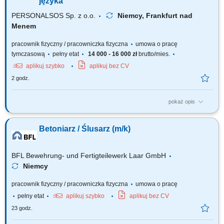
języka
PERSONALSOS Sp. z o.o.
Niemcy, Frankfurt nad
Menem
pracownik fizyczny / pracowniczka fizyczna
umowa o pracę
tymczasową
pełny etat
14 000 - 16 000 zł
brutto/mies.
aplikuj szybko
aplikuj bez CV
2 godz.
pokaż opis
Opis stanowiska: Wykonywanie zbrojeń zgodnie z rysunkiem
technicznym (cięcie, gięcie, wiązanie stali) Stawka 19 EUR/h Czytanie i
Betoniarz / Ślusarz (m/k)
interpretacja dokumentacji technicznej; Przygotowanie form oraz
elementów do betonowania; Montaż zbrojeń w formach
prefabrykacyjnych; Zalewanie form betonem oraz...
BFL Bewehrung- und Fertigteilewerk Laar GmbH
Niemcy
pracownik fizyczny / pracowniczka fizyczna
umowa o pracę
pełny etat
aplikuj szybko
aplikuj bez CV
23 godz.