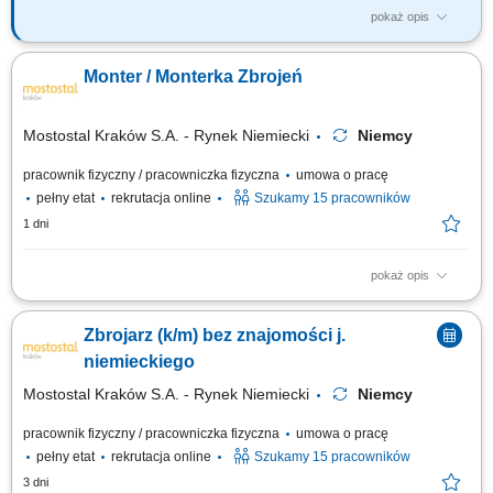
pokaż opis
Twój zakres obowiązków: Udział w produkcji prefabrykatów betonowych;
Obsługa maszyn i urządzeń w procesie produkcyjnym; Wykonywanie
Monter / Monterka Zbrojeń
prac betonowych zgodnie z wytycznymi; Pomoc przy budowie szalunków
i zbrojeniu; Zapewnienie standardów jakości i bezpieczeństwa pracy;
Mostostal Kraków S.A. - Rynek Niemiecki
Niemcy
pracownik fizyczny / pracowniczka fizyczna
umowa o pracę
pełny etat
rekrutacja online
Szukamy 15 pracowników
1 dni
pokaż opis
Opis stanowiska: Wykonywanie zbrojeń poprzez wiązanie elementów
zbrojeniowych przy użyciu cęgów. Przygotowywanie konstrukcji
Zbrojarz (k/m) bez znajomości j.
zbrojeniowych zgodnie z dokumentacją techniczną. Kontrola jakości
wykonywanych elementów. Praca na hali produkcyjnej przy wytwarzaniu
niemieckiego
prefabrykatów. Dbanie o...
Mostostal Kraków S.A. - Rynek Niemiecki
Niemcy
pracownik fizyczny / pracowniczka fizyczna
umowa o pracę
pełny etat
rekrutacja online
Szukamy 15 pracowników
3 dni