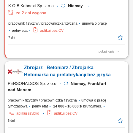
K.O.B Kobnext Sp. z o.o.
Niemcy
za 2 dni wygasa
pracownik fizyczny / pracowniczka fizyczna
umowa o pracę
pełny etat
aplikuj bez CV
7 dni
pokaż opis
Zakres obowiązków: Wykonywanie prac w zakresie montażu zbrojenia;
Pomoc w pracach ciesielskich; Inne prace budowlane – pomocnicze;
Zbrojarz - Betoniarz / Zbrojarka -
Betoniarka na prefabrykacji bez języka
PERSONALSOS Sp. z o.o.
Niemcy, Frankfurt
nad Menem
pracownik fizyczny / pracowniczka fizyczna
umowa o pracę
tymczasową
pełny etat
14 000 - 16 000 zł
brutto/mies.
aplikuj szybko
aplikuj bez CV
8 dni