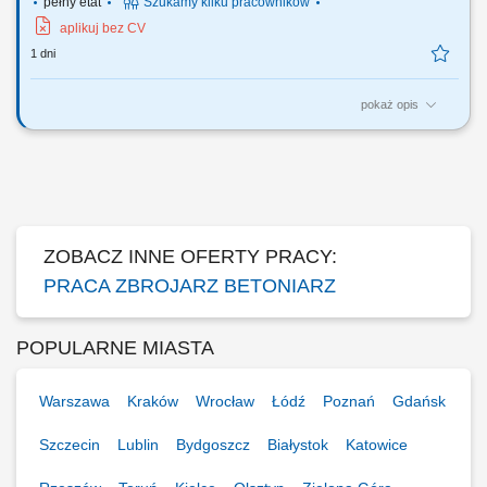
pełny etat
Szukamy kilku pracowników
aplikuj bez CV
1 dni
pokaż opis
Twój zakres obowiązków: Wykonywanie konstrukcji stalowych,
zbrojenia, szkielety, siatki zbrojeniowe; Montaż prętów zbrojeniowych;
Praca przy jednym z naszych projektów m.in. oczyszczalni ścieków,
mostach i tunelach;
ZOBACZ INNE OFERTY PRACY:
PRACA ZBROJARZ BETONIARZ
POPULARNE MIASTA
Warszawa
Kraków
Wrocław
Łódź
Poznań
Gdańsk
Szczecin
Lublin
Bydgoszcz
Białystok
Katowice