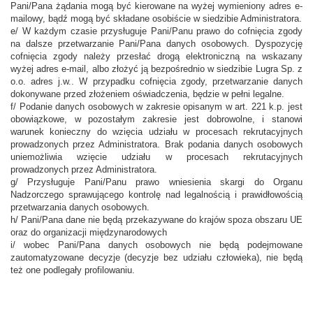
Pani/Pana żądania mogą być kierowane na wyżej wymieniony adres e-
mailowy, bądź mogą być składane osobiście w siedzibie Administratora.
e/ W każdym czasie przysługuje Pani/Panu prawo do cofnięcia zgody
na dalsze przetwarzanie Pani/Pana danych osobowych. Dyspozycję
cofnięcia zgody należy przesłać drogą elektroniczną na wskazany
wyżej adres e-mail, albo złożyć ją bezpośrednio w siedzibie Lugra Sp. z
o.o. adres j.w.. W przypadku cofnięcia zgody, przetwarzanie danych
dokonywane przed złożeniem oświadczenia, będzie w pełni legalne.
f/ Podanie danych osobowych w zakresie opisanym w art. 221 k.p. jest
obowiązkowe, w pozostałym zakresie jest dobrowolne, i stanowi
warunek konieczny do wzięcia udziału w procesach rekrutacyjnych
prowadzonych przez Administratora. Brak podania danych osobowych
uniemożliwia wzięcie udziału w procesach rekrutacyjnych
prowadzonych przez Administratora.
g/ Przysługuje Pani/Panu prawo wniesienia skargi do Organu
Nadzorczego sprawującego kontrolę nad legalnością i prawidłowością
przetwarzania danych osobowych.
h/ Pani/Pana dane nie będą przekazywane do krajów spoza obszaru UE
oraz do organizacji międzynarodowych
i/ wobec Pani/Pana danych osobowych nie będą podejmowane
zautomatyzowane decyzje (decyzje bez udziału człowieka), nie będą
też one podlegały profilowaniu.