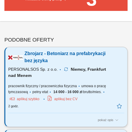
PODOBNE OFERTY
Zbrojarz - Betoniarz na prefabrykacji
bez języka
PERSONALSOS Sp. z o.o.
Niemcy, Frankfurt
nad Menem
pracownik fizyczny / pracowniczka fizyczna
umowa o pracę
tymczasową
pełny etat
14 000 - 16 000 zł
brutto/mies.
aplikuj szybko
aplikuj bez CV
2 godz.
pokaż opis
Opis stanowiska: Wykonywanie zbrojeń zgodnie z rysunkiem
technicznym (cięcie, gięcie, wiązanie stali) Stawka 19 EUR/h Czytanie i