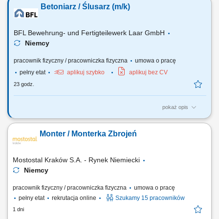
Betoniarz / Ślusarz (m/k)
interpretacja dokumentacji technicznej; Przygotowanie form oraz
elementów do betonowania; Montaż zbrojeń w formach
prefabrykacyjnych; Zalewanie form betonem oraz...
BFL Bewehrung- und Fertigteilewerk Laar GmbH
Niemcy
pracownik fizyczny / pracowniczka fizyczna
umowa o pracę
pełny etat
aplikuj szybko
aplikuj bez CV
23 godz.
pokaż opis
Twój zakres obowiązków: Udział w produkcji prefabrykatów
betonowych; Obsługa maszyn i urządzeń w procesie produkcyjnym;
Monter / Monterka Zbrojeń
Wykonywanie prac betonowych zgodnie z wytycznymi; Pomoc przy
budowie szalunków i zbrojeniu; Zapewnienie standardów jakości i
bezpieczeństwa pracy;
Mostostal Kraków S.A. - Rynek Niemiecki
Niemcy
pracownik fizyczny / pracowniczka fizyczna
umowa o pracę
pełny etat
rekrutacja online
Szukamy 15 pracowników
1 dni