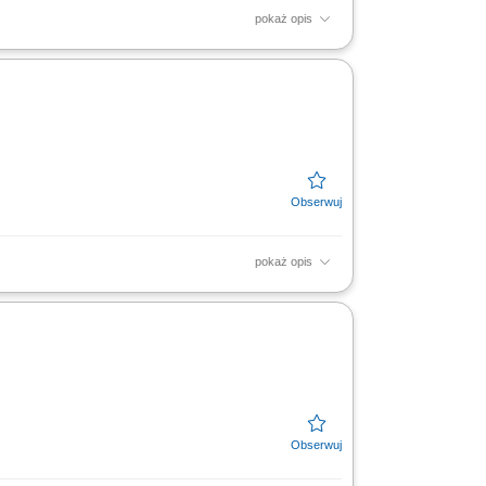
pokaż opis
w; Układanie ogrzewania podłogowego;
pokaż opis
naprawa usterek w istniejących systemach.