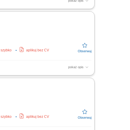
pokaż opis
grzewczych; Czytanie i praca z rysunkiem
j szybko
aplikuj bez CV
pokaż opis
ykonywanie nowych instalacji oraz
ie prostych prac...
j szybko
aplikuj bez CV