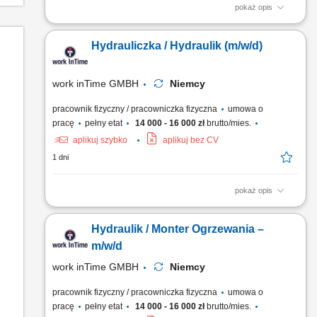
pokaż opis
Montaż instalacji rurowych, armatury, odpływów; Instalacja
grzejników i ogrzewania podłogowego; Prace przy systemach
Hydrauliczka / Hydraulik (m/w/d)
grzewczych; Czytanie i praca z rysunkiem technicznym;
work inTime GMBH
Niemcy
pracownik fizyczny / pracowniczka fizyczna
umowa o
pracę
pełny etat
14 000 - 16 000 zł
brutto/mies.
aplikuj szybko
aplikuj bez CV
1 dni
pokaż opis
Zakres obowiązków: Montaż instalacji wodno-kanalizacyjnych i
grzewczych w budynkach mieszkalnych oraz biurowych.
Hydraulik / Monter Ogrzewania –
Wykonywanie nowych instalacji oraz modernizacja istniejących
systemów. Montaż armatury sanitarnej, w tym umywalek,
m/w/d
pryszniców, wanien i toalet. Wykonywanie prostych prac...
work inTime GMBH
Niemcy
pracownik fizyczny / pracowniczka fizyczna
umowa o
pracę
pełny etat
14 000 - 16 000 zł
brutto/mies.