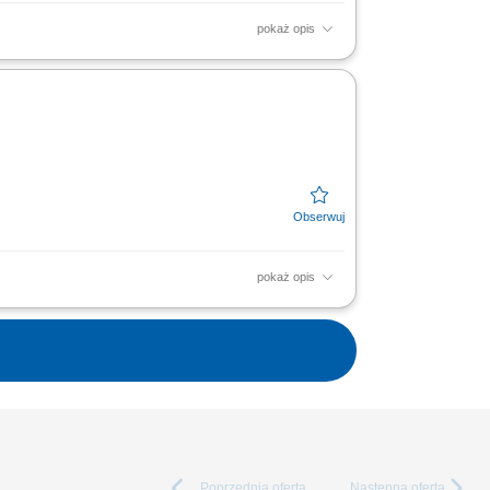
pokaż opis
rzemysłowych systemów rurowych; Terminowa
atacją przyrządów,...
pokaż opis
rzemysłowych systemów rurowych; Terminowa
atacją przyrządów,...
Poprzednia
oferta
Następna
oferta