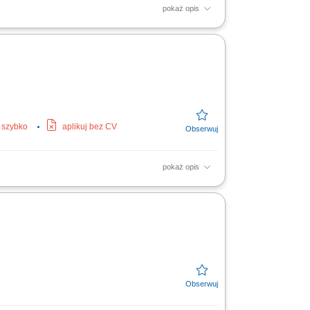
pokaż opis
ych oraz wymiana starych instalacji wodno-
 Proste prace montażowe.
j szybko
aplikuj bez CV
pokaż opis
alki, prysznice, wanny i toalety.
ęzycznym zespołem....