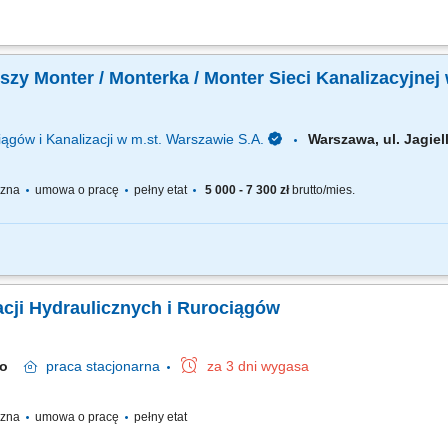
e instalacji hydraulicznych zgodnie z dokumentacją techniczną. Diagnozowanie i 
yciem specjalistycznych narzędzi.
zy Monter / Monterka / Monter Sieci Kanalizacyjnej 
ągów i Kanalizacji w m.st. Warszawie S.A.
Warszawa, ul. Jagi
yczna
umowa o pracę
pełny etat
5 000 - 7 300 zł
brutto/mies.
ządzeń do czyszczenia sieci kanalizacyjnej i obiektów w celu utrzymania stałego 
cyjne oraz techniczne wewnątrz kanałów, studzienek, komór, zbiorników oraz innyc
acji Hydraulicznych i Rurociągów
owo
praca
stacjonarna
za 3 dni wygasa
yczna
umowa o pracę
pełny etat