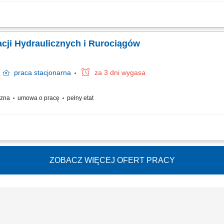
łowej na podstawie rysunków technicznych i schematów hydraulicznych; Montaż p
 oraz wyznaczonych zadań produkcyjnych; Nadzór nad prawidłowym stanem i eksplo
acji Hydraulicznych i Rurociągów
g
praca
stacjonarna
za 3 dni wygasa
yczna
umowa o pracę
pełny etat
łowej na podstawie rysunków technicznych i schematów hydraulicznych; Montaż p
 oraz wyznaczonych zadań produkcyjnych; Nadzór nad prawidłowym stanem i eksplo
ZOBACZ WIĘCEJ OFERT PRACY