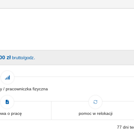
00 zł
brutto/godz.
y / pracowniczka fizyczna
wa o pracę
pomoc w relokacji
77 dni t