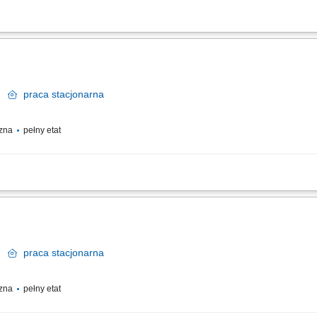
e obowiązki: Instalacje rurowe, montaż armatury oraz odpływów; Montaż grzejnikó
anie rysunku technicznego;
k
praca
stacjonarna
czna
pełny etat
e instalacji hydraulicznych zgodnie z dokumentacją techniczną. Diagnozowanie i 
yciem specjalistycznych narzędzi.
k
praca
stacjonarna
czna
pełny etat