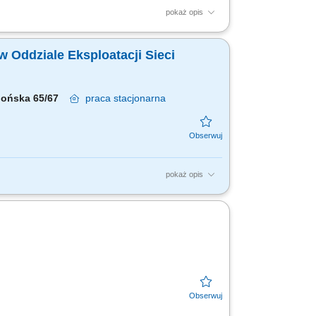
pokaż opis
naprawa usterek w istniejących systemach.
w Oddziale Eksploatacji Sieci
ellońska 65/67
praca
stacjonarna
pokaż opis
odbioru i transportu ścieków w obszarze
h...