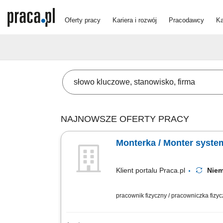
Oferty pracy
Kariera i rozwój
Pracodawcy
Ka
NAJNOWSZE OFERTY PRACY
Monterka / Monter syste
Klient portalu Praca.pl
Nie
pracownik fizyczny / pracowniczka fizy