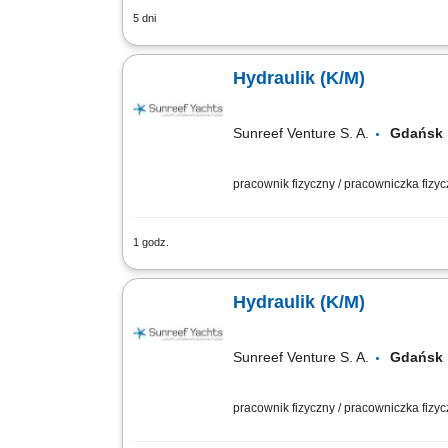
5 dni
Oferujemy 250€ premii na start ! Twoj
Instalacja, systemów grzewczych; Czyt
Hydraulik (K/M)
Sunreef Venture S. A.
Gdańs
pracownik fizyczny / pracowniczka fizy
1 godz.
Zakres obowiązków: Montaż i testowani
Wykonywanie robót hydraulicznych z uż
Hydraulik (K/M)
Sunreef Venture S. A.
Gdańs
pracownik fizyczny / pracowniczka fizy