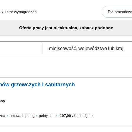
lkulator wynagrodzeń
Dla pracodaw
Oferta pracy jest nieaktualna, zobacz podobne
mów grzewczych i sanitarnych
mcy
czna
umowa o pracę
pełny etat
107,00 zł
brutto/godz.