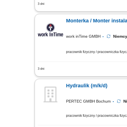
3 dni
Twój zakres obowiązków: Montaż instal
grzewczych, Biały Montaż: umywalki, p
Monterka / Monter instala
work inTime GMBH
Niem
pracownik fizyczny / pracowniczka fizy
3 dni
Zakres obowiązków: Montaż i wymiana in
Wykonywanie prostych prac montażowych
Hydraulik (m/k/d)
PERTEC GMBH Bochum
N
pracownik fizyczny / pracowniczka fizy