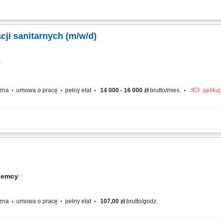
acji hydraulicznych w budynkach mieszkalnych oraz biurowcach, Prowadzenie now
rysznice, wanny, ubikacje, Umiejętność współpracy w zespole Polsko-Niemieckim,
cji sanitarnych (m/w/d)
cy
czna
umowa o pracę
pełny etat
14 000 - 16 000 zł
brutto/mies.
apliku
stalacji wodnych oraz grzewczych. Instalacja urządzeń sanitarnych, takich jak umyw
 związanych z realizacją inwestycji. Współpraca z polskojęzycznym i niemieckoj
iemcy
czna
umowa o pracę
pełny etat
107,00 zł
brutto/godz.