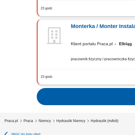
23 godz.
Wykonywanie instalacji hydrauliki si
realizacja procesów technologicznych
Monterka / Monter Instal
Klient portalu Praca.pl
Elblą
pracownik fizyczny / pracowniczka fiz
23 godz.
Wykonywanie instalacji hydrauliki si
realizacja procesów technologicznych
Praca.pl
Praca
Niemcy
Hydraulik Niemcy
Hydraulik (m/k/d)
Wróć do listy ofert