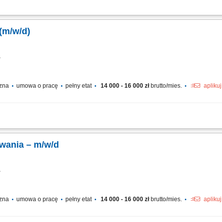
odpływów; Instalacja grzejników i ogrzewania podłogowego; Prace przy systemach 
 (m/w/d)
cy
czna
umowa o pracę
pełny etat
14 000 - 16 000 zł
brutto/mies.
apliku
wodno-kanalizacyjnych i grzewczych w budynkach mieszkalnych oraz biurowych. W
ntaż armatury sanitarnej, w tym umywalek, pryszniców, wanien i toalet. Wykonywan
ewania – m/w/d
cy
czna
umowa o pracę
pełny etat
14 000 - 16 000 zł
brutto/mies.
apliku