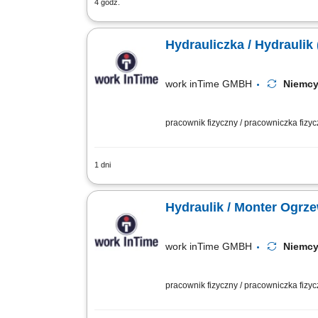
4 godz.
Montaż instalacji rurowych, armatury, 
technicznym;
Hydrauliczka / Hydraulik
work inTime GMBH
Niem
pracownik fizyczny / pracowniczka fizy
1 dni
Zakres obowiązków: Montaż instalacji 
modernizacja istniejących systemów. Mo
Hydraulik / Monter Ogrz
work inTime GMBH
Niem
pracownik fizyczny / pracowniczka fizy