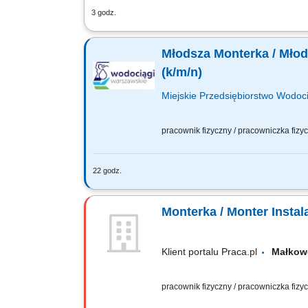
3 godz.
Zakres obowiązków: Montaż i testowani
Wykonywanie robót hydraulicznych z uż
Młodsza Monterka / Młods
(k/m/n)
Miejskie Przedsiębiorstwo Wodoci
pracownik fizyczny / pracowniczka fiz
22 godz.
Jakie będą Twoje obowiązki? obsługa ur
działania; prace remontowe i eksploata
Monterka / Monter Instal
Klient portalu Praca.pl
Małk
pracownik fizyczny / pracowniczka fiz