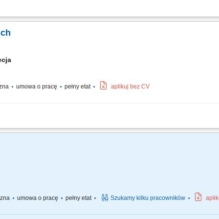
 konstrukcji stalowych, zbrojeń oraz siatek zbrojeniowych.
ich
ecja
czna
umowa o pracę
pełny etat
aplikuj bez CV
ojenia, szkieletów i siatek zbrojeniowych. Montaż prętów zbrojeniowych.
a
yczna
umowa o pracę
pełny etat
Szukamy kilku pracowników
apli