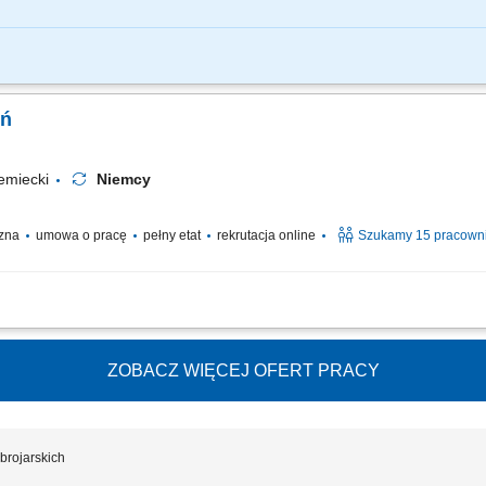
dukcji prefabrykatów betonowych; Obsługa maszyn i urządzeń w procesie produk
wie szalunków i zbrojeniu; Zapewnienie standardów jakości i bezpieczeństwa pra
eń
emiecki
Niemcy
czna
umowa o pracę
pełny etat
rekrutacja online
Szukamy 15 pracown
 poprzez wiązanie elementów zbrojeniowych przy użyciu cęgów. Przygotowywanie 
ości wykonywanych elementów. Praca na hali produkcyjnej przy wytwarzaniu prefab
ZOBACZ WIĘCEJ OFERT PRACY
brojarskich