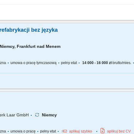
w zakresie montażu zbrojenia; Pomoc w pracach ciesielskich; Inne prace budow
refabrykacji bez języka
Niemcy, Frankfurt nad Menem
yczna
umowa o pracę tymczasową
pełny etat
14 000 - 16 000 zł
brutto/mies.
godnie z rysunkiem technicznym (cięcie, gięcie, wiązanie stali) Stawka 19 EUR/h 
elementów do betonowania; Montaż zbrojeń w formach prefabrykacyjnych; Zalewani
werk Laar GmbH
Niemcy
yczna
umowa o pracę
pełny etat
aplikuj szybko
aplikuj bez CV