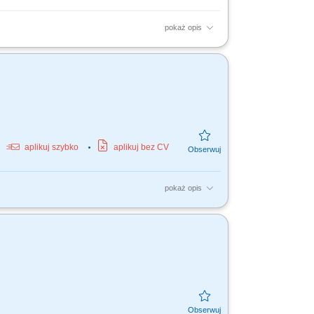
pokaż opis
lane – pomocnicze;
aplikuj szybko
aplikuj bez CV
pokaż opis
Czytanie i interpretacja dokumentacji
e form betonem oraz...