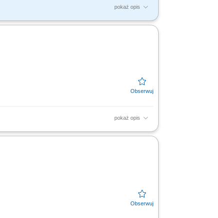
pokaż opis
rojeniowych; Praca przy jednym z naszych
pokaż opis
wanie prętów stalowych na stanowisku pracy.
i.