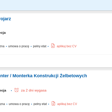
nstrukcji stalowych, zbrojenia, szkielety, siatki zbrojeniowe; Montaż prętów zb
ostach i tunelach;
ojarz
ecja
czna
umowa o pracę
pełny etat
aplikuj bez CV
jeniowych oraz siatek i szkieletów wzmacniających. Osadzanie i odpowiednie moco
nżynieryjnych, obejmujących m.in. budowę mostów, obiektów przemysłowych i tunel
onter / Monterka Konstrukcji Żelbetowych
wecja
za 2 dni wygasa
yczna
umowa o pracę
pełny etat
aplikuj bez CV