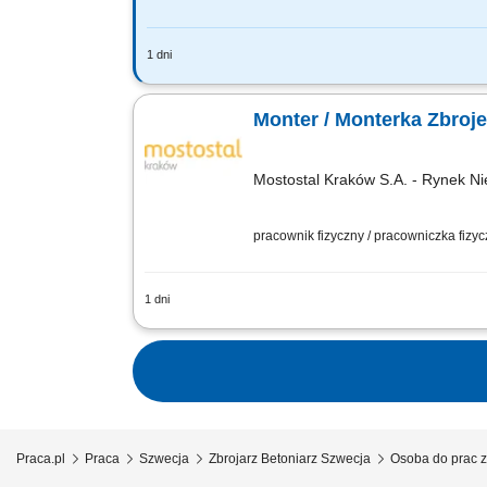
1 dni
Twój zakres obowiązków: Udział w pro
zgodnie z wytycznymi; Pomoc przy budo
Monter / Monterka Zbroj
Mostostal Kraków S.A. - Rynek Ni
pracownik fizyczny / pracowniczka fizy
1 dni
Opis stanowiska: Wykonywanie zbrojeń
dokumentacją techniczną. Kontrola jak
Praca.pl
Praca
Szwecja
Zbrojarz Betoniarz Szwecja
Osoba do prac z