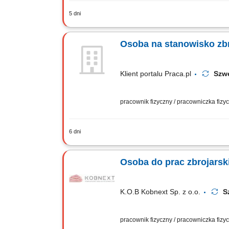
5 dni
Układanie elementów ze stali zbrojeni
montażu i demontażu struktur drewnian
Osoba na stanowisko zbr
Klient portalu Praca.pl
Sz
pracownik fizyczny / pracowniczka fiz
6 dni
Prefabrykacja, wiązanie oraz montaż 
ciesielskich. Wykonywanie prostych, p
Osoba do prac zbrojarsk
K.O.B Kobnext Sp. z o.o.
S
pracownik fizyczny / pracowniczka fiz