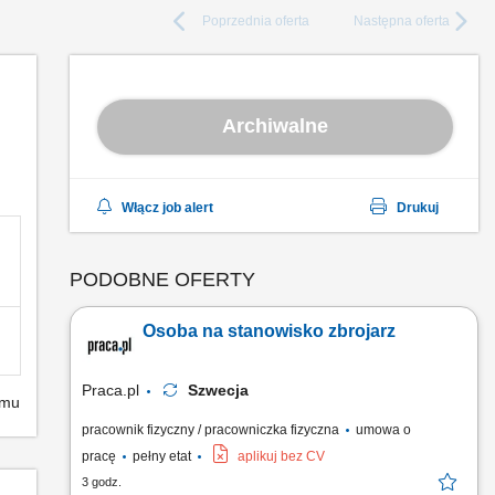
Poprzednia
oferta
Następna
oferta
Archiwalne
Włącz job alert
Drukuj
PODOBNE OFERTY
Osoba na stanowisko zbrojarz
Praca.pl
Szwecja
emu
pracownik fizyczny / pracowniczka fizyczna
umowa o
pracę
pełny etat
aplikuj bez CV
3 godz.