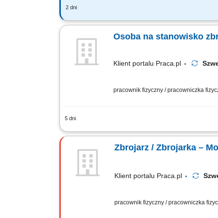
2 dni
Twój zakres obowiązków: Wykonywanie ko
projektów m.in. oczyszczalni ścieków, m
Osoba na stanowisko zbr
Klient portalu Praca.pl
Szw
pracownik fizyczny / pracowniczka fizy
5 dni
Tworzenie konstrukcji stalowych, zbro
Praca przy prestiżowych inwestycjach i
Zbrojarz / Zbrojarka – M
Klient portalu Praca.pl
Sz
pracownik fizyczny / pracowniczka fiz