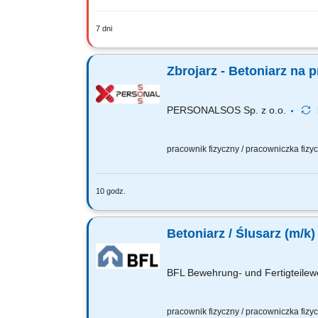
7 dni
Zakres obowiązków: Wykonywanie prac 
Zbrojarz - Betoniarz na p
PERSONALSOS Sp. z o.o.
pracownik fizyczny / pracowniczka fiz
10 godz.
Opis stanowiska: Wykonywanie zbrojeń z
technicznej; Przygotowanie form oraz 
Betoniarz / Ślusarz (m/k)
BFL Bewehrung- und Fertigteile
pracownik fizyczny / pracowniczka fiz