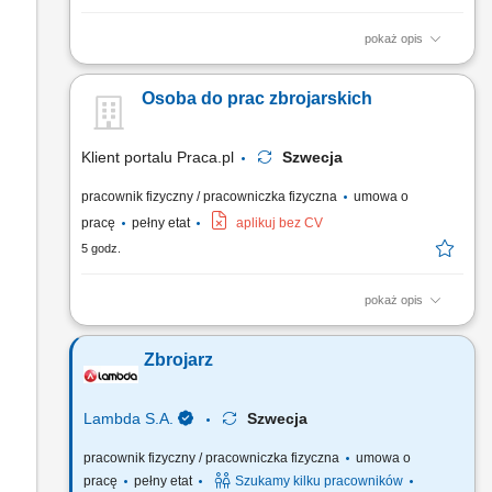
pokaż opis
Opis stanowiska Tworzenie i montowanie konstrukcji
stalowych, zbrojeń oraz siatek zbrojeniowych.
Osoba do prac zbrojarskich
Klient portalu Praca.pl
Szwecja
pracownik fizyczny / pracowniczka fizyczna
umowa o
pracę
pełny etat
aplikuj bez CV
5 godz.
pokaż opis
Wykonywanie konstrukcji stalowych, zbrojenia, szkieletów i
siatek zbrojeniowych. Montaż prętów zbrojeniowych.
Zbrojarz
Lambda S.A.
Szwecja
pracownik fizyczny / pracowniczka fizyczna
umowa o
pracę
pełny etat
Szukamy kilku pracowników