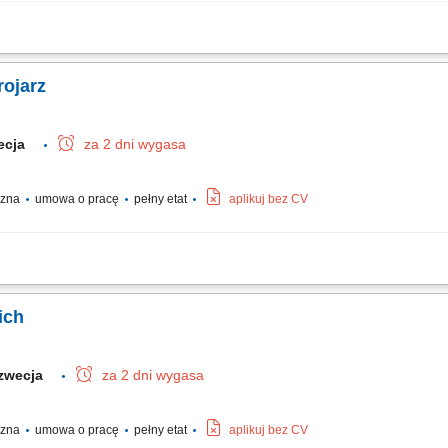
owej w formach i deskowaniach zgodnie z wytycznymi sztuki budowlanej. Asystowani
ych oraz szalunków. Prowadzenie robót betoniarskich przy wznoszeniu obiektów k
ojarz
wecja
za 2 dni wygasa
yczna
umowa o pracę
pełny etat
aplikuj bez CV
stalowych szkieletów zbrojeniowych na placu budowy. Asystowanie przy montażu s
omocniczych robót fizycznych wspierających procesy budowlane.
ich
zwecja
za 2 dni wygasa
yczna
umowa o pracę
pełny etat
aplikuj bez CV