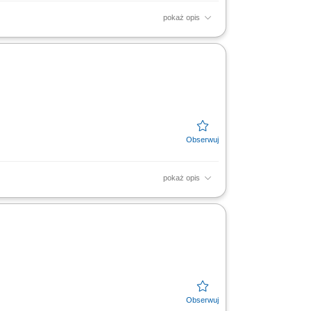
pokaż opis
e przy pracach ciesielskich, w tym przy
ubaturowych lub...
pokaż opis
zalunków oraz innych bieżących zadaniach