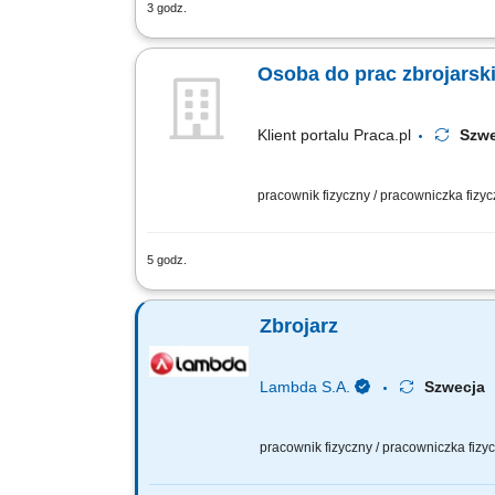
3 godz.
Opis stanowiska Tworzenie i montowanie
Osoba do prac zbrojarsk
Klient portalu Praca.pl
Szw
pracownik fizyczny / pracowniczka fizy
5 godz.
Wykonywanie konstrukcji stalowych, zbr
Zbrojarz
Lambda S.A.
Szwecj
pracownik fizyczny / pracowniczka fiz