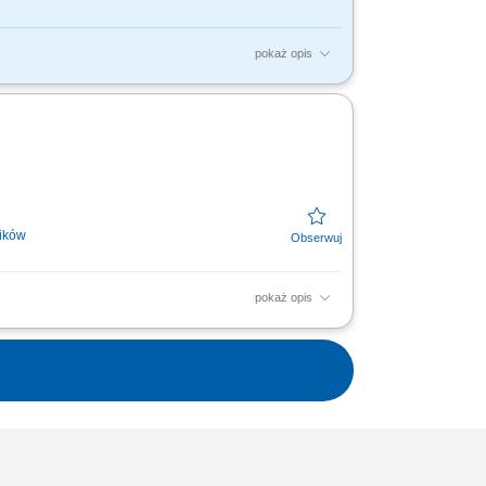
pokaż opis
cyjnym; Wykonywanie prac betonowych
cy;
ików
pokaż opis
konstrukcji zbrojeniowych zgodnie z
rykatów. Dbanie o...