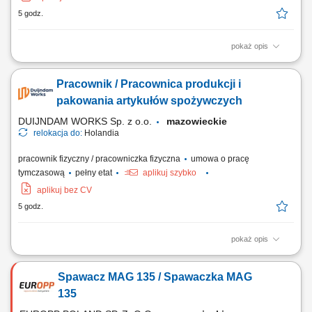
5 godz.
pokaż opis
Zadania Weryfikacja stanu świeżości produktów i odrzucanie sztuk
niespełniających norm; Sortowanie oraz pakowanie asortymentu
Pracownik / Pracownica produkcji i
roślinnego według wytycznych klienta; Rozmieszczanie i układanie
zbiorczych opakowań oraz skrzynek z towarem; Przestrzeganie
pakowania artykułów spożywczych
przepisów sanitarnych i higienicznych...
DUIJNDAM WORKS Sp. z o.o.
mazowieckie
relokacja do:
Holandia
pracownik fizyczny / pracowniczka fizyczna
umowa o pracę
tymczasową
pełny etat
aplikuj szybko
aplikuj bez CV
5 godz.
pokaż opis
Zadania Przeładunek oraz otwieranie opakowań zbiorczych z
surowcami; Odmierzanie właściwej porcji i przygotowywanie bakalii,
Spawacz MAG 135 / Spawaczka MAG
orzechów oraz słodyczy; Zabezpieczanie gotowych wyrobów w
opakowaniach, naklejanie etykiet i układanie ich na paletach; Bieżąca
135
weryfikacja standardów jakościowych...