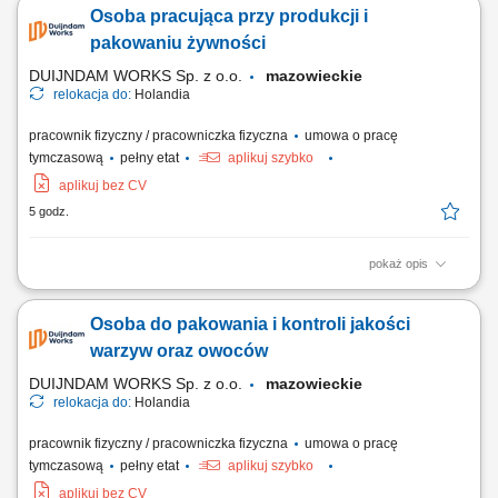
przełączników i kompletnych instalacji elektrycznych. Montaż urządzeń
Osoba pracująca przy produkcji i
sterowania i oświetlenia. Montaż rozdzielnic i szaf sterowniczych.
pakowaniu żywności
DUIJNDAM WORKS Sp. z o.o.
mazowieckie
relokacja do:
Holandia
pracownik fizyczny / pracowniczka fizyczna
umowa o pracę
tymczasową
pełny etat
aplikuj szybko
aplikuj bez CV
5 godz.
pokaż opis
Zadania Pakowanie oraz przygotowywanie artykułów spożywczych
(sałatki, dipy, przekąski) Kontrola jakości towarów na każdym etapie
Osoba do pakowania i kontroli jakości
procesu; Obsługa maszyn i urządzeń produkcyjnych; Dbanie o czystość
wokół swojego stanowiska pracy;
warzyw oraz owoców
DUIJNDAM WORKS Sp. z o.o.
mazowieckie
relokacja do:
Holandia
pracownik fizyczny / pracowniczka fizyczna
umowa o pracę
tymczasową
pełny etat
aplikuj szybko
aplikuj bez CV