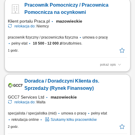
budowlanych; Monitorowanie przestrzegania przepisów i standardów
Pracownik Pomocniczy / Pracownica
bezpieczeństwa pracy na budowach; Przeprowadzanie kontroli oraz
audytów BHP i raportowanie wyników; Prowadzenie dokumentacji
Pomocnicza na ocynkowni
powypadkowej oraz analiza zdarzeń;...
Klient portalu Praca.pl
mazowieckie
relokacja do:
Niemcy
pracownik fizyczny / pracowniczka fizyczna
umowa o pracę
pełny etat
10 500 - 12 000 zł
brutto/mies.
1 godz.
pokaż opis
Zawieszanie oraz ściąganie różnorodnych elementów metalowych przy
użyciu drutów montażowych. Wykonywanie drobnych prac ślusarskich,
Doradca / Doradczyni Klienta ds.
w tym szlifowania oraz polerowania powierzchni. Realizacja innych
bieżących zadań pomocniczych na terenie zakładu w zależności od
Sprzedaży (Rynek Finansowy)
potrzeb.
GCC7 Services Ltd
mazowieckie
relokacja do:
Malta
specjalista / specjalistka (mid)
umowa o pracę
pełny etat
rekrutacja online
Szukamy kilku pracowników
2 godz.