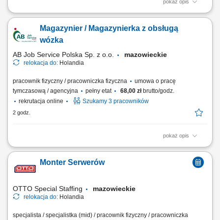
pokaż opis
Zadania: Obsługa wózka widłowego przy pracach załadunkowych i
magazynowych; Bieżąca obsługa skrzyń oraz opakowań big-bag na
Magazynier / Magazynierka z obsługą
hali produkcyjnej; Rejestracja stany magazynowych i lokalizacji
materiałów w systemie ERP; Przygotowanie towaru do wysyłki na
wózka
podstawie list kompletacji; Opisywanie...
AB Job Service Polska Sp. z o.o.
mazowieckie
relokacja do:
Holandia
pracownik fizyczny / pracowniczka fizyczna
umowa o pracę
tymczasową / agencyjna
pełny etat
68,00 zł
brutto/godz.
rekrutacja online
Szukamy 3 pracowników
2 godz.
pokaż opis
Obowiązki: Załadunek, rozładunek oraz transport wewnętrzny
surowców wózkiem widłowym; Zarządzanie zapasami skrzyń oraz
Monter Serwerów
worków typu big-bag; Ewidencjonowanie ruchu towarów i ich lokalizacji
w systemie ERP; Oznaczanie skrzyń i prowadzenie bieżącej
dokumentacji magazynowej;...
OTTO Special Staffing
mazowieckie
relokacja do:
Holandia
specjalista / specjalistka (mid) / pracownik fizyczny / pracowniczka