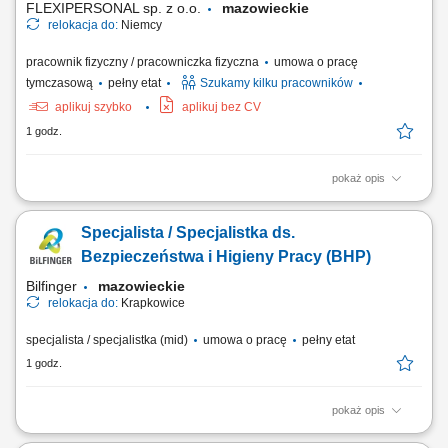
FLEXIPERSONAL sp. z o.o.
mazowieckie
relokacja do:
Niemcy
pracownik fizyczny / pracowniczka fizyczna
umowa o pracę
tymczasową
pełny etat
Szukamy kilku pracowników
aplikuj szybko
aplikuj bez CV
1 godz.
pokaż opis
Podstawowe informacje: Lokalizacja: Magdeburg, Niemcy; Start pracy:
Od zaraz lub w dogodnym dla Ciebie terminie; Czas trwania pracy:
Specjalista / Specjalistka ds.
Długoterminowe zatrudnienie; Opis stanowiska Samodzielna obsługa
maszyn wykorzystywanych w procesie produkcji drukarskiej. Ustawianie
Bezpieczeństwa i Higieny Pracy (BHP)
parametrów urządzeń oraz...
Bilfinger
mazowieckie
relokacja do:
Krapkowice
specjalista / specjalistka (mid)
umowa o pracę
pełny etat
1 godz.
pokaż opis
Opis stanowiska Kompleksowa obsługa obszaru BHP na projektach