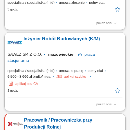
specjalista / specjalistka (mid)
umowa zlecenie
pełny etat
3 godz.
pokaż opis
Prowadzenie kursu / szkolenia z zakresu - Pierwsza pomoc
przedmedyczna; Czas trwania: 8 godzin dydaktycznych; Obszar
Inżynier Robót Budowlanych (K/M)
działania: cała Polska;
SAWEZ SP. Z O.O.
mazowieckie
praca
stacjonarna
specjalista / specjalistka (mid)
umowa o pracę
pełny etat
6 500 - 8 000 zł
brutto/mies.
aplikuj szybko
aplikuj bez CV
3 godz.
pokaż opis
Opis stanowiska Organizacja, prowadzenie i nadzór nad realizacją
robót budowlanych; Rozwiązywanie problemów technicznych
Pracownik / Pracowniczka przy
dotyczących rozwiązań konstrukcyjnych, technicznych; Prowadzenie
dokumentacji budowlanej i technicznej oraz korespondencji związanej
Produkcji Rolnej