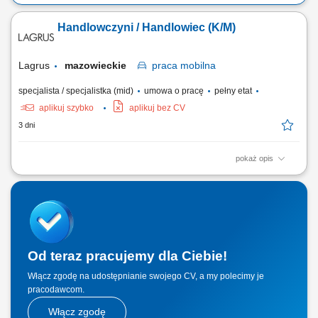
Handlowczyni / Handlowiec (K/M)
Lagrus
mazowieckie
praca
mobilna
specjalista / specjalistka (mid)
umowa o pracę
pełny etat
aplikuj szybko
aplikuj bez CV
3 dni
pokaż opis
Zakres obowiązków: Opieka nad obecnymi klientami firmy i dbanie o
dobre relacje biznesowe. Prezentowanie oferty handlowej oraz
prowadzenie szkoleń produktowych. Pozyskiwanie nowych klientów i
rozwijanie portfela sprzedaży. Nadzór nad dystrybucją listew i drzwi w
punktach sprzedaży...
Od teraz pracujemy dla Ciebie!
Włącz zgodę na udostępnianie swojego CV, a my polecimy je
pracodawcom.
Włącz zgodę