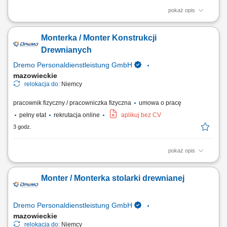
pokaż opis
Twoje zadania: Produkcja i montaż wyposażenia dla sklepów oraz
przestrzeni handlowych; Organizacja pracy od etapu cięcia materiałów
Monterka / Monter Konstrukcji
po końcowy montaż; Wykonywanie elementów stolarskich zgodnie z
rysunkiem technicznym; Obsługa nowoczesnych urządzeń i maszyn do
Drewnianych
obróbki drewna; Dbanie o...
Dremo Personaldienstleistung GmbH
mazowieckie
relokacja do:
Niemcy
pracownik fizyczny / pracowniczka fizyczna
umowa o pracę
pełny etat
rekrutacja online
aplikuj bez CV
3 godz.
pokaż opis
Twoje zadania: Produkcja i montaż schodów drewnianych;
Przygotowywanie i składanie elementów stolarki budowlanej; Montaż
Monter / Monterka stolarki drewnianej
okien, drzwi oraz drewnianych elementów wykończeniowych; Obsługa
urządzeń wykorzystywanych przy obróbce drewna; Szlifowanie,
wykańczanie i kontrola jakości gotowych elementów;
Dremo Personaldienstleistung GmbH
mazowieckie
relokacja do:
Niemcy