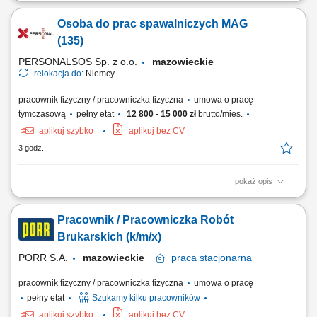
Opis stanowiska Nadzór techniczny oraz fizyczna realizacja operacji
rozładunkowych i załadunkowych specjalistycznych zbiorników oraz
Osoba do prac spawalniczych MAG
tanków przemysłowych. Prowadzenie procesu dozowania i rozlewu
płynnych komponentów chemicznych do odpowiednich pojemników
(135)
zbiorczych. Wizualna ocena...
PERSONALSOS Sp. z o.o.
mazowieckie
relokacja do:
Niemcy
pracownik fizyczny / pracowniczka fizyczna
umowa o pracę
tymczasową
pełny etat
12 800 - 15 000 zł
brutto/mies.
aplikuj szybko
aplikuj bez CV
3 godz.
pokaż opis
Opis stanowiska: Prowadzenie prac spawalniczych metodą 135 z
dbałością o zachowanie wymogów norm jakościowych. Samodzielne
Pracownik / Pracowniczka Robót
odczytywanie rzutów oraz specyfikacji z rysunków technicznych przed
przystąpieniem do łączenia elementów. Weryfikowanie ciągłości oraz
Brukarskich (k/m/x)
szczelności spoin po...
PORR S.A.
mazowieckie
praca
stacjonarna
pracownik fizyczny / pracowniczka fizyczna
umowa o pracę
pełny etat
Szukamy kilku pracowników
aplikuj szybko
aplikuj bez CV