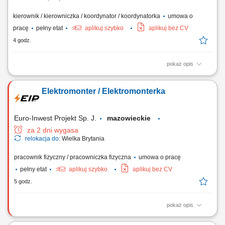
kierownik / kierowniczka / koordynator / koordynatorka
umowa o
pracę
pełny etat
aplikuj szybko
aplikuj bez CV
4 godz.
pokaż opis
Zadania: Nadzorowanie i odbiór robót z branży elektrycznej i
energetycznej; Rozliczanie postępów prac (obmiary, przeglądy
Elektromonter / Elektromonterka
ilościowe, weryfikacja harmonogramów) Zarządzanie współpracą z
podwykonawcami i bieżąca kontrola budżetu; Prowadzenie
dokumentacji technicznej, jakościowej oraz...
Euro-Inwest Projekt Sp. J.
mazowieckie
za 2 dni wygasa
relokacja do:
Wielka Brytania
pracownik fizyczny / pracowniczka fizyczna
umowa o pracę
pełny etat
aplikuj szybko
aplikuj bez CV
5 godz.
pokaż opis
Montaż i budowa tras oraz linii kablowych. Instalacja gniazdek,