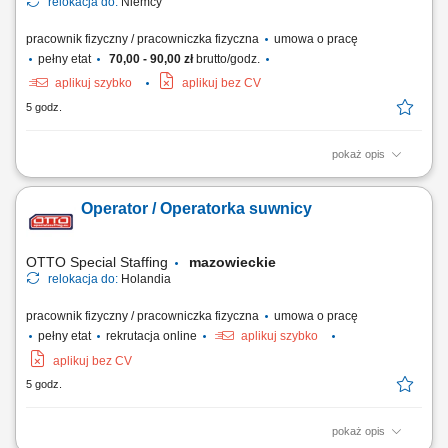
relokacja do:
Niemcy
pracownik fizyczny / pracowniczka fizyczna
umowa o pracę
pełny etat
70,00 - 90,00 zł
brutto/godz.
aplikuj szybko
aplikuj bez CV
5 godz.
pokaż opis
Twoje zadania: Kontrola bezpieczeństwa sprzętu elektrycznego.
Pomiary elektryczne u klientów w różnych miastach Niemiec.
Operator / Operatorka suwnicy
OTTO Special Staffing
mazowieckie
relokacja do:
Holandia
pracownik fizyczny / pracowniczka fizyczna
umowa o pracę
pełny etat
rekrutacja online
aplikuj szybko
aplikuj bez CV
5 godz.
pokaż opis