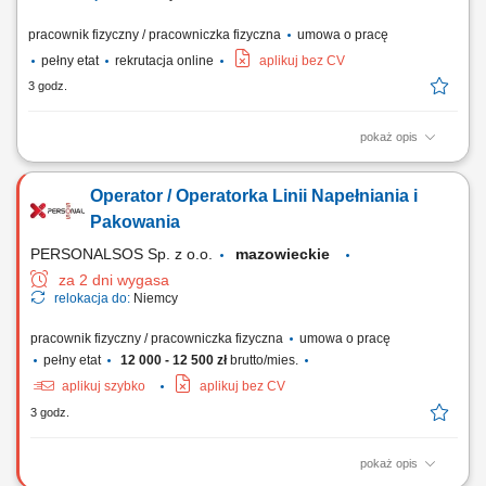
pracownik fizyczny / pracowniczka fizyczna
umowa o pracę
pełny etat
rekrutacja online
aplikuj bez CV
3 godz.
pokaż opis
Zakład produkcyjny specjalizujący się w stolarce drewnianej poszukuje
pracowników do produkcji i montażu okien, drzwi oraz mebli. Zakres
Operator / Operatorka Linii Napełniania i
obowiązków: Obróbka i przygotowanie elementów drewnianych do
montażu; Cięcie i szlifowanie komponentów; Montaż okien, drzwi i
Pakowania
elementów meblowych;...
PERSONALSOS Sp. z o.o.
mazowieckie
za 2 dni wygasa
relokacja do:
Niemcy
pracownik fizyczny / pracowniczka fizyczna
umowa o pracę
pełny etat
12 000 - 12 500 zł
brutto/mies.
aplikuj szybko
aplikuj bez CV
3 godz.
pokaż opis