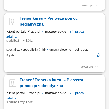
pokaż opis
Codzienne dysponowanie i operacyjne realizowanie
międzynarodowych transportów po etapie planowania nadrzędnego;
Trener kursu – Pierwsza pomoc
Samodzielne porównywanie opcji transportowych i podejmowanie
ekonomicznych decyzji w bieżącej działalności; Koordynacja procesów
pediatryczna
i bezpośrednia komunikacja z klientami,...
Klient portalu Praca.pl
mazowieckie
praca
zdalna
siedziba firmy: Łódź
specjalista / specjalistka (mid)
umowa zlecenie
pełny etat
3 godz.
pokaż opis
Prowadzenie kursu / szkolenia: Pierwsza pomoc pediatryczna; Czas
trwania: 6 godzin dydaktycznych; Obszar prowadzenia zajęć: cała
Trener / Trenerka kursu – Pierwsza
Polska;
pomoc przedmedyczna
Klient portalu Praca.pl
mazowieckie
praca
zdalna
siedziba firmy: Łódź