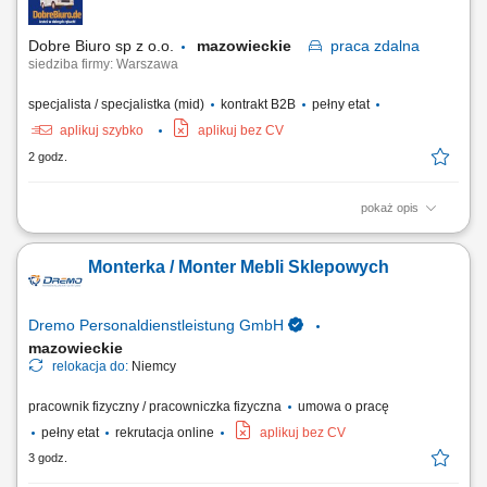
realizacja planów produkcyjnych i terminowe przygotowywanie
urządzeń do wysyłki, praca z dokumentacją...
Dobre Biuro sp z o.o.
mazowieckie
praca
zdalna
siedziba firmy: Warszawa
specjalista / specjalistka (mid)
kontrakt B2B
pełny etat
aplikuj szybko
aplikuj bez CV
2 godz.
pokaż opis
Twój zakres obowiązków: Telefoniczna obsługa klientów polskich;
Prowadzenie pierwszych rozmów z interesantami umawiającymi się z
Monterka / Monter Mebli Sklepowych
nami na rozmowy przez naszą stronę www; zawieranie umów z
klientami na realizację naszych usług; nadzorowanie płatności;
zbieranie niezbędnych informacji...
Dremo Personaldienstleistung GmbH
mazowieckie
relokacja do:
Niemcy
pracownik fizyczny / pracowniczka fizyczna
umowa o pracę
pełny etat
rekrutacja online
aplikuj bez CV
3 godz.