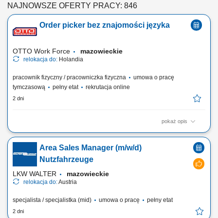
NAJNOWSZE OFERTY PRACY: 846
Order picker bez znajomości języka
OTTO Work Force
mazowieckie
relokacja do:
Holandia
pracownik fizyczny / pracowniczka fizyczna
umowa o pracę
tymczasową
pełny etat
rekrutacja online
2 dni
pokaż opis
Twoje codzienne zadania Kompletujesz i przygotowujesz zamówienia
supermarketowe. Będziesz: Kompletować produkty przy użyciu skanera
Area Sales Manager (m/w/d)
ręcznego lub systemu voice picking Sprawdzać, czy wybierasz właściwy
produkt, w odpowiedniej ilości i jakości Pakować zamówienia tak, aby
Nutzfahrzeuge
były gotowe do...
LKW WALTER
mazowieckie
relokacja do:
Austria
specjalista / specjalistka (mid)
umowa o pracę
pełny etat
2 dni