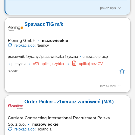
pokaż opis
Twój zakres obowiązków RYNEK – Niemcy - jazda BEZ tachografu
realizacja dostaw mebli do klientów indywidualnych na terenie
Spawacz TIG m/k
Niemiec, załadunek i rozładunek mebli, praca zgodnie z
harmonogramem oraz instrukcjami przekazywanymi przez firmę,
korzystanie z firmowej aplikacji do obsługi zleceń,...
Piening GmbH
mazowieckie
relokacja do:
Niemcy
pracownik fizyczny / pracowniczka fizyczna
umowa o pracę
pełny etat
aplikuj szybko
aplikuj bez CV
3 godz.
pokaż opis
Twoje zadania: Przygotowanie do pracy Spawanie rur i blach
Stosowanie metody spawania TIG (spawanie z gazem formującym)
Order Picker - Zbieracz zamówień (M/K)
Spawanie zgodnie z dokumentacją techniczną Kontrola jakości
elementów spawanych Próbka spawalnicza: W dniu 01.09.2026
odbędzie się próbka spawalnicza w Zabrzu. W przypadku...
Carriere Contracting International Recruitment Polska
Sp. z o.o.
mazowieckie
relokacja do:
Holandia