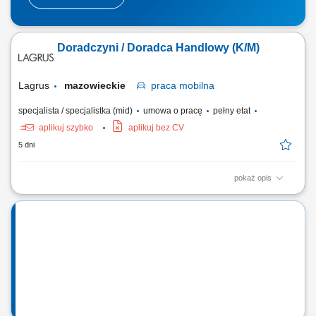
Doradczyni / Doradca Handlowy (K/M)
Lagrus
mazowieckie
praca
mobilna
specjalista / specjalistka (mid)
umowa o pracę
pełny etat
aplikuj szybko
aplikuj bez CV
5 dni
pokaż opis
Zakres obowiązków: Budowanie i utrzymywanie długofalowych relacji z
klientami. Aktywne pozyskiwanie nowych partnerów biznesowych.
Prezentowanie oferty handlowej oraz wsparcie klientów w doborze
produktów. Organizowanie i prowadzenie szkoleń produktowych.
Monitorowanie dystrybucji asortymentu...