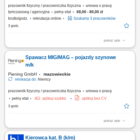
pracownik fizyczny / pracowniczka fizyczna
umowa o pracę
tymczasową / agencyjna
pełny etat
68,00 - 80,00 zł
brutto/godz.
rekrutacja online
Szukamy 3 pracowników
3 godz.
pokaż opis
Chcesz zacząć pracę za granicą i szukasz stabilnego zatrudnienia w
renomowanej firmie? Dołącz do zespołu magazynowego i zyskaj
Spawacz MIG/MAG – pojazdy szynowe
konkurencyjne wynagrodzenie, bezpieczne zakwaterowanie oraz
wsparcie na każdym etapie pracy. Nawet jeśli nie masz dużego
m/k
doświadczenia – wszystkiego Cię...
Piening GmbH
mazowieckie
relokacja do:
Niemcy
pracownik fizyczny / pracowniczka fizyczna
umowa o pracę
pełny etat
aplikuj szybko
aplikuj bez CV
3 godz.
pokaż opis
Twoje zadania: Przygotowanie miejsca pracy Spawanie blach o
grubości od 3 mm do 12 mm Stosowanie metody spawania MAG
Kierowca kat. B (k/m)
Spawanie zgodnie z dokumentacją techniczną Kontrola jakości