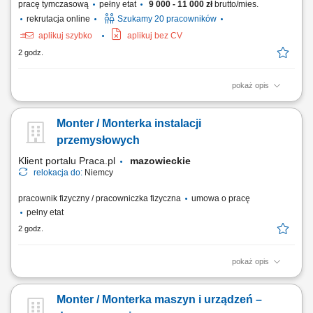
pracę tymczasową
pełny etat
9 000 - 11 000 zł
brutto/mies.
rekrutacja online
Szukamy 20 pracowników
aplikuj szybko
aplikuj bez CV
2 godz.
pokaż opis
Odświeżanie i renowacja domków kempingowych na podstawie listy
zadań; Malowanie drzwi, sufitów oraz tarasów zewnętrznych; Montaż
Monter / Monterka instalacji
listew narożnych, zestawów prysznicowych oraz wymiana oświetlenia i
osprzętu elektrycznego; Układanie wykładzin podłogowych oraz
przemysłowych
linoleum; Czas pracy: 35...
Klient portalu Praca.pl
mazowieckie
relokacja do:
Niemcy
pracownik fizyczny / pracowniczka fizyczna
umowa o pracę
pełny etat
2 godz.
pokaż opis
Montaż mechaniczny maszyn i urządzeń przemysłowych zgodnie z
dokumentacją techniczną. Instalacja elementów mechanicznych,
Monter / Monterka maszyn i urządzeń –
pneumatycznych, sterujących oraz czujników. Uruchamianie oraz