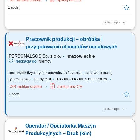
aplikuj szybko
aplikuj bez CV
1 godz.
pokaż opis
Twoje obowiązki: Obsługa maszyn CNC Uruchamianie gotowych
programów obróbczych - bez programowania Mocowanie i ustawianie
Pracownik produkcji – obróbka i
detali oraz półfabrykatów w obrabiarce Nadzorowanie przebiegu
procesu obróbki CNC Zgłaszanie usterek, niezgodności jakościowych
przygotowanie elementów metalowych
oraz problemów technicznych Wymagania:...
PERSONALSOS Sp. z o.o.
mazowieckie
relokacja do:
Niemcy
pracownik fizyczny / pracowniczka fizyczna
umowa o pracę
tymczasową
pełny etat
13 700 - 14 700 zł
brutto/mies.
aplikuj szybko
aplikuj bez CV
1 godz.
pokaż opis
Opis stanowiska: przygotowywanie elementów metalowych do procesu
obróbki powierzchniowej, nakładanie powłok ochronnych na elementy
Operator / Operatorka Maszyn
metalowe zgodnie z obowiązującymi standardami, szlifowanie
elementów przy użyciu szlifierki kątowej, zawieszanie elementów
Produkcyjnych – Druk (k/m)
metalowych na hakach transportowych,...