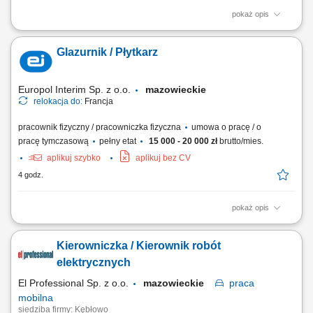
pokaż opis
Udział w produkcji prefabrykatów betonowych. Obsługa maszyn i
urządzeń wykorzystywanych w procesie produkcji. Wykonywanie prac
Glazurnik / Płytkarz
betoniarskich zgodnie z dokumentacją i wytycznymi. Pomoc przy
przygotowaniu szalunków i zbrojeń. Dbanie o jakość wykonywanej
pracy oraz przestrzeganie zasad bezpieczeństwa.
Europol Interim Sp. z o.o.
mazowieckie
relokacja do:
Francja
pracownik fizyczny / pracowniczka fizyczna
umowa o pracę / o
pracę tymczasową
pełny etat
15 000 - 20 000 zł
brutto/mies.
aplikuj szybko
aplikuj bez CV
4 godz.
pokaż opis
Poszukujemy od zaraz do pracy we Francji (73200 Albertville)
glazurników i płytkarzy. Poszukujemy osób z doświadczeniem min 2 lata
Kierowniczka / Kierownik robót
w zawodzie, mile widziane posiadanie prawa jazdy, znajomość języka
nie jest wymagana. Praca do końca roku 2026 z możliwością powrotu w
elektrycznych
2027. Wynagrodzenie:...
El Professional Sp. z o.o.
mazowieckie
praca
mobilna
siedziba firmy: Kębłowo