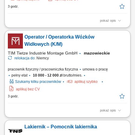
3 godz.
pokaż opis
Opis stanowiska: Kompleksowa realizacja nawierzchni zewnętrznych z
kostki oraz płyt brukarskich. Profesjonalne przygotowywanie
Operator / Operatorka Wózków
podbudowy pod układane nawierzchnie. Montaż krawężników, obrzeży
oraz elementów odwodnienia terenowego. Realizacja sprawnych prac
Widłowych (K/M)
terenowych zgodnie z harmonogramem...
TIM Tietze Industrie Montage GmbH
mazowieckie
relokacja do:
Niemcy
pracownik fizyczny / pracowniczka fizyczna
umowa o pracę
pełny etat
10 000 - 12 000 zł
brutto/mies.
Szukamy kilku pracowników
aplikuj szybko
aplikuj bez CV
3 godz.
pokaż opis
Opis stanowiska: Prowadzenie prac przeładunkowych oraz
manewrowanie wózkami wysokiego składowania i urządzeniami
Lakiernik – Pomocnik lakiernika
czołowymi. Bezpieczny transport wewnętrzny, rozładunek dostaw oraz
lokowanie gabarytowych komponentów produkcyjnych w strefach