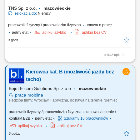
regałowych. Przygotowywanie towarów do wysyłki...
TNS Sp. z o.o.
mazowieckie
relokacja do:
Niemcy
pracownik fizyczny / pracowniczka fizyczna
umowa o pracę
pełny etat
aplikuj szybko
aplikuj bez CV
3 godz.
pokaż opis
OPIS STANOWISKA: malowanie natryskowe pistoletem; poprawki
malarskie – kontenery na ciągniki siodłowe; prace przygotowawcze
Kierowca kat. B (możliwość jazdy bez
przed malowaniem – czyszczenie, szpachlowanie, oklejanie;
wykonywanie napraw powłok lakierniczych. WYMAGANIA:
tacho)
doświadczenie zawodowe – mile widziane; znajomość lub...
Bejot E-com Solutions Sp. z o.o.
mazowieckie
praca
mobilna
siedziba firmy: Wrocław, Fabryczna, dostawa na terenie Niemiec
pracownik fizyczny / pracowniczka fizyczna
umowa zlecenie /
kontrakt B2B
pełny etat
Szukamy 16 pracowników
aplikuj szybko
aplikuj bez CV
3 godz.