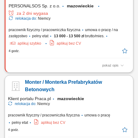
z prowadzoną budową; Weryfikacja...
PERSONALSOS Sp. z o.o.
mazowieckie
za 2 dni wygasa
relokacja do:
Niemcy
pracownik fizyczny / pracowniczka fizyczna
umowa o pracę / na
zastępstwo
pełny etat
13 000 - 13 500 zł
brutto/mies.
aplikuj szybko
aplikuj bez CV
4 godz.
pokaż opis
Zakres obowiązków: Przygotowywanie oraz rozwijanie mat
wegetacyjnych na polu. Pakowanie gotowych mat na palety.
Monter / Monterka Prefabrykatów
Workowanie nawozów. Obsługa maszyn i urządzeń rolniczych.
Betonowych
Klient portalu Praca.pl
mazowieckie
relokacja do:
Niemcy
pracownik fizyczny / pracowniczka fizyczna
umowa o pracę
pełny etat
aplikuj bez CV
4 godz.