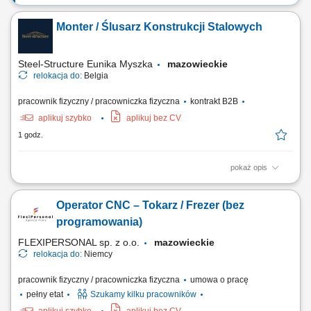
Monter / Ślusarz Konstrukcji Stalowych
Steel-Structure Eunika Myszka
mazowieckie
relokacja do:
Belgia
pracownik fizyczny / pracowniczka fizyczna
kontrakt B2B
aplikuj szybko
aplikuj bez CV
1 godz.
pokaż opis
Zakres obowiązków montaż elementów konstrukcji stalowych na
podstawie rysunku technicznego, składanie i dopasowywanie
Operator CNC – Tokarz / Frezer (bez
elementów, wiercenie, cięcie oraz przygotowywanie elementów do
montażu, wykonywanie podstawowych prac ślusarskich. Praca
programowania)
obejmuje montaż m.in.: elementów mostów,...
FLEXIPERSONAL sp. z o.o.
mazowieckie
relokacja do:
Niemcy
pracownik fizyczny / pracowniczka fizyczna
umowa o pracę
pełny etat
Szukamy kilku pracowników