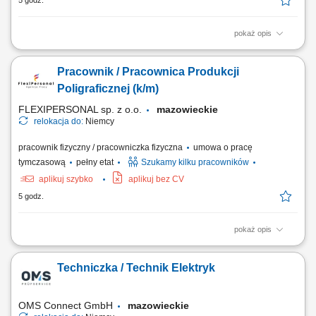
5 godz.
pokaż opis
Twoje zadania Obsługa i ustawianie maszyn produkcyjnych
wykorzystywanych do produkcji kartonów; Przygotowywanie maszyn do
Pracownik / Pracownica Produkcji
realizacji zleceń produkcyjnych; Kontrola jakości wykonywanych
elementów; Nadzór nad prawidłowym przebiegiem procesu
Poligraficznej (k/m)
produkcyjnego; Podstawowa konserwacja maszyn oraz...
FLEXIPERSONAL sp. z o.o.
mazowieckie
relokacja do:
Niemcy
pracownik fizyczny / pracowniczka fizyczna
umowa o pracę
tymczasową
pełny etat
Szukamy kilku pracowników
aplikuj szybko
aplikuj bez CV
5 godz.
pokaż opis
Opis stanowiska Obsługa oraz przygotowywanie maszyn do produkcji
kartonów. Kontrolowanie parametrów pracy urządzeń i jakości
Techniczka / Technik Elektryk
wykonywanych elementów. Zapewnienie ciągłości procesu
produkcyjnego. Wykonywanie podstawowych czynności
konserwacyjnych. Dbanie o bezpieczeństwo oraz porządek na...
OMS Connect GmbH
mazowieckie