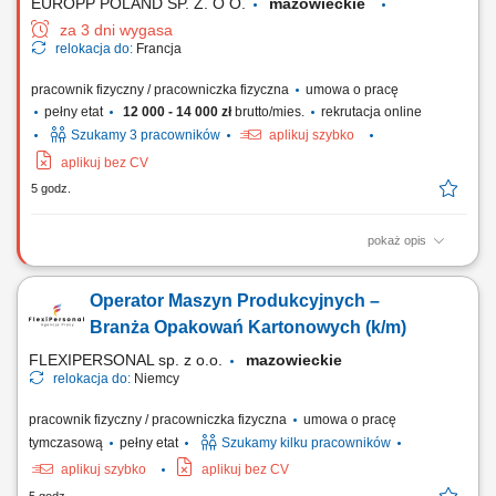
EUROPP POLAND SP. Z. O O.
mazowieckie
za 3 dni wygasa
relokacja do:
Francja
pracownik fizyczny / pracowniczka fizyczna
umowa o pracę
pełny etat
12 000 - 14 000 zł
brutto/mies.
rekrutacja online
Szukamy 3 pracowników
aplikuj szybko
aplikuj bez CV
5 godz.
pokaż opis
Zakres obowiązków: wykonywanie spawania konstrukcji stalowych
(słupy i wsporniki), praca metodą MAG 135 na stali czarnej, spawanie
Operator Maszyn Produkcyjnych –
elementów o grubości 5–25 mm, realizacja spoin pachwinowych (FW),
dbanie o jakość i zgodność spoin z wymaganiami technicznymi.
Branża Opakowań Kartonowych (k/m)
FLEXIPERSONAL sp. z o.o.
mazowieckie
relokacja do:
Niemcy
pracownik fizyczny / pracowniczka fizyczna
umowa o pracę
tymczasową
pełny etat
Szukamy kilku pracowników
aplikuj szybko
aplikuj bez CV