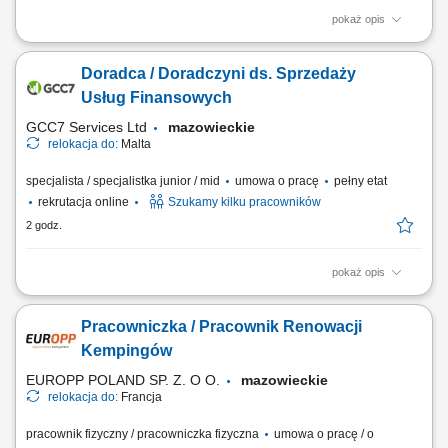
pokaż opis
Zakres obowiązków: Telefoniczny kontakt z klientami zainteresowanymi
ofertą. Sprzedaż usług z obszaru finansów, w tym szkoleń dotyczących
Doradca / Doradczyni ds. Sprzedaży
edukacji finansowej. Budowanie długofalowych relacji z klientami oraz
pozyskiwanie nowych odbiorców dla partnerów biznesowych.
Usług Finansowych
Realizacja celów...
GCC7 Services Ltd
mazowieckie
relokacja do:
Malta
specjalista / specjalistka junior / mid
umowa o pracę
pełny etat
rekrutacja online
Szukamy kilku pracowników
2 godz.
pokaż opis
Zakres obowiązków: Prowadzenie telefonicznych rozmów z klientami
zainteresowanymi ofertą. Sprzedaż usług związanych z finansami, w
Pracowniczka / Pracownik Renowacji
tym szkoleń z zakresu edukacji finansowej. Budowanie relacji z
klientami oraz pozyskiwanie nowych kontaktów dla partnerów
Kempingów
biznesowych. Realizacja celów...
EUROPP POLAND SP. Z. O O.
mazowieckie
relokacja do:
Francja
pracownik fizyczny / pracowniczka fizyczna
umowa o pracę / o