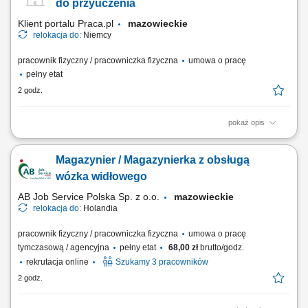
testowanie gotowych urządzeń. Wykonywanie prac serwisowych i
do przyuczenia
konserwacyjnych. Diagnozowanie podstawowych...
Klient portalu Praca.pl
mazowieckie
relokacja do:
Niemcy
pracownik fizyczny / pracowniczka fizyczna
umowa o pracę
pełny etat
2 godz.
pokaż opis
Wykonywanie prac monterskich, mechanicznych i ślusarskich zgodnie z
dokumentacją techniczną. Montaż elementów pneumatyki, sterowania,
Magazynier / Magazynierka z obsługą
czujników oraz innych podzespołów. Udział w montażu linii i maszyn
przemysłowych. Praca zespołowa oraz realizacja zadań samodzielnie.
wózka widłowego
Dbanie o jakość i...
AB Job Service Polska Sp. z o.o.
mazowieckie
relokacja do:
Holandia
pracownik fizyczny / pracowniczka fizyczna
umowa o pracę
tymczasową / agencyjna
pełny etat
68,00 zł
brutto/godz.
rekrutacja online
Szukamy 3 pracowników
2 godz.