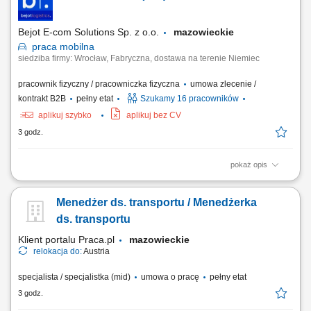
wyrobów spawanych
Bejot E-com Solutions Sp. z o.o.
mazowieckie
praca
mobilna
siedziba firmy: Wrocław, Fabryczna, dostawa na terenie Niemiec
pracownik fizyczny / pracowniczka fizyczna
umowa zlecenie /
kontrakt B2B
pełny etat
Szukamy 16 pracowników
aplikuj szybko
aplikuj bez CV
3 godz.
pokaż opis
Opis stanowiska Twój dzień pracy to realizacja harmonogramu dostaw
mebli do klientów na terenie całych Niemiec. Prowadzisz auto
Menedżer ds. transportu / Menedżerka
dostawcze kat. B w obsadzie jednoosobowej, pracując w trybie bez
rejestracji czasu pracy przez tachograf. Odpowiadasz za fizyczny
ds. transportu
wydanie towaru klientowi oraz dbanie...
Klient portalu Praca.pl
mazowieckie
relokacja do:
Austria
specjalista / specjalistka (mid)
umowa o pracę
pełny etat
3 godz.