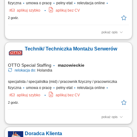
fizyczna
umowa o pracę
pełny etat
rekrutacja online
aplikuj szybko
aplikuj bez CV
2 godz.
pokaż opis
Praca w firmie oznacza pracę w szybko rozwijającej się,
międzynarodowej firmie technologicznej. Jesteś częścią dynamicznego
Technik/ Techniczka Montażu Serwerów
środowiska, w którym liczą się innowacje i rozwój. Jasne procesy i
praca zespołowa pomagają ludziom skutecznie współpracować. Masz
wiele możliwości, by...
OTTO Special Staffing
mazowieckie
relokacja do:
Holandia
specjalista / specjalistka (mid) / pracownik fizyczny / pracowniczka
fizyczna
umowa o pracę
pełny etat
rekrutacja online
aplikuj szybko
aplikuj bez CV
2 godz.
pokaż opis
Opis stanowiska: składanie i przygotowywanie serwerów oraz urządzeń
IT zgodnie z wytycznymi produkcyjnymi, wykonywanie prac
Doradca Klienta
montażowych z zachowaniem obowiązujących norm jakościowych,