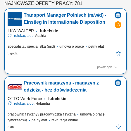
NAJNOWSZE OFERTY PRACY: 781
Transport Manager Polnisch (m/w/d) -
Einstieg in internationale Disposition
LKW WALTER
lubelskie
relokacja do:
Austria
specjalista / specjalistka (mid)
umowa o pracę
pełny etat
5 godz.
pokaż opis
Stellenbeschreibung Deine Aufgaben Transportabwicklung: Nach der
übergeordneten Transportplanung übernimmst du die tägliche
Pracownik magazynu - magazyn z
Disposition und begleitest internationale Transporte zuverlässig durch
die operative Abwicklung; Wirtschaftliche Entscheidungen: Du
odzieżą - bez doświadczenia
vergleichst verfügbare...
OTTO Work Force
lubelskie
relokacja do:
Holandia
pracownik fizyczny / pracowniczka fizyczna
umowa o pracę
tymczasową
pełny etat
rekrutacja online
3 dni