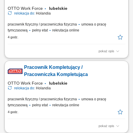
produkcyjnego; Dbanie o sprawność...
OTTO Work Force
lubelskie
relokacja do:
Holandia
pracownik fizyczny / pracowniczka fizyczna
umowa o pracę
tymczasową
pełny etat
rekrutacja online
4 godz.
pokaż opis
Twoje codzienne zadania Przygotowujesz zamówienia hurtowe dla
sklepów Albert Heijn. Będziesz: Kompletować produkty za pomocą
Pracownik Kompletujący /
skanera ręcznego lub systemu voice pickingu; Podnosić i przenosić
paczki o różnej wadze; Zabezpieczać palety i przygotowywać je do
Pracowniczka Kompletująca
wysyłki; Prowadzić wózek EPT...
OTTO Work Force
lubelskie
relokacja do:
Holandia
pracownik fizyczny / pracowniczka fizyczna
umowa o pracę
tymczasową
pełny etat
rekrutacja online
4 godz.
pokaż opis
Opis stanowiska: Realizacja zamówień dla klientów poprzez