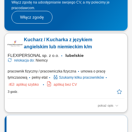
Włącz zgodę na udostępnianie swojego CV, a my polecimy je
pracodawcom.
Włącz zgodę
Kucharz / Kucharka z językiem
angielskim lub niemieckim k/m
FLEXIPERSONAL sp. z o.o.
lubelskie
relokacja do:
Niemcy
pracownik fizyczny / pracowniczka fizyczna
umowa o pracę
tymczasową
pełny etat
Szukamy kilku pracowników
aplikuj szybko
aplikuj bez CV
3 godz.
pokaż opis
Opis stanowiska Kompleksowe przyrządzanie oraz estetyczne
serwowanie potraw z menu à la carte. Nadzorowanie najwyższej
jakości, walorów smakowych oraz prezentacji wydawanych dań.
Bieżące zarządzanie stanem magazynowym oraz optymalizacja