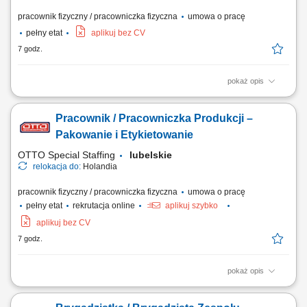
pracownik fizyczny / pracowniczka fizyczna
umowa o pracę
pełny etat
aplikuj bez CV
7 godz.
pokaż opis
Demontaż i montaż izolacji ciepło- oraz zimnochronnej; Praca przy
rurociągach i zbiornikach w zakładach przemysłowych;
Pracownik / Pracowniczka Produkcji –
Pakowanie i Etykietowanie
OTTO Special Staffing
lubelskie
relokacja do:
Holandia
pracownik fizyczny / pracowniczka fizyczna
umowa o pracę
pełny etat
rekrutacja online
aplikuj szybko
aplikuj bez CV
7 godz.
pokaż opis
Opis stanowiska Realizacja procesu pakowania produktów w
środowisku produkcyjnym o wysokich standardach jakości; Kontrola