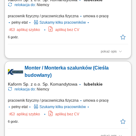
relokacja do:
Niemcy
pracownik fizyczny / pracowniczka fizyczna
umowa o pracę
pełny etat
Szukamy kilku pracowników
aplikuj szybko
aplikuj bez CV
6 godz.
pokaż opis
Opis stanowiska: Szalowanie: ścian, stropów, słupów - praca
samodzielna i w zespołach; Praca z systemami szalunkowymi; Montaż
Monter / Monterka szalunków (Cieśla
prefabrykatów betonowych; Betonowanie;
budowlany)
Kaform Sp. z o.o. Sp. Komandytowa
lubelskie
relokacja do:
Niemcy
pracownik fizyczny / pracowniczka fizyczna
umowa o pracę
pełny etat
Szukamy kilku pracowników
aplikuj szybko
aplikuj bez CV
6 godz.
pokaż opis