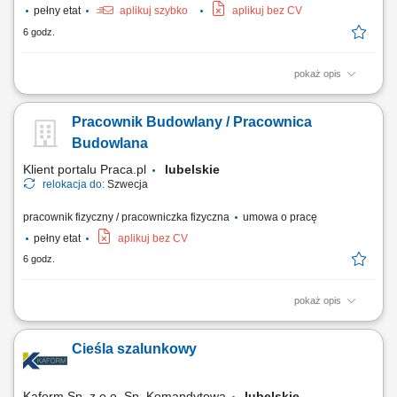
pełny etat
aplikuj szybko
aplikuj bez CV
6 godz.
pokaż opis
Opis stanowiska: Wykonywanie badań diagnostycznych oraz
lokalizowanie usterek w układach mechanicznych pojazdów. Wymiana
Pracownik Budowlany / Pracownica
elementów eksploatacyjnych, w tym podzespołów układu
hamulcowego, sprzęgieł oraz elementów zawieszenia. Prowadzenie
Budowlana
kompleksowych przeglądów okresowych i prac...
Klient portalu Praca.pl
lubelskie
relokacja do:
Szwecja
pracownik fizyczny / pracowniczka fizyczna
umowa o pracę
pełny etat
aplikuj bez CV
6 godz.
pokaż opis
Asystowanie przy montażu konstrukcji ciesielskich, przygotowywaniu
zbrojeń oraz wylewaniu elementów żelbetowych. Realizowanie zadań z
Cieśla szalunkowy
zakresu prac wykończeniowych, naprawczych i kosmetyki budowlanej
na obiekcie. Dbaniu o stały ład, porządek i bezpieczeństwo w obszarze
prowadzenia robót....
Kaform Sp. z o.o. Sp. Komandytowa
lubelskie