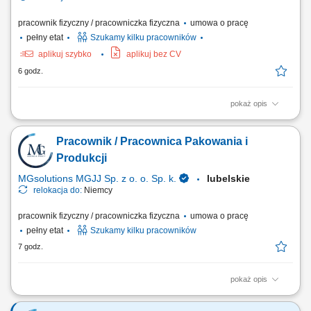
pracownik fizyczny / pracowniczka fizyczna
umowa o pracę
pełny etat
Szukamy kilku pracowników
aplikuj szybko
aplikuj bez CV
6 godz.
pokaż opis
Montaż instalacji elektrycznych zgodnie z dokumentacją i
obowiązującymi standardami. Wykonywanie prac montażowych na
Pracownik / Pracownica Pakowania i
realizowanych inwestycjach. Dbanie o jakość i terminowość
wykonywanych prac. Przestrzeganie zasad bezpieczeństwa podczas
Produkcji
realizacji zadań.
MGsolutions MGJJ Sp. z o. o. Sp. k.
lubelskie
relokacja do:
Niemcy
pracownik fizyczny / pracowniczka fizyczna
umowa o pracę
pełny etat
Szukamy kilku pracowników
7 godz.
pokaż opis
Zakres obowiązków: Wykonywanie prostych prac produkcyjnych przy
linii. Pakowanie, sortowanie i układanie produktów. Wsparcie procesu