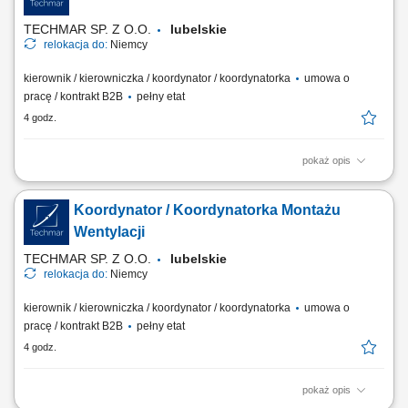
magazynowych i logistycznych, dbanie o ciągłość pracy produkcji oraz
terminową realizację zadań,...
TECHMAR SP. Z O.O.
lubelskie
relokacja do:
Niemcy
kierownik / kierowniczka / koordynator / koordynatorka
umowa o
pracę / kontrakt B2B
pełny etat
4 godz.
pokaż opis
Miejsce pracy: Niemcy Twoje zadania: Organizacja i koordynacja pracy
ekipy monterów wentylacji. Współpraca z niemieckim Bauleiterem.
Koordynator / Koordynatorka Montażu
Nadzór nad jakością i terminowością prac. Wsparcie zespołu podczas
montażu. Przygotowywanie obmiarów (Aufmaß). Przygotowywanie
Wentylacji
robót dodatkowych...
TECHMAR SP. Z O.O.
lubelskie
relokacja do:
Niemcy
kierownik / kierowniczka / koordynator / koordynatorka
umowa o
pracę / kontrakt B2B
pełny etat
4 godz.
pokaż opis