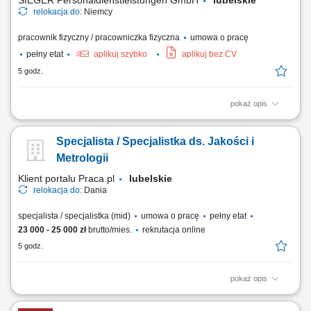
SIEGER Personaldienstleistungen GmbH
lubelskie
relokacja do:
Niemcy
pracownik fizyczny / pracowniczka fizyczna
umowa o pracę
pełny etat
aplikuj szybko
aplikuj bez CV
5 godz.
pokaż opis
Zakres obowiązków montaż bram przemysłowych, montaż systemów
wentylacyjnych, prace ślusarskie i montażowe, obsługa elektronarzędzi,
Specjalista / Specjalistka ds. Jakości i
praca zgodnie z dokumentacją techniczną, dbanie o jakość wykonania i
porządek na miejscu pracy.
Metrologii
Klient portalu Praca.pl
lubelskie
relokacja do:
Dania
specjalista / specjalistka (mid)
umowa o pracę
pełny etat
23 000 - 25 000 zł
brutto/mies.
rekrutacja online
5 godz.
pokaż opis
Realizacja pomiarów detali i narzędzi przy wykorzystaniu
nowoczesnych systemów metrologicznych. Programowanie i obsługa