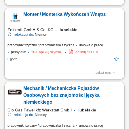
Zakres obowiązków Doświadczenie oraz samodzielność w pracach:
malarskich (malowanie tradycyjne i natryskowe), tapeciarskich (raufaza
Monter / Monterka Wykończeń Wnętrz
i flizelina), przygotowanie podłoża (szlifowanie, gruntowanie,
szpachlowanie, akrylowanie).
Zeitkraft GmbH & Co. KG
lubelskie
relokacja do:
Niemcy
pracownik fizyczny / pracowniczka fizyczna
umowa o pracę
pełny etat
aplikuj szybko
aplikuj bez CV
6 godz.
pokaż opis
Opis stanowiska: Wykonywanie prac malarskich i natryskowych zgodnie
ze standardami, Tapetowanie oraz przygotowanie powierzchni do
Mechanik / Mechaniczka Pojazdów
wykończenia, Szlifowanie, szpachlowanie i inne prace
przygotowawcze, Dbałość o terminową realizację zadań i wysoką
Osobowych bez znajomości języka
jakość wykonania, Udział w projektach...
niemieckiego
Gib Gas Pawel kfz Werkstatt GmbH
lubelskie
relokacja do:
Niemcy
pracownik fizyczny / pracowniczka fizyczna
umowa o pracę