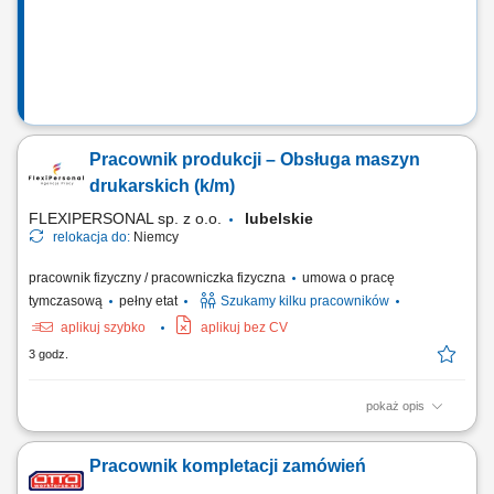
wykorzystania składników kuchennych. Ścisła...
Pracownik produkcji – Obsługa maszyn
drukarskich (k/m)
FLEXIPERSONAL sp. z o.o.
lubelskie
relokacja do:
Niemcy
pracownik fizyczny / pracowniczka fizyczna
umowa o pracę
tymczasową
pełny etat
Szukamy kilku pracowników
aplikuj szybko
aplikuj bez CV
3 godz.
pokaż opis
Zakres obowiązków Obsługa i ustawianie maszyn drukarskich;
Przygotowywanie maszyn do realizacji zleceń produkcyjnych; Kontrola
Pracownik kompletacji zamówień
jakości wykonywanych wydruków oraz bieżące usuwanie niezgodności
jakościowych; Nadzór nad prawidłowym przebiegiem procesu