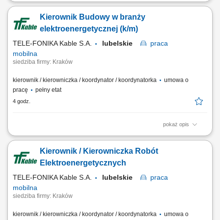
Miejsce pracy: Niemcy Zakres obowiązków: Zarządzanie pracą ekipy
realizującej montaż instalacji wentylacyjnych. Koordynowanie działań z
Kierownik Budowy w branży
przedstawicielami inwestycji i kierownictwem budowy. Kontrola jakości
wykonania oraz terminowości prowadzonych robót. Udział w pracach
elektroenergetycznej (k/m)
montażowych i...
TELE-FONIKA Kable S.A.
lubelskie
praca
mobilna
siedziba firmy: Kraków
kierownik / kierowniczka / koordynator / koordynatorka
umowa o
pracę
pełny etat
4 godz.
pokaż opis
Miejsce pracy stacjonarnej: Kraków lub Myślenice oraz budowy na
terenie całej Polski Forma zatrudnienia: umowa o pracę Twój zakres
Kierownik / Kierowniczka Robót
obowiązków Pełnienie funkcji Kierownika Budowy podczas realizacji
obiektów elektroenergetycznych, szczególne budowy linii kablowych
Elektroenergetycznych
elektroenergetycznych min...
TELE-FONIKA Kable S.A.
lubelskie
praca
mobilna
siedziba firmy: Kraków
kierownik / kierowniczka / koordynator / koordynatorka
umowa o