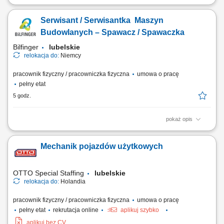
Twój zakres obowiązków: spawanie konstrukcji stalowych;
przygotowanie elementów do spawania według rysunku; naprawa
Serwisant / Serwisantka Maszyn
sprzętu ciężkiego (koparek, ładowarek, wiertnic, torkretnic i innego
sprzętu stosowanego przy budowie tuneli) usuwanie usterek napędów
Budowlanych – Spawacz / Spawaczka
hydraulicznych; kontrola stanu...
Bilfinger
lubelskie
relokacja do:
Niemcy
pracownik fizyczny / pracowniczka fizyczna
umowa o pracę
pełny etat
5 godz.
pokaż opis
Opis stanowiska: Wykonywanie prac spawalniczych przy konstrukcjach
stalowych i elementach maszyn. Przygotowywanie części do spawania
Mechanik pojazdów użytkowych
na podstawie rysunku technicznego. Naprawa i konserwacja sprzętu
budowlanego oraz urządzeń wykorzystywanych podczas realizacji
inwestycji. Usuwanie usterek...
OTTO Special Staffing
lubelskie
relokacja do:
Holandia
pracownik fizyczny / pracowniczka fizyczna
umowa o pracę
pełny etat
rekrutacja online
aplikuj szybko
aplikuj bez CV