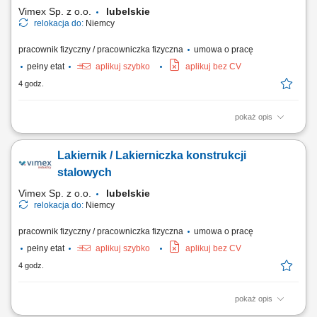
ślusarskich; Montaż konstrukcji stalowych,...
Vimex Sp. z o.o.
lubelskie
relokacja do:
Niemcy
pracownik fizyczny / pracowniczka fizyczna
umowa o pracę
pełny etat
aplikuj szybko
aplikuj bez CV
4 godz.
pokaż opis
Zakres obowiązków: oczyszczanie i wykańczanie odlewów wykonanych
z aluminium; wykonywanie prac szlifierskich przy użyciu podstawowych
Lakiernik / Lakierniczka konstrukcji
narzędzi i urządzeń; kontrola jakości wykonywanych elementów na
swoim stanowisku pracy; dbanie o wysoką jakość oraz zgodność
stalowych
produktu z wymaganiami.
Vimex Sp. z o.o.
lubelskie
relokacja do:
Niemcy
pracownik fizyczny / pracowniczka fizyczna
umowa o pracę
pełny etat
aplikuj szybko
aplikuj bez CV
4 godz.
pokaż opis
Zakres obowiązków: przygotowywanie elementów stalowych do