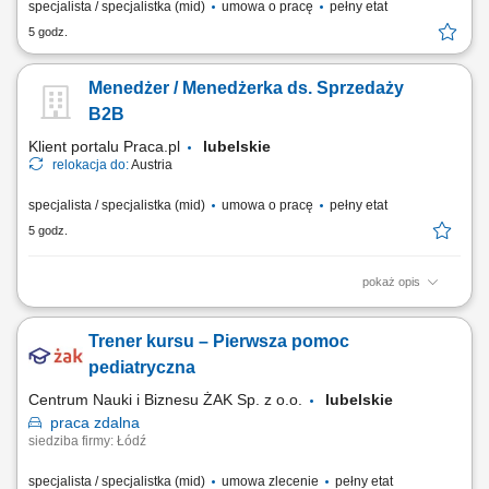
specjalista / specjalistka (mid)
umowa o pracę
pełny etat
5 godz.
Menedżer / Menedżerka ds. Sprzedaży
B2B
Klient portalu Praca.pl
lubelskie
relokacja do:
Austria
specjalista / specjalistka (mid)
umowa o pracę
pełny etat
5 godz.
pokaż opis
Sprzedaż szerokiej gamy nowych i używanych pojazdów użytkowych
(ciągniki siodłowe, naczepy) bez ograniczeń co do marki; Kompleksowe
Trener kursu – Pierwsza pomoc
doradztwo dla klientów B2B w zakresie zarządzania flotą oraz
finansowania; Aktywne rozwijanie i pozyskiwanie nowych rynków
pediatryczna
sprzedażowych; Współpraca z...
Centrum Nauki i Biznesu ŻAK Sp. z o.o.
lubelskie
praca
zdalna
siedziba firmy: Łódź
specjalista / specjalistka (mid)
umowa zlecenie
pełny etat