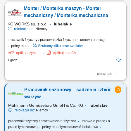
procesu śrutowania; oczyszczanie powierzchni konstrukcji stalowych z
Monter / Monterka maszyn - Monter
rdzy i innych zanieczyszczeń; wykonywanie prac związanych ze
śrutowaniem konstrukcji stalowych; przygotowanie elementów do
mechaniczny / Monterka mechaniczna
dalszej obróbki, w tym zabezpieczanie i...
KC WORKS sp. z o.o.
lubelskie
relokacja do:
Niemcy
pracownik fizyczny / pracowniczka fizyczna
umowa o pracę
pełny etat
Szukamy kilku pracowników
aplikuj szybko
aplikuj bez CV
4 godz.
pokaż opis
Praca obejmuje międzynarodowe montaże, instalacje oraz prace
serwisowe u klientów, głównie na terenie Europy. Zakres obowiązków
Pracownik sezonowy – sadzenie i zbiór
Montaż mechaniczny maszyn i urządzeń przemysłowych; Montaż
podzespołów mechanicznych, konstrukcji stalowych, rurociągów,
warzyw
wentylatorów, zaworów oraz innych...
Mählmann Gemüsebau GmbH & Co. KG
lubelskie
relokacja do:
Niemcy
pracownik fizyczny / pracowniczka fizyczna
umowa o pracę / o
pracę tymczasową
pełny etat / tymczasowa/dodatkowa