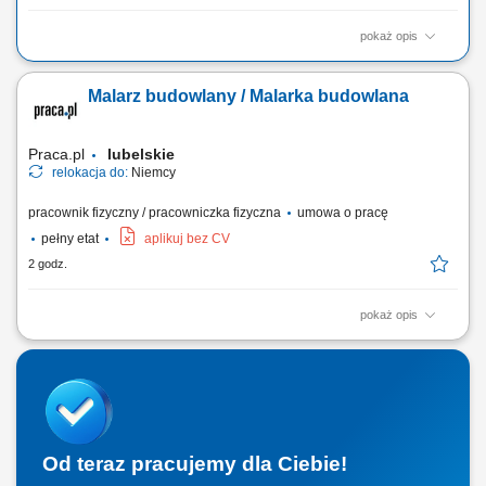
pokaż opis
Otrzymujesz pełną stawkę godzinową brutto w wysokości 16,36 €. Na tę
kwotę składa się podstawowe wynagrodzenie w wysokości 15,15 € za
Malarz budowlany / Malarka budowlana
godzinę oraz dodatek ADV, dodatek urlopowy i udział w zyskach. W
zależności od Twoich obowiązków możesz też otrzymać dodatkowe
dodatki, takie...
Praca.pl
lubelskie
relokacja do:
Niemcy
pracownik fizyczny / pracowniczka fizyczna
umowa o pracę
pełny etat
aplikuj bez CV
2 godz.
pokaż opis
Opis stanowiska: Kompleksowe wykonywanie prac malarskich i
remontowo-wykończeniowych. Przygotowanie powierzchni poprzez
szlifowanie i szpachlowanie. Malowanie wnętrz oraz fasad budynków.
Realizacja prac elewacyjnych i dociepleniowych dla obiektów
budowlanych. Praca zgodnie z projektem oraz...
Od teraz pracujemy dla Ciebie!