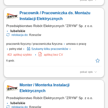
Zakres obowiązków: Realizacja prac szalunkowych przy ścianach,
stropach i słupach. Obsługa systemów szalunkowych oraz praca przy
Pracownik / Pracowniczka ds. Montażu
montażu prefabrykatów betonowych. Wsparcie prac betonowych na
placu budowy. Wykonywanie zadań zgodnie z dokumentacją
Instalacji Elektrycznych
techniczną i budowlaną.
Przedsiębiorstwo Robót Elektrycznych "ZRYW" Sp. z o.o.
lubelskie
relokacja do:
Rzeszów
pracownik fizyczny / pracowniczka fizyczna
umowa o pracę
pełny etat
Szukamy kilku pracowników
aplikuj szybko
aplikuj bez CV
6 godz.
pokaż opis
Montaż instalacji elektrycznych zgodnie z dokumentacją techniczną.
Dbanie o jakość i bezpieczeństwo wykonywanych prac. Współpraca z
Monter / Monterka Instalacji
zespołem podczas realizacji inwestycji.
Elektrycznych
Przedsiębiorstwo Robót Elektrycznych "ZRYW" Sp. z o.o.
lubelskie
relokacja do:
Rzeszów