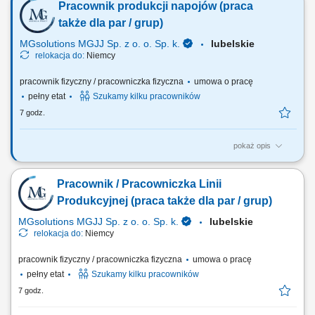
Pracownik produkcji napojów (praca
produkcyjnego w zadaniach pomocniczych. Kontrola wizualna jakości
produktów. Utrzymanie porządku na stanowisku pracy.
także dla par / grup)
MGsolutions MGJJ Sp. z o. o. Sp. k.
lubelskie
relokacja do:
Niemcy
pracownik fizyczny / pracowniczka fizyczna
umowa o pracę
pełny etat
Szukamy kilku pracowników
7 godz.
pokaż opis
Opis stanowiska Proste prace produkcyjne przy taśmie (np. obsługa
prostych maszyn) Pakowanie napojów; Etykietowanie; Kontrola jakości;
Pracownik / Pracowniczka Linii
Inne prace pomocnicze;
Produkcyjnej (praca także dla par / grup)
MGsolutions MGJJ Sp. z o. o. Sp. k.
lubelskie
relokacja do:
Niemcy
pracownik fizyczny / pracowniczka fizyczna
umowa o pracę
pełny etat
Szukamy kilku pracowników
7 godz.