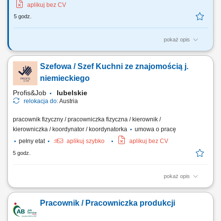
aplikuj bez CV
5 godz.
pokaż opis
Praca sezonowa - sadzenie, zbiór warzyw od 12 sierpnia 2026 Wymiar
pracy: sezonowa, umowa o pracę Opis stanowiska: Praca odbywa się w
Szefowa / Szef Kuchni ze znajomością j.
systemie akordu grupowego, indywidualnego (zbiór warzyw, sadzenie)
oraz na godziny (od 13,90€/godz. netto-inne prace np. kierowca,
niemieckiego
brygadzista,…) Wymagania:...
Profis&Job
lubelskie
relokacja do:
Austria
pracownik fizyczny / pracowniczka fizyczna / kierownik /
kierowniczka / koordynator / koordynatorka
umowa o pracę
pełny etat
aplikuj szybko
aplikuj bez CV
5 godz.
pokaż opis
Wymagania: Doświadczenie jako szef kuchni. Znajomość kuchni
według menu naszego lokalu. Umiejętność pracy w zespole i
Pracownik / Pracowniczka produkcji
odpowiedzialne wykonywanie zadań. Przestrzeganie przepisów
higieny. Mile widziane wykształcenie kucharskie, jednak doświadczenie