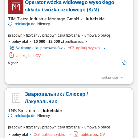
Operator wózka widłowego wysokiego
maszyn współrzędnościowych oraz analiza uzyskanych wyników.
Przygotowywanie raportów jakościowych i dokumentacji kontrolnej.
składu / wózka czołowego (K/M)
Współpraca z działami produkcyjnymi w...
TIM Tietze Industrie Montage GmbH
lubelskie
relokacja do:
Niemcy
pracownik fizyczny / pracowniczka fizyczna
umowa o pracę
pełny etat
10 000 - 12 000 zł
brutto/mies.
Szukamy kilku pracowników
aplikuj szybko
aplikuj bez CV
5 godz.
pokaż opis
Zadania: obsługa wózków widłowych wysokiego składu; obsługa
wózków czołowych (frontowych) transport oraz składowanie części do
Зварювальник / Слюсар /
wagonów kolejowych; załadunek i rozładunek towarów; przestrzeganie
zasad bezpieczeństwa oraz obowiązujących procedur;
Лакувальник
TNS Sp. z o.o.
lubelskie
relokacja do:
Niemcy
pracownik fizyczny / pracowniczka fizyczna
umowa o pracę
pełny etat
aplikuj szybko
aplikuj bez CV