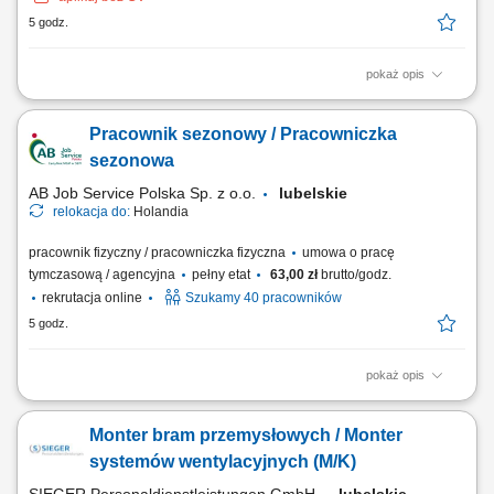
5 godz.
pokaż opis
Twoje codzienne zadania Ty będziesz być odpowiedzialnym za
naprawa i kontrola ciężkiego sprzętu do recyklingu . Będziesz:
Pracownik sezonowy / Pracowniczka
Diagnozować i usuwać usterki w złożonych układach hydraulicznych i
mechanicznych; Serwisować i naprawiać elektryczne układy napędowe
sezonowa
oraz komponenty...
AB Job Service Polska Sp. z o.o.
lubelskie
relokacja do:
Holandia
pracownik fizyczny / pracowniczka fizyczna
umowa o pracę
tymczasową / agencyjna
pełny etat
63,00 zł
brutto/godz.
rekrutacja online
Szukamy 40 pracowników
5 godz.
pokaż opis
Opis stanowiska Ręczny zbiór jabłek i gruszek w nowoczesnych
sadach. Zbieranie owoców z wykorzystaniem platform sadowniczych
Monter bram przemysłowych / Monter
oraz drabin. Wstępna selekcja i przygotowanie owoców do transportu.
Układanie zebranych owoców w skrzynkach zgodnie z obowiązującymi
systemów wentylacyjnych (M/K)
standardami. Praca na świeżym...