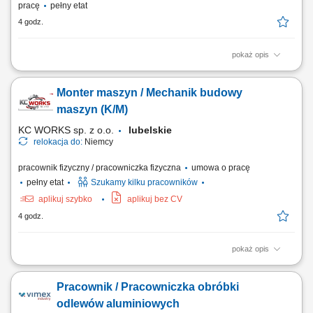
pracę
pełny etat
4 godz.
pokaż opis
Miejsce pracy stacjonarnej: Kraków lub Myślenice oraz budowy na
terenie całej Polski Forma zatrudnienia: umowa o pracę Opis
Monter maszyn / Mechanik budowy
stanowiska kompleksowe prowadzenie projektów
elektroenergetycznych związanych z liniami kablowymi WN i
maszyn (K/M)
magazynami energii; nadzór nad realizacją robót elektrycznych...
KC WORKS sp. z o.o.
lubelskie
relokacja do:
Niemcy
pracownik fizyczny / pracowniczka fizyczna
umowa o pracę
pełny etat
Szukamy kilku pracowników
aplikuj szybko
aplikuj bez CV
4 godz.
pokaż opis
Praca będzie wykonywana w naszej lokalizacji produkcyjnej i
montażowej w Lindern w Niemczech. Zakres obowiązków: Montaż
Pracownik / Pracowniczka obróbki
maszyn oraz podzespołów mechanicznych; Montaż elementów zgodnie
z dokumentacją techniczną; Wykonywanie prac mechanicznych i
odlewów aluminiowych