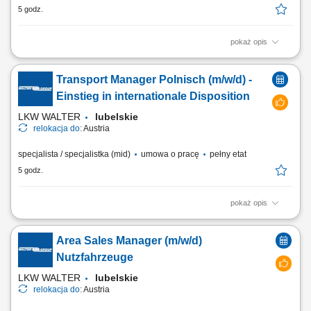
5 godz.
pokaż opis
ЗВАРЮВАЛЬНИКИ - зварювання напівавтоматом MAG 135 всі
позиції; СЛЮСАР – шліфування, зачистка зварних швів; МОНТАЖ –
Transport Manager Polnisch (m/w/d) -
уміння читати технічний рисунок; монтаж металоконструкцій;
ФАРБУВАЛЬНИК - фарбування пістолетом; ЕЛЕКТРИК -
Einstieg in internationale Disposition
МОНТАЖНИК - монтаж електроустановки.
LKW WALTER
lubelskie
relokacja do:
Austria
specjalista / specjalistka (mid)
umowa o pracę
pełny etat
5 godz.
pokaż opis
Stellenbeschreibung Deine Aufgaben Transportabwicklung: Nach der
übergeordneten Transportplanung übernimmst du die tägliche
Area Sales Manager (m/w/d)
Disposition und begleitest internationale Transporte zuverlässig durch
die operative Abwicklung; Wirtschaftliche Entscheidungen: Du
Nutzfahrzeuge
vergleichst verfügbare...
LKW WALTER
lubelskie
relokacja do:
Austria