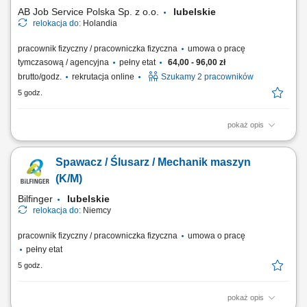
jest kluczowe. Podstawowa znajomość...
AB Job Service Polska Sp. z o.o.
lubelskie
relokacja do:
Holandia
pracownik fizyczny / pracowniczka fizyczna
umowa o pracę
tymczasową / agencyjna
pełny etat
64,00 - 96,00 zł
brutto/godz.
rekrutacja online
Szukamy 2 pracowników
5 godz.
pokaż opis
Opis stanowiska Praca przy produkcji gotowych produktów
spożywczych, takich jak naleśniki i poffertjes. Pakowanie wyrobów oraz
Spawacz / Ślusarz / Mechanik maszyn
przygotowywanie produktów do dalszej wysyłki. Kontrola jakości
produktów zgodnie z obowiązującymi standardami. Dbanie o czystość i
(K/M)
porządek na stanowisku pracy....
Bilfinger
lubelskie
relokacja do:
Niemcy
pracownik fizyczny / pracowniczka fizyczna
umowa o pracę
pełny etat
5 godz.
pokaż opis