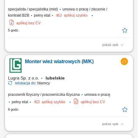
specjalista / specjalistka (mid)
umowa o pracę / zlecenie /
kontrakt B2B
pełny etat
aplikuj szybko
aplikuj bez CV
5 godz.
pokaż opis
Opis stanowiska: Prowadzenie konsultacji i wsparcia psychologicznego
zgodnie z zakresem psychologii transportu. Budowanie profesjonalnych
Monter wież wiatrowych (M/K)
relacji z klientami oraz dbanie o wysoką jakość obsługi. Korzystanie z
nowoczesnych narzędzi cyfrowych wspierających codzienną pracę.
Udział w...
Lugra Sp. z o.o.
lubelskie
relokacja do:
Niemcy
pracownik fizyczny / pracowniczka fizyczna
umowa o pracę
pełny etat
aplikuj szybko
aplikuj bez CV
6 godz.
pokaż opis
Twój zakres obowiązków montaż wież wiatrowych, montaż
prefabrykowanych elementów betonowych; Wymagania brak