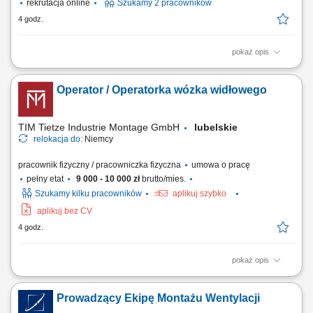
rekrutacja online
Szukamy 2 pracowników
4 godz.
pokaż opis
Opis stanowiska obsługa wózków widłowych typu reachtruck oraz
heftruck, transport palet z produktami spożywczymi pomiędzy strefami
Operator / Operatorka wózka widłowego
magazynu i chłodni, rozmieszczanie towarów na regałach wysokiego
składowania, załadunek i rozładunek pojazdów dostawczych,
kompletowanie zamówień zgodnie...
TIM Tietze Industrie Montage GmbH
lubelskie
relokacja do:
Niemcy
pracownik fizyczny / pracowniczka fizyczna
umowa o pracę
pełny etat
9 000 - 10 000 zł
brutto/mies.
Szukamy kilku pracowników
aplikuj szybko
aplikuj bez CV
4 godz.
pokaż opis
Opis stanowiska: obsługa wózka transportowego lub pojazdu
logistycznego na terenie zakładu, dostarczanie komponentów i
Prowadzący Ekipę Montażu Wentylacji
materiałów na linię produkcyjną, realizacja bieżących zadań