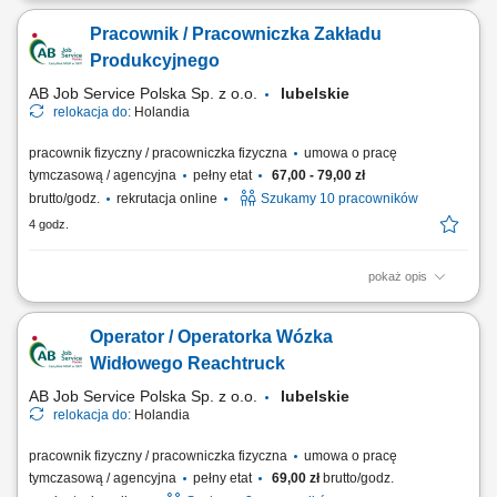
kompletację produktów w magazynie. Obsługa skanerów
Pracownik / Pracowniczka Zakładu
magazynowych i systemów wspierających kompletację. Transport
produktów przy wykorzystaniu wózków magazynowych.
Produkcyjnego
Przygotowywanie przesyłek i palet do wysyłki. Kontrola jakości...
AB Job Service Polska Sp. z o.o.
lubelskie
relokacja do:
Holandia
pracownik fizyczny / pracowniczka fizyczna
umowa o pracę
tymczasową / agencyjna
pełny etat
67,00 - 79,00 zł
brutto/godz.
rekrutacja online
Szukamy 10 pracowników
4 godz.
pokaż opis
Opis stanowiska wykonywanie prac produkcyjnych w zakładzie
przetwórstwa drobiu, zawieszanie drobiu na linii produkcyjnej zgodnie z
Operator / Operatorka Wózka
obowiązującymi procedurami, dbanie o porządek i czystość stanowiska
pracy, przestrzeganie zasad bezpieczeństwa oraz standardów jakości,
Widłowego Reachtruck
współpraca z...
AB Job Service Polska Sp. z o.o.
lubelskie
relokacja do:
Holandia
pracownik fizyczny / pracowniczka fizyczna
umowa o pracę
tymczasową / agencyjna
pełny etat
69,00 zł
brutto/godz.