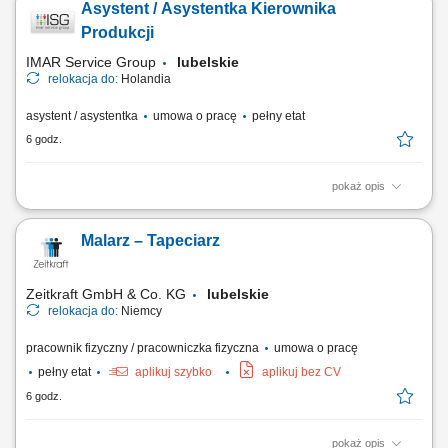
Asystent / Asystentka Kierownika
przeciwwskazań do pracy na wysokości; prawo jazdy kat.B;
odpowiedzialność, umiejętność pracy w zespole; mile widziane
Produkcji
doświadczenie w branży budowlanej lub montażowej (dla...
IMAR Service Group
lubelskie
relokacja do:
Holandia
asystent / asystentka
umowa o pracę
pełny etat
6 godz.
pokaż opis
Opis stanowiska: Planowanie i bieżąca koordynacja procesów
produkcyjnych w zakładzie. Zarządzanie zespołem produkcyjnym i
Malarz – Tapeciarz
logistycznym liczącym 10–20 osób. Nadzór nad realizacją planów
produkcyjnych oraz terminowością zadań. Kontrola jakości produktów
oraz przestrzeganie...
Zeitkraft GmbH & Co. KG
lubelskie
relokacja do:
Niemcy
pracownik fizyczny / pracowniczka fizyczna
umowa o pracę
pełny etat
aplikuj szybko
aplikuj bez CV
6 godz.
pokaż opis