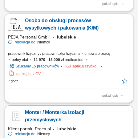
pokaż opis
Zakres obowiązków: Wykonywanie prostych prac produkcyjnych przy
linii produkcyjnej; Obsługa podstawowych urządzeń i maszyn
Osoba do obsługi procesów
produkcyjnych; Pakowanie oraz etykietowanie napojów; Kontrola
jakości produktów; Realizacja bieżących prac pomocniczych na terenie
wysyłkowych i pakowania (K/M)
zakładu;
PEJA Personal GmbH
lubelskie
relokacja do:
Niemcy
pracownik fizyczny / pracowniczka fizyczna
umowa o pracę
pełny etat
11 970 - 13 000 zł
brutto/mies.
Szukamy 15 pracowników
aplikuj szybko
aplikuj bez CV
7 godz.
pokaż opis
Opis stanowiska Sprawne realizowanie i kompletowanie zamówień
asortymentu tekstylnego według wskazań systemowych.
Monter / Monterka izolacji
Zabezpieczanie towarów, pakowanie przesyłek oraz nanoszenie
oznaczeń logistycznych przed wysyłką do odbiorcy. Bieżące
przemysłowych
posługiwanie się bezprzewodowym skanerem kodów...
Klient portalu Praca.pl
lubelskie
relokacja do:
Niemcy