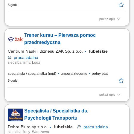
5 godz.
pokaż opis
Nazwa kursu: Pierwsza pomoc pediatryczna Czas trwania: 6 godzin
dydaktycznych Region: cała Polska
Trener kursu – Pierwsza pomoc
przedmedyczna
Centrum Nauki i Biznesu ŻAK Sp. z o.o.
lubelskie
praca
zdalna
siedziba firmy: Łódź
specjalista / specjalistka (mid)
umowa zlecenie
pełny etat
5 godz.
pokaż opis
Nazwa kursu: Pierwsza pomoc przedmedyczna Czas trwania: 8 godzin
dydaktycznych Region: cała Polska
Specjalista / Specjalistka ds.
Psychologii Transportu
Dobre Biuro sp z o.o.
lubelskie
praca
zdalna
siedziba firmy: Warszawa