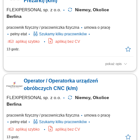
Frezarki) (k/m)
FLEXIPERSONAL sp. z o.o.
Niemcy, Okolice
Berlina
pracownik fizyczny / pracowniczka fizyczna
umowa o pracę
pełny etat
Szukamy kilku pracowników
aplikuj szybko
aplikuj bez CV
13 godz.
pokaż opis
Opis stanowiska: Bieżąca obsługa tokarek lub frezarek numerycznych w
zakładzie produkcyjnym; Wdrażanie gotowych kodów i programów
Operator / Operatorka urządzeń
produkcyjnych bez konieczności ich pisania; Sprawne mocowanie
materiału oraz ustawianie półfabrykatów w przestrzeni roboczej;
obróbczych CNC (k/m)
Korygowanie i stała kontrola...
FLEXIPERSONAL sp. z o.o.
Niemcy, Okolice
Berlina
pracownik fizyczny / pracowniczka fizyczna
umowa o pracę
pełny etat
Szukamy kilku pracowników
aplikuj szybko
aplikuj bez CV
13 godz.