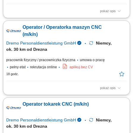
pokaż opis
Opis stanowiska: Bazowanie, montaż i uzbrajanie elementów w
uchwytach obrabiarek; Praca na gotowych programach – wgrywanie
Operator / Operatorka maszyn CNC
ustaleń i start cyklu produkcyjnego; Prowadzenie nadzoru nad
parametrami obróbki i stanem narzędzi; Weryfikacja wymiarowa
(m/k/n)
wykonywanych części zgodnie z kartą...
Dremo Personaldienstleistung GmbH
Niemcy,
ok. 30 km od Drezna
pracownik fizyczny / pracowniczka fizyczna
umowa o pracę
pełny etat
rekrutacja online
aplikuj bez CV
18 godz.
pokaż opis
Nasz klient poszerza zespół i poszukuje doświadczonych operatorów
CNC oraz programistów maszyn CNC, którzy posiadają praktyczne
Operator tokarek CNC (m/k/n)
umiejętności w obsłudze i ustawianiu urządzeń CNC oraz chcą pracować
w nowoczesnym, dobrze wyposażonym środowisku produkcyjnym.
Zakres obowiązków:...
Dremo Personaldienstleistung GmbH
Niemcy,
ok. 30 km od Drezna