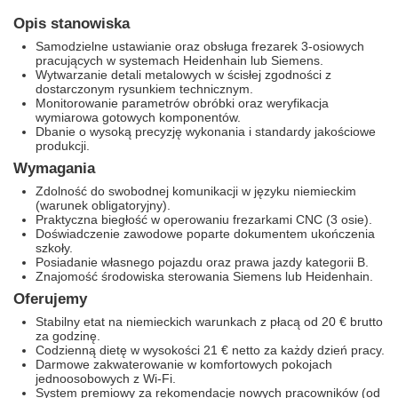
Opis stanowiska
Samodzielne ustawianie oraz obsługa frezarek 3-osiowych
pracujących w systemach Heidenhain lub Siemens.
Wytwarzanie detali metalowych w ścisłej zgodności z
dostarczonym rysunkiem technicznym.
Monitorowanie parametrów obróbki oraz weryfikacja
wymiarowa gotowych komponentów.
Dbanie o wysoką precyzję wykonania i standardy jakościowe
produkcji.
Wymagania
Zdolność do swobodnej komunikacji w języku niemieckim
(warunek obligatoryjny).
Praktyczna biegłość w operowaniu frezarkami CNC (3 osie).
Doświadczenie zawodowe poparte dokumentem ukończenia
szkoły.
Posiadanie własnego pojazdu oraz prawa jazdy kategorii B.
Znajomość środowiska sterowania Siemens lub Heidenhain.
Oferujemy
Stabilny etat na niemieckich warunkach z płacą od 20 € brutto
za godzinę.
Codzienną dietę w wysokości 21 € netto za każdy dzień pracy.
Darmowe zakwaterowanie w komfortowych pokojach
jednoosobowych z Wi-Fi.
System premiowy za rekomendacje nowych pracowników (od