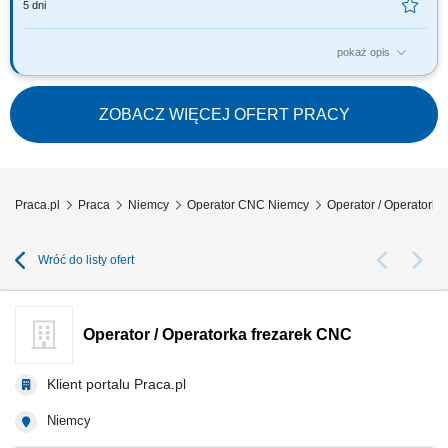
5 dni
pokaż opis
Opis stanowiska: Samodzielna obsługa i nadzór nad pracą maszyn CNC
(tokarek i frezarek). Ustawianie parametrów obróbki i monitorowanie
procesu produkcji. Kontrola jakości wykonanych elementów zgodnie z
ZOBACZ WIĘCEJ OFERT PRACY
rysunkiem technicznym i normami. Wykonywanie bieżących korekt i
drobnych prac...
Praca.pl
Praca
Niemcy
Operator CNC Niemcy
Operator / Operatorka
Wróć do listy ofert
Operator / Operatorka frezarek CNC
Klient portalu Praca.pl
Niemcy