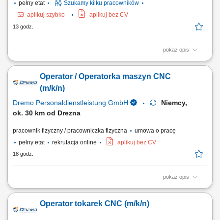
pełny etat
Szukamy kilku pracowników
aplikuj szybko
aplikuj bez CV
13 godz.
pokaż opis
Opis stanowiska: Bazowanie, montaż i uzbrajanie elementów w
uchwytach obrabiarek; Praca na gotowych programach – wgrywanie
Operator / Operatorka maszyn CNC
ustaleń i start cyklu produkcyjnego; Prowadzenie nadzoru nad
parametrami obróbki i stanem narzędzi; Weryfikacja wymiarowa
(m/k/n)
wykonywanych części zgodnie z kartą...
Dremo Personaldienstleistung GmbH
Niemcy,
ok. 30 km od Drezna
pracownik fizyczny / pracowniczka fizyczna
umowa o pracę
pełny etat
rekrutacja online
aplikuj bez CV
18 godz.
pokaż opis
Nasz klient poszerza zespół i poszukuje doświadczonych operatorów
CNC oraz programistów maszyn CNC, którzy posiadają praktyczne
Operator tokarek CNC (m/k/n)
umiejętności w obsłudze i ustawianiu urządzeń CNC oraz chcą
pracować w nowoczesnym, dobrze wyposażonym środowisku