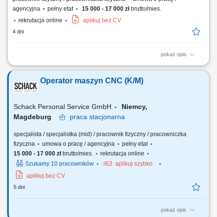
agencyjna
pełny etat
15 000 - 17 000 zł
brutto/mies.
rekrutacja online
aplikuj bez CV
4 dni
pokaż opis
Samodzielna obsługa tokarek i frezarek CNC. Ustawianie parametrów
obróbki oraz nadzorowanie procesu produkcyjnego. Kontrola jakości
Operator maszyn CNC (K/M)
wykonywanych elementów zgodnie z rysunkiem technicznym.
Wprowadzanie bieżących korekt oraz wykonywanie podstawowej
konserwacji maszyn. Dbanie o porządek i...
Schack Personal Service GmbH
Niemcy,
Magdeburg
praca
stacjonarna
specjalista / specjalistka (mid) / pracownik fizyczny / pracowniczka
fizyczna
umowa o pracę / agencyjna
pełny etat
15 000 - 17 000 zł
brutto/mies.
rekrutacja online
Szukamy 10 pracowników
aplikuj szybko
aplikuj bez CV
5 dni
pokaż opis