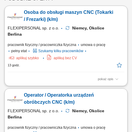
Osoba do obsługi maszyn CNC (Tokarki
/ Frezarki) (k/m)
FLEXIPERSONAL sp. z o.o.
Niemcy, Okolice
Berlina
pracownik fizyczny / pracowniczka fizyczna
umowa o pracę
pełny etat
Szukamy kilku pracowników
aplikuj szybko
aplikuj bez CV
13 godz.
pokaż opis
Opis stanowiska: Bieżąca obsługa tokarek lub frezarek numerycznych w
zakładzie produkcyjnym; Wdrażanie gotowych kodów i programów
Operator / Operatorka urządzeń
produkcyjnych bez konieczności ich pisania; Sprawne mocowanie
materiału oraz ustawianie półfabrykatów w przestrzeni roboczej;
obróbczych CNC (k/m)
Korygowanie i stała kontrola...
FLEXIPERSONAL sp. z o.o.
Niemcy, Okolice
Berlina
pracownik fizyczny / pracowniczka fizyczna
umowa o pracę