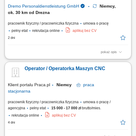
produkcyjnym. Zakres obowiązków:...
Dremo Personaldienstleistung GmbH
Niemcy,
ok. 30 km od Drezna
pracownik fizyczny / pracowniczka fizyczna
umowa o pracę
pełny etat
rekrutacja online
aplikuj bez CV
2 dni
pokaż opis
Obowiązki: Obsługa 3- i 5-osiowych centrów obróbczych oraz tokarek
CNC; Samodzielne przezbrajanie i ustawianie maszyn; Monitorowanie
Operator / Operatorka Maszyn CNC
przebiegu programów oraz wprowadzanie ewentualnych modyfikacji;
Samodzielne przygotowanie narzędzi, w tym pomiary na urządzeniach
do wstępnego ustawiania...
Klient portalu Praca.pl
Niemcy
praca
stacjonarna
pracownik fizyczny / pracowniczka fizyczna
umowa o pracę /
agencyjna
pełny etat
15 000 - 17 000 zł
brutto/mies.
rekrutacja online
aplikuj bez CV
4 dni