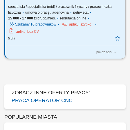
specjalista / specjalistka (mid) / pracownik fizyczny / pracowniczka
fizyczna
umowa o pracę / agencyjna
pełny etat
15 000 - 17 000 zł
brutto/mies.
rekrutacja online
Szukamy 10 pracowników
aplikuj szybko
aplikuj bez CV
5 dni
pokaż opis
Opis stanowiska: Samodzielna obsługa i nadzór nad pracą maszyn
CNC (tokarek i frezarek). Ustawianie parametrów obróbki i
monitorowanie procesu produkcji. Kontrola jakości wykonanych
elementów zgodnie z rysunkiem technicznym i normami. Wykonywanie
bieżących korekt i drobnych prac...
ZOBACZ INNE OFERTY PRACY:
PRACA OPERATOR CNC
POPULARNE MIASTA