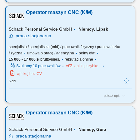
Opis stanowiska: Samodzielna obsługa i nadzór nad pracą maszyn
CNC (tokarek i frezarek). Ustawianie parametrów obróbki i
Operator maszyn CNC (K/M)
monitorowanie procesu produkcji. Kontrola jakości wykonanych
elementów zgodnie z rysunkiem technicznym i normami. Wykonywanie
bieżących korekt i drobnych prac...
Schack Personal Service GmbH
Niemcy, Lipsk
praca
stacjonarna
specjalista / specjalistka (mid) / pracownik fizyczny / pracowniczka
fizyczna
umowa o pracę / agencyjna
pełny etat
15 000 - 17 000 zł
brutto/mies.
rekrutacja online
Szukamy 10 pracowników
aplikuj szybko
aplikuj bez CV
5 dni
pokaż opis
Opis stanowiska: Samodzielna obsługa i nadzór nad pracą maszyn
CNC (tokarek i frezarek). Ustawianie parametrów obróbki i
Operator maszyn CNC (K/M)
monitorowanie procesu produkcji. Kontrola jakości wykonanych
elementów zgodnie z rysunkiem technicznym i normami. Wykonywanie
bieżących korekt i drobnych prac...
Schack Personal Service GmbH
Niemcy, Gera
praca
stacjonarna