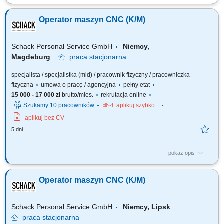
Samodzielna obsługa tokarek i frezarek CNC. Ustawianie parametrów
obróbki oraz nadzorowanie procesu produkcyjnego. Kontrola jakości
Operator maszyn CNC (K/M)
wykonywanych elementów zgodnie z rysunkiem technicznym.
Wprowadzanie bieżących korekt oraz wykonywanie podstawowej
konserwacji maszyn. Dbanie o porządek i...
Schack Personal Service GmbH
Niemcy,
Magdeburg
praca
stacjonarna
specjalista / specjalistka (mid) / pracownik fizyczny / pracowniczka
fizyczna
umowa o pracę / agencyjna
pełny etat
15 000 - 17 000 zł
brutto/mies.
rekrutacja online
Szukamy 10 pracowników
aplikuj szybko
aplikuj bez CV
5 dni
pokaż opis
Opis stanowiska: Samodzielna obsługa i nadzór nad pracą maszyn CNC
(tokarek i frezarek). Ustawianie parametrów obróbki i monitorowanie
Operator maszyn CNC (K/M)
procesu produkcji. Kontrola jakości wykonanych elementów zgodnie z
rysunkiem technicznym i normami. Wykonywanie bieżących korekt i
drobnych prac...
Schack Personal Service GmbH
Niemcy, Lipsk
praca
stacjonarna