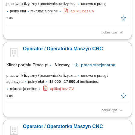
pracownik fizyczny / pracowniczka fizyczna
umowa o pracę
pełny etat
rekrutacja online
aplikuj bez CV
2 dni
pokaż opis
Obowiązki: Obsługa 3- i 5-osiowych centrów obróbczych oraz tokarek
CNC; Samodzielne przezbrajanie i ustawianie maszyn; Monitorowanie
Operator / Operatorka Maszyn CNC
przebiegu programów oraz wprowadzanie ewentualnych modyfikacji;
Samodzielne przygotowanie narzędzi, w tym pomiary na urządzeniach do
wstępnego ustawiania...
Klient portalu Praca.pl
Niemcy
praca
stacjonarna
pracownik fizyczny / pracowniczka fizyczna
umowa o pracę /
agencyjna
pełny etat
15 000 - 17 000 zł
brutto/mies.
rekrutacja online
aplikuj bez CV
4 dni
pokaż opis
Samodzielna obsługa tokarek i frezarek CNC. Ustawianie parametrów
obróbki oraz nadzorowanie procesu produkcyjnego. Kontrola jakości
Operator / Operatorka Maszyn CNC
wykonywanych elementów zgodnie z rysunkiem technicznym.
Wprowadzanie bieżących korekt oraz wykonywanie podstawowej