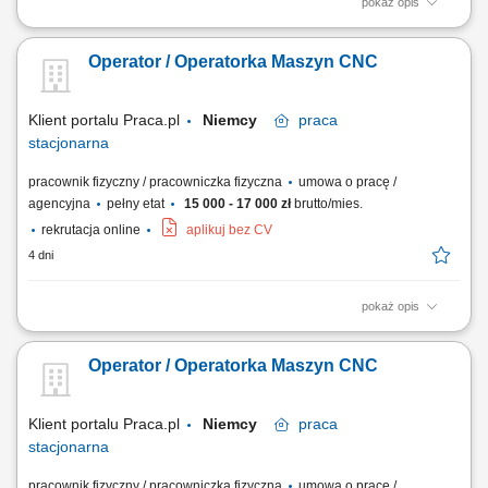
pokaż opis
Samodzielna obsługa tokarek i frezarek CNC. Ustawianie parametrów
obróbki oraz nadzorowanie procesu produkcyjnego. Kontrola jakości
Operator / Operatorka Maszyn CNC
wykonywanych elementów zgodnie z rysunkiem technicznym.
Wprowadzanie bieżących korekt oraz wykonywanie podstawowej
konserwacji maszyn. Dbanie o porządek i...
Klient portalu Praca.pl
Niemcy
praca
stacjonarna
pracownik fizyczny / pracowniczka fizyczna
umowa o pracę /
agencyjna
pełny etat
15 000 - 17 000 zł
brutto/mies.
rekrutacja online
aplikuj bez CV
4 dni
pokaż opis
Samodzielna obsługa tokarek i frezarek CNC. Ustawianie parametrów
obróbki oraz nadzorowanie procesu produkcyjnego. Kontrola jakości
Operator / Operatorka Maszyn CNC
wykonywanych elementów zgodnie z rysunkiem technicznym.
Wprowadzanie bieżących korekt oraz wykonywanie podstawowej
konserwacji maszyn. Dbanie o porządek i...
Klient portalu Praca.pl
Niemcy
praca
stacjonarna
pracownik fizyczny / pracowniczka fizyczna
umowa o pracę /