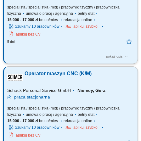
specjalista / specjalistka (mid) / pracownik fizyczny / pracowniczka
fizyczna
umowa o pracę / agencyjna
pełny etat
15 000 - 17 000 zł
brutto/mies.
rekrutacja online
Szukamy 10 pracowników
aplikuj szybko
aplikuj bez CV
5 dni
pokaż opis
Opis stanowiska: Samodzielna obsługa i nadzór nad pracą maszyn CNC
(tokarek i frezarek). Ustawianie parametrów obróbki i monitorowanie
Operator maszyn CNC (K/M)
procesu produkcji. Kontrola jakości wykonanych elementów zgodnie z
rysunkiem technicznym i normami. Wykonywanie bieżących korekt i
drobnych prac...
Schack Personal Service GmbH
Niemcy, Gera
praca
stacjonarna
specjalista / specjalistka (mid) / pracownik fizyczny / pracowniczka
fizyczna
umowa o pracę / agencyjna
pełny etat
15 000 - 17 000 zł
brutto/mies.
rekrutacja online
Szukamy 10 pracowników
aplikuj szybko
aplikuj bez CV