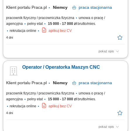
konserwacji maszyn. Dbanie o porządek i...
Klient portalu Praca.pl
Niemcy
praca
stacjonarna
pracownik fizyczny / pracowniczka fizyczna
umowa o pracę /
agencyjna
pełny etat
15 000 - 17 000 zł
brutto/mies.
rekrutacja online
aplikuj bez CV
4 dni
pokaż opis
Samodzielna obsługa tokarek i frezarek CNC. Ustawianie parametrów
obróbki oraz nadzorowanie procesu produkcyjnego. Kontrola jakości
Operator / Operatorka Maszyn CNC
wykonywanych elementów zgodnie z rysunkiem technicznym.
Wprowadzanie bieżących korekt oraz wykonywanie podstawowej
konserwacji maszyn. Dbanie o porządek i...
Klient portalu Praca.pl
Niemcy
praca
stacjonarna
pracownik fizyczny / pracowniczka fizyczna
umowa o pracę /
agencyjna
pełny etat
15 000 - 17 000 zł
brutto/mies.
rekrutacja online
aplikuj bez CV
4 dni
pokaż opis