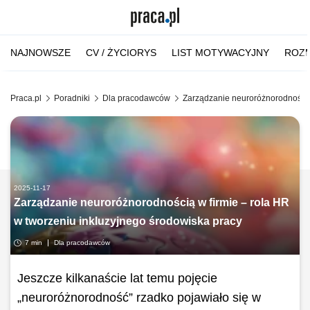
NAJNOWSZE
CV / ŻYCIORYS
LIST MOTYWACYJNY
ROZM
Praca.pl
Poradniki
Dla pracodawców
Zarządzanie neuroróżnorodnością 
2025-11-17
Zarządzanie neuroróżnorodnością w firmie – rola HR
w tworzeniu inkluzyjnego środowiska pracy
7 min
Dla pracodawców
Jeszcze kilkanaście lat temu pojęcie
„neuroróżnorodność” rzadko pojawiało się w