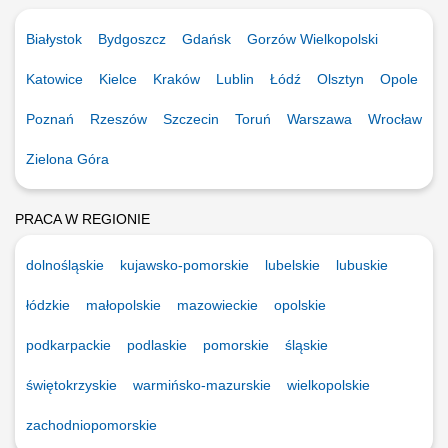
Białystok
Bydgoszcz
Gdańsk
Gorzów Wielkopolski
Katowice
Kielce
Kraków
Lublin
Łódź
Olsztyn
Opole
Poznań
Rzeszów
Szczecin
Toruń
Warszawa
Wrocław
Zielona Góra
PRACA W REGIONIE
dolnośląskie
kujawsko-pomorskie
lubelskie
lubuskie
łódzkie
małopolskie
mazowieckie
opolskie
podkarpackie
podlaskie
pomorskie
śląskie
świętokrzyskie
warmińsko-mazurskie
wielkopolskie
zachodniopomorskie