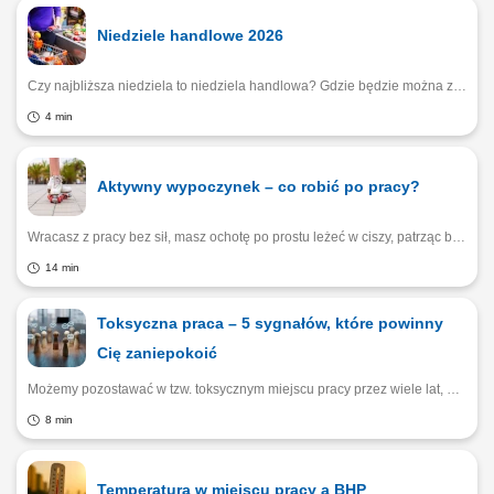
Niedziele handlowe 2026
Czy najbliższa niedziela to niedziela handlowa? Gdzie będzie można zrobić zakupy, a które sklepy pozostaną zamknięte? W 2026 roku nadal obowiązuje zakaz handlu w niedziele, ustawodawca przewidział jednak kilka niedziel, w które sprzedaż jest dozwolona. Ponadto w niektórych miejscach można zrobić zakupy nawet w niedziele niehandlowe. Oto co musisz wiedzieć, zanim wybierzesz się na zakupy.
4 min
Aktywny wypoczynek – co robić po pracy?
Wracasz z pracy bez sił, masz ochotę po prostu leżeć w ciszy, patrząc bezmyślnie w ekran. Brzmi znajomo? – Kiedy wpadamy w wir tzw. „doom scrollingu”, najczęściej czujemy się później jeszcze gorzej. Jeszcze bardziej zmęczeni, jeszcze mniej zmotywowani – zauważa psychoterapeutka Joanna Szponarska. Jak wypoczywać, by faktycznie poczuć się lepiej? Czy aktywny wypoczynek może być przyjemny?
14 min
Toksyczna praca – 5 sygnałów, które powinny
Cię zaniepokoić
Możemy pozostawać w tzw. toksycznym miejscu pracy przez wiele lat, nie zdając sobie sprawy z psychicznego kosztu, jaki ponosimy każdego dnia. Godzimy się na kolejne niekorzystne zmiany i stopniowo przyzwyczajamy do coraz gorszych warunków pracy, normalizując swój stres i brak poczucia bezpieczeństwa. Jakie są oznaki toksycznego miejsca pracy, na które warto zareagować od razu?
8 min
Temperatura w miejscu pracy a BHP