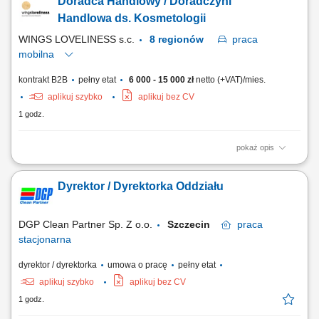
Doradca Handlowy / Doradczyni
Handlowa ds. Kosmetologii
WINGS LOVELINESS s.c.
8 regionów
praca
mobilna
kontrakt B2B
pełny etat
6 000 - 15 000 zł
netto (+VAT)/mies.
aplikuj szybko
aplikuj bez CV
1 godz.
pokaż opis
rozwijanie sprzedaży profesjonalnych produktów z obszaru
kosmetologii i medycyny estetycznej, budowanie długofalowej
Dyrektor / Dyrektorka Oddziału
współpracy z gabinetami kosmetologicznymi oraz klinikami,
prowadzenie prezentacji produktów i szkoleń dla partnerów
biznesowych, pozyskiwanie nowych klientów oraz rozwijanie...
DGP Clean Partner Sp. Z o.o.
Szczecin
praca
stacjonarna
dyrektor / dyrektorka
umowa o pracę
pełny etat
aplikuj szybko
aplikuj bez CV
1 godz.