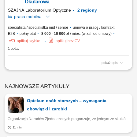
Okularowa
SZAJNA Laboratorium Optyczne
2 regiony
praca
mobilna
specjalista / specjalistka mid / senior
umowa o pracę / kontrakt
B2B
pełny etat
8 000 - 10 000 zł
/ mies. (w zal. od umowy)
aplikuj szybko
aplikuj bez CV
1 godz.
pokaż opis
Opis stanowiska Kompleksowa opieka nad obecną siecią partnerów
biznesowych oraz aktywne mapowanie rynku i pozyskiwanie nowych
punktów handlowych. Dbanie o stałą realizację planów sprzedażowych
NAJNOWSZE ARTYKUŁY
w oparciu o zatwierdzony budżet roczny. Wdrażanie lokalnych strategii
rynkowych zmierzających...
Opiekun osób starszych – wymagania,
obowiązki i zarobki
Organizacja Narodów Zjednoczonych prognozuje, że jednym ze skutków postępującej zmiany demograficznej będzie rosnąca potrzeba świadczenia wysokiej jakości opieki nad seniorami. Tymczasem już teraz opiekun osób starszych jest w Polsce zawodem wysoce deficytowym, a chętni mogą przebierać w ofertach pracy. Wyjaśniamy, jak zostać opiekunem seniorów oraz jakie są zarobki w tym zawodzie.
11 min