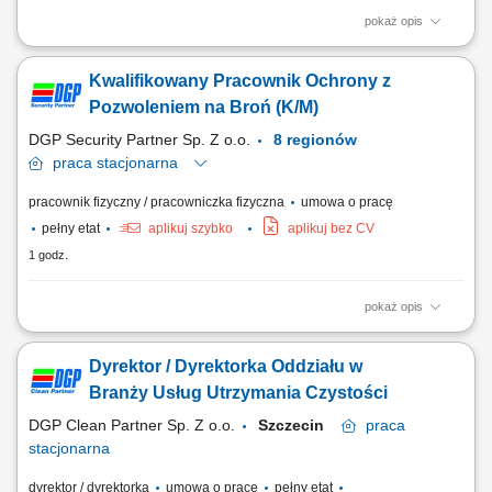
pokaż opis
Biuro oddziału w Szczecinie Twój zakres obowiązków: W ramach
pełnionej funkcji osoba zatrudniona na tym stanowisku będzie
Kwalifikowany Pracownik Ochrony z
odpowiedzialna za planowanie, organizowanie i monitorowanie
działalności oddziału w zakresie świadczenia usług porządkowych w
Pozwoleniem na Broń (K/M)
sposób zapewniający terminową,...
DGP Security Partner Sp. Z o.o.
8 regionów
praca
stacjonarna
pracownik fizyczny / pracowniczka fizyczna
umowa o pracę
pełny etat
aplikuj szybko
aplikuj bez CV
1 godz.
pokaż opis
Opis stanowiska: Patrolowanie obiektu; Kontrolowanie ruchu pojazdów;
Ochrona osób i mienia;
Dyrektor / Dyrektorka Oddziału w
Branży Usług Utrzymania Czystości
DGP Clean Partner Sp. Z o.o.
Szczecin
praca
stacjonarna
dyrektor / dyrektorka
umowa o pracę
pełny etat