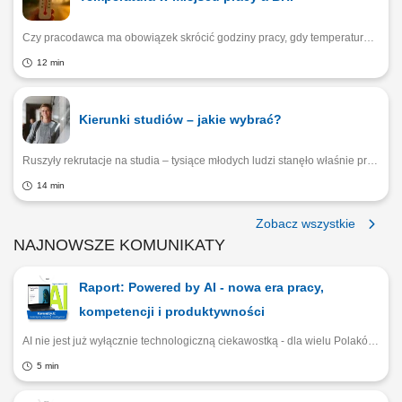
Czy pracodawca ma obowiązek skrócić godziny pracy, gdy temperatura powietrza przekracza 35℃? Czy w upale pracownik może odmówić wykonywania obowiązków na wolnym powietrzu, w słońcu, czy też taka odmowa grozi karą dyscyplinarną, a nawet zwolnieniem? Kiedy firma ma prawny obowiązek dostarczyć pracownikom napoje chłodzące? Wyjaśniamy, jakie są obowiązki pracodawcy w czasie upałów.
12 min
Kierunki studiów – jakie wybrać?
Ruszyły rekrutacje na studia – tysiące młodych ludzi stanęło właśnie przed jednym z najważniejszych wyborów w życiu. – Warto zwrócić uwagę nie tylko na najbardziej popularne kierunki, takie jak informatyka czy psychologia, ale i na mniej oczywiste specjalizacje, które odpowiadają na długofalowe trendy cywilizacyjne i gospodarcze – radzi Kierownik Biura Karier KUL Łukasz Raczkowski.
14 min
Zobacz wszystkie
NAJNOWSZE KOMUNIKATY
Raport: Powered by AI - nowa era pracy,
kompetencji i produktywności
AI nie jest już wyłącznie technologiczną ciekawostką - dla wielu Polaków staje się codziennym narzędziem pracy. Raport Praca.pl i Experience Institute pokazuje, kto najczęściej korzysta ze sztucznej inteligencji, jakie przynosi ona korzyści oraz dlaczego dostęp do nowych narzędzi zależy bardziej od stanowiska i branży niż od wieku pracownika.
5 min