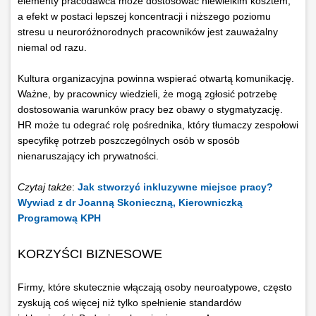
elementy pracodawca może dostosować niewielkim kosztem,
a efekt w postaci lepszej koncentracji i niższego poziomu
stresu u neuroróżnorodnych pracowników jest zauważalny
niemal od razu.
Kultura organizacyjna powinna wspierać otwartą komunikację.
Ważne, by pracownicy wiedzieli, że mogą zgłosić potrzebę
dostosowania warunków pracy bez obawy o stygmatyzację.
HR może tu odegrać rolę pośrednika, który tłumaczy zespołowi
specyfikę potrzeb poszczególnych osób w sposób
nienaruszający ich prywatności.
Czytaj także
:
Jak stworzyć inkluzywne miejsce pracy?
Wywiad z dr Joanną Skonieczną, Kierowniczką
Programową KPH
KORZYŚCI BIZNESOWE
Firmy, które skutecznie włączają osoby neuroatypowe, często
zyskują coś więcej niż tylko spełnienie standardów