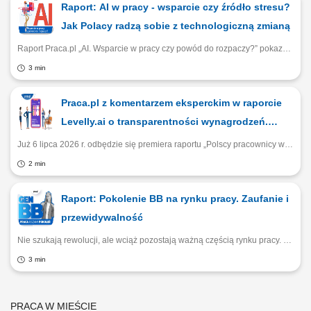
Raport: AI w pracy - wsparcie czy źródło stresu?
Jak Polacy radzą sobie z technologiczną zmianą
Raport Praca.pl „AI. Wsparcie w pracy czy powód do rozpaczy?” pokazuje, że pracownicy są gotowi na technologiczną zmianę, ale firmy nie zawsze zapewniają im odpowiednie wsparcie. Ponad połowa badanych nie widzi konkretnych działań związanych z AI, a co trzeci odczuwa cyfrowe przeciążenie.
3 min
Praca.pl z komentarzem eksperckim w raporcie
Levelly.ai o transparentności wynagrodzeń.
Premiera raportu i webinar już 6 lipca!
Już 6 lipca 2026 r. odbędzie się premiera raportu „Polscy pracownicy wobec transparentności i sprawiedliwości wynagrodzeń”, przygotowanego przez Levelly.ai we współpracy z Experience Institute oraz Praca.pl. Zapraszamy na webinar!
2 min
Raport: Pokolenie BB na rynku pracy. Zaufanie i
przewidywalność
Nie szukają rewolucji, ale wciąż pozostają ważną częścią rynku pracy. Raport Praca.pl i Experience Institute pokazuje, że Baby Boomersi cenią stabilność, jasne zasady i poczucie sensu. Sprawdź, dlaczego doświadczeni pracownicy rzadko zmieniają pracę, a decyzje zawodowe podejmują w oparciu o wartości, zaufanie i życiowe doświadczenie.
3 min
PRACA W MIEŚCIE