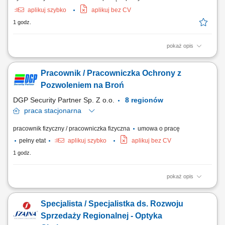
aplikuj szybko
aplikuj bez CV
1 godz.
pokaż opis
Biuro oddziału w Szczecinie Zakres obowiązków: Poszukujemy osoby,
która będzie odpowiadać za efektywne funkcjonowanie oddziału oraz
Pracownik / Pracowniczka Ochrony z
realizację usług zgodnie z najwyższymi standardami jakości. Do Twoich
obowiązków będzie należeć: zarządzanie działalnością operacyjną
Pozwoleniem na Broń
oddziału,...
DGP Security Partner Sp. Z o.o.
8 regionów
praca
stacjonarna
pracownik fizyczny / pracowniczka fizyczna
umowa o pracę
pełny etat
aplikuj szybko
aplikuj bez CV
1 godz.
pokaż opis
Na tym stanowisku będziesz odpowiedzialny/-a za: patrolowanie
wyznaczonego obiektu, kontrolowanie wjazdu i wyjazdu pojazdów,
Specjalista / Specjalistka ds. Rozwoju
ochronę osób oraz zabezpieczenie powierzonego mienia, dbanie o
przestrzeganie zasad bezpieczeństwa na terenie obiektu.
Sprzedaży Regionalnej - Optyka