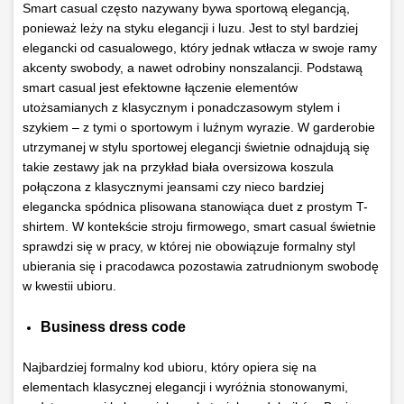
Smart casual często nazywany bywa sportową elegancją,
ponieważ leży na styku elegancji i luzu. Jest to styl bardziej
elegancki od casualowego, który jednak wtłacza w swoje ramy
akcenty swobody, a nawet odrobiny nonszalancji. Podstawą
smart casual jest efektowne łączenie elementów
utożsamianych z klasycznym i ponadczasowym stylem i
szykiem – z tymi o sportowym i luźnym wyrazie. W garderobie
utrzymanej w stylu sportowej elegancji świetnie odnajdują się
takie zestawy jak na przykład biała oversizowa koszula
połączona z klasycznymi jeansami czy nieco bardziej
elegancka spódnica plisowana stanowiąca duet z prostym T-
shirtem. W kontekście stroju firmowego, smart casual świetnie
sprawdzi się w pracy, w której nie obowiązuje formalny styl
ubierania się i pracodawca pozostawia zatrudnionym swobodę
w kwestii ubioru.
Business dress code
Najbardziej formalny kod ubioru, który opiera się na
elementach klasycznej elegancji i wyróżnia stonowanymi,