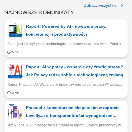
Zobacz wszystkie
NAJNOWSZE KOMUNIKATY
Raport: Powered by AI - nowa era pracy,
kompetencji i produktywności
AI nie jest już wyłącznie technologiczną ciekawostką - dla wielu Polaków staje się codziennym narzędziem pracy. Raport Praca.pl i Experience Institute pokazuje, kto najczęściej korzysta ze sztucznej inteligencji, jakie przynosi ona korzyści oraz dlaczego dostęp do nowych narzędzi zależy bardziej od stanowiska i branży niż od wieku pracownika.
5 min
Raport: AI w pracy - wsparcie czy źródło stresu?
Jak Polacy radzą sobie z technologiczną zmianą
Raport Praca.pl „AI. Wsparcie w pracy czy powód do rozpaczy?” pokazuje, że pracownicy są gotowi na technologiczną zmianę, ale firmy nie zawsze zapewniają im odpowiednie wsparcie. Ponad połowa badanych nie widzi konkretnych działań związanych z AI, a co trzeci odczuwa cyfrowe przeciążenie.
3 min
Praca.pl z komentarzem eksperckim w raporcie
Levelly.ai o transparentności wynagrodzeń.
Premiera raportu i webinar już 6 lipca!
Już 6 lipca 2026 r. odbędzie się premiera raportu „Polscy pracownicy wobec transparentności i sprawiedliwości wynagrodzeń”, przygotowanego przez Levelly.ai we współpracy z Experience Institute oraz Praca.pl. Zapraszamy na webinar!