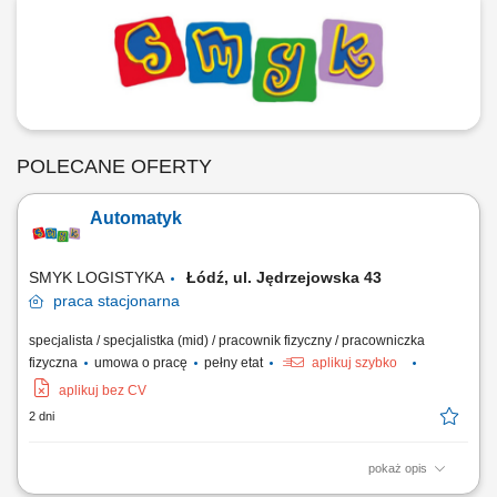
POLECANE OFERTY
Automatyk
SMYK LOGISTYKA
Łódź, ul. Jędrzejowska 43
praca
stacjonarna
specjalista / specjalistka (mid) / pracownik fizyczny / pracowniczka
fizyczna
umowa o pracę
pełny etat
aplikuj szybko
aplikuj bez CV
2 dni
pokaż opis
Twój zakres obowiązków: Diagnostyka awarii i usterek w układach