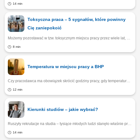
14 min
Toksyczna praca – 5 sygnałów, które powinny
Cię zaniepokoić
Możemy pozostawać w tzw. toksycznym miejscu pracy przez wiele lat, nie zdając sobie sprawy z psychicznego kosztu, jaki ponosimy każdego dnia. Godzimy się na kolejne niekorzystne zmiany i stopniowo przyzwyczajamy do coraz gorszych warunków pracy, normalizując swój stres i brak poczucia bezpieczeństwa. Jakie są oznaki toksycznego miejsca pracy, na które warto zareagować od razu?
8 min
Temperatura w miejscu pracy a BHP
Czy pracodawca ma obowiązek skrócić godziny pracy, gdy temperatura powietrza przekracza 35℃? Czy w upale pracownik może odmówić wykonywania obowiązków na wolnym powietrzu, w słońcu, czy też taka odmowa grozi karą dyscyplinarną, a nawet zwolnieniem? Kiedy firma ma prawny obowiązek dostarczyć pracownikom napoje chłodzące? Wyjaśniamy, jakie są obowiązki pracodawcy w czasie upałów.
12 min
Kierunki studiów – jakie wybrać?
Ruszyły rekrutacje na studia – tysiące młodych ludzi stanęło właśnie przed jednym z najważniejszych wyborów w życiu. – Warto zwrócić uwagę nie tylko na najbardziej popularne kierunki, takie jak informatyka czy psychologia, ale i na mniej oczywiste specjalizacje, które odpowiadają na długofalowe trendy cywilizacyjne i gospodarcze – radzi Kierownik Biura Karier KUL Łukasz Raczkowski.
14 min