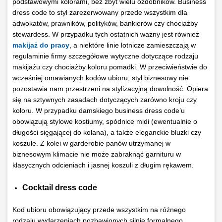
podstawowymi kolorami, bez zbyt wielu ozdobników. Business
dress code to styl zarezerwowany przede wszystkim dla
adwokatów, prawników, polityków, bankierów czy chociażby
stewardess. W przypadku tych ostatnich ważny jest również
makijaż do pracy
, a niektóre linie lotnicze zamieszczają w
regulaminie firmy szczegółowe wytyczne dotyczące rodzaju
makijażu czy chociażby koloru pomadki. W przeciwieństwie do
wcześniej omawianych kodów ubioru, styl biznesowy nie
pozostawia nam przestrzeni na stylizacyjną dowolność. Opiera
się na sztywnych zasadach dotyczących zarówno kroju czy
koloru. W przypadku damskiego business dress code’u
obowiązują stylowe kostiumy, spódnice midi (ewentualnie o
długości sięgającej do kolana), a także eleganckie bluzki czy
koszule. Z kolei w garderobie panów utrzymanej w
biznesowym klimacie nie może zabraknąć garnituru w
klasycznych odcieniach i jasnej koszuli z długim rękawem.
Cocktail dress code
Kod ubioru obowiązujący przede wszystkim na różnego
rodzaju wydarzeniach pozbawionych silnie formalnego