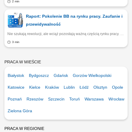
2 min
Raport: Pokolenie BB na rynku pracy. Zaufanie i
przewidywalność
Nie szukają rewolucji, ale wciąż pozostają ważną częścią rynku pracy. Raport Praca.pl i Experience Institute pokazuje, że Baby Boomersi cenią stabilność, jasne zasady i poczucie sensu. Sprawdź, dlaczego doświadczeni pracownicy rzadko zmieniają pracę, a decyzje zawodowe podejmują w oparciu o wartości, zaufanie i życiowe doświadczenie.
3 min
PRACA W MIEŚCIE
Białystok
Bydgoszcz
Gdańsk
Gorzów Wielkopolski
Katowice
Kielce
Kraków
Lublin
Łódź
Olsztyn
Opole
Poznań
Rzeszów
Szczecin
Toruń
Warszawa
Wrocław
Zielona Góra
PRACA W REGIONIE