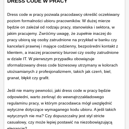
DRESS CODE W PRACY
Dress code w pracy pozwala pracodawcy określić oczekiwany
poziom formalności ubioru pracowników. W dużej mierze
będzie on zależał od rodzaju pracy, stanowiska i sektora, w
jakim pracujemy. Zwróćmy uwagę, że zupełnie inaczej do
pracy ubiorą się osoby zatrudnione na przykład w banku czy
kancelarii prawnej i mające codzienny, bezpośredni kontakt z
klientem, a inaczej pracownicy biurowi czy osoby zatrudnione
w dziale IT. W pierwszym przypadku obowiązuje
sformalizowany dress code biznesowy utrzymany w kolorach
utożsamianych z profesjonalizmem, takich jak czerń, biel,
granat, błękit czy grafit.
Jeśli nie mamy pewności, jaki dress code w pracy będzie
odpowiedni, warto zerknąć do wewnątrzzakładowego
regulaminu pracy, w którym pracodawca mógł uwzględnić
wytyczne dotyczące wymaganego kodu ubioru. A jeśli takich
wytycznych nie ma? Czy dopuszczalny jest styl stricte
casualowy, czy może lepiej postawić na niezobowiązującą
elegancję?