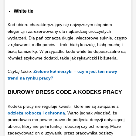
White tie
Kod ubioru charakteryzujący się najwyższym stopniem
elegancji i zarezerwowany dla najbardziej uroczystych
wydarzeń. Dla pań oznacza długie, wieczorowe suknie, często
z rękawami, a dla panów – frak, białą koszulę, białą muchę i
białą kamizelkę. W przypadku kodu white tie dopuszczalne są
również szykowne dodatki, takie jak rękawiczki i biżuteria.
Czytaj także
:
Zielone kołnierzyki – czym jest ten nowy
trend na rynku pracy?
BIUROWY DRESS CODE A KODEKS PRACY
Kodeks pracy nie reguluje kwestii, które nie są związane z
odzieżą roboczą i ochronną
. Warto jednak wiedzieć, że
pracodawca ma pewne prawo do podjęcia decyzji dotyczącej
ubioru, który nie pełni funkcji roboczej czy ochronnej. Może
zadecydować on o używaniu przez pracownika odzieży