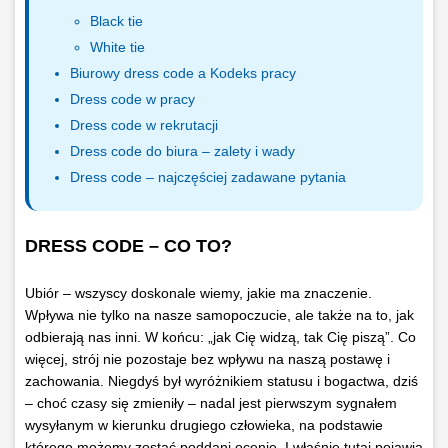
Black tie
White tie
Biurowy dress code a Kodeks pracy
Dress code w pracy
Dress code w rekrutacji
Dress code do biura – zalety i wady
Dress code – najczęściej zadawane pytania
DRESS CODE – CO TO?
Ubiór – wszyscy doskonale wiemy, jakie ma znaczenie.
Wpływa nie tylko na nasze samopoczucie, ale także na to, jak
odbierają nas inni. W końcu: „jak Cię widzą, tak Cię piszą”. Co
więcej, strój nie pozostaje bez wpływu na naszą postawę i
zachowania. Niegdyś był wyróżnikiem statusu i bogactwa, dziś
– choć czasy się zmieniły – nadal jest pierwszym sygnałem
wysyłanym w kierunku drugiego człowieka, na podstawie
którego możemy zostać poddani ocenie. I właśnie tutaj pojawia