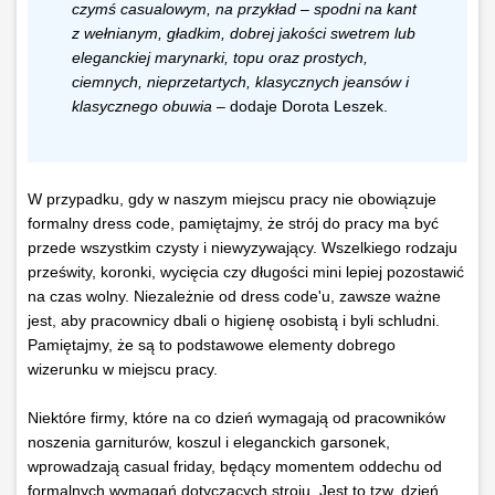
czymś casualowym, na przykład – spodni na kant
z wełnianym, gładkim, dobrej jakości swetrem lub
eleganckiej marynarki, topu oraz prostych,
ciemnych, nieprzetartych, klasycznych jeansów i
klasycznego obuwia
– dodaje Dorota Leszek.
W przypadku, gdy w naszym miejscu pracy nie obowiązuje
formalny dress code, pamiętajmy, że strój do pracy ma być
przede wszystkim czysty i niewyzywający. Wszelkiego rodzaju
prześwity, koronki, wycięcia czy długości mini lepiej pozostawić
na czas wolny. Niezależnie od dress code'u, zawsze ważne
jest, aby pracownicy dbali o higienę osobistą i byli schludni.
Pamiętajmy, że są to podstawowe elementy dobrego
wizerunku w miejscu pracy.
Niektóre firmy, które na co dzień wymagają od pracowników
noszenia garniturów, koszul i eleganckich garsonek,
wprowadzają casual friday, będący momentem oddechu od
formalnych wymagań dotyczących stroju. Jest to tzw. dzień