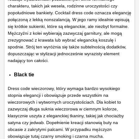
charakteru, takich jak wesela, rodzinne uroczystości czy
popołudniowe bankiety. Cocktail dress code oznacza elegancję
połączoną z lekką nonszalancją. W jego ramy idealnie wpisują
się krótkie sukienki, które są eleganckie, ale niezbyt formalne.
Mężczyźni z kolei wybierają zazwyczaj garnitury, ale mogą
zrezygnować z krawata lub wybrać elegancką koszulę i
spodnie. Strój ten wyróżnia się także subtelnością dodatków,
dopuszczając w stylizacji jednocześnie wyrazisty element
nadający ton całości.
Black tie
Dress code wieczorowy, który wymaga bardzo wysokiego
stopnia elegancji i obowiązuje przede wszystkim na
wieczorowych i wytwornych uroczystościach. Dla kobiet to
zazwyczaj długa suknia wieczorowa w ciemnym kolorze,
klasycznie uszyta z eleganckiej tkaniny, takiej jak chociażby
satyna czy jedwab. Dopełnienie kreacji stanowią buty na
obcasie z zakrytymi palcami. W przypadku mężczyzn
obowiązuje tutaj czarny smoking i czarna mucha.