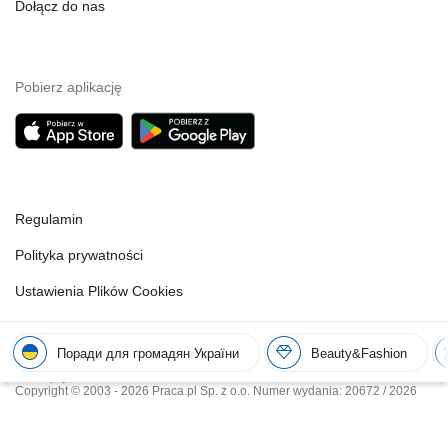
Dołącz do nas
Pobierz aplikację
Regulamin
Polityka prywatności
Ustawienia Plików Cookies
Wszelkie prawa zastrzeżone. Powielanie, drukowanie, kopiowanie lub
Поради для громадян України
Beauty&Fashion
rozpowszechnianie w jakikolwiek sposób materiałów zawartych na stronach
Praca.pl jest zabronione.
Copyright © 2003 - 2026 Praca.pl Sp. z o.o. Numer wydania: 20672 / 2026