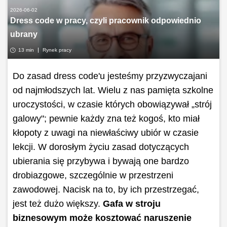
2026-06-02
Dress code w pracy, czyli pracownik odpowiednio
ubrany
13 min
Rynek pracy
Do zasad dress code'u jesteśmy przyzwyczajani
od najmłodszych lat. Wielu z nas pamięta szkolne
uroczystości, w czasie których obowiązywał „strój
galowy"; pewnie każdy zna też kogoś, kto miał
kłopoty z uwagi na niewłaściwy ubiór w czasie
lekcji. W dorosłym życiu zasad dotyczących
ubierania się przybywa i bywają one bardzo
drobiazgowe, szczególnie w przestrzeni
zawodowej. Nacisk na to, by ich przestrzegać,
jest też dużo większy.
Gafa w stroju
biznesowym może kosztować naruszenie